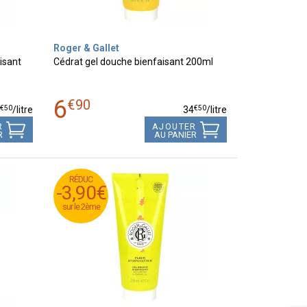
Roger & Gallet
isant
Cédrat gel douche bienfaisant 200ml
6
€
90
€
50
€
50
4
/
litre
34
/
litre
R
AJOUTER
R
AU PANIER
RÉDUC
RÉDUC
-3,90€
-3,90€
sur le 2ème
sur le 2ème