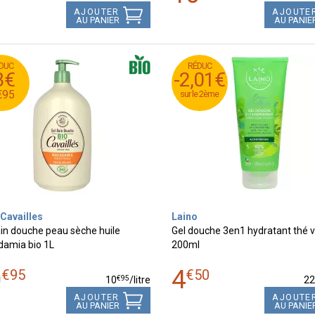
AJOUTER
AJOUTE
AU PANIER
AU PANIE
DUC
RÉDUC
€
10
RÉDUC
3€
-2,01€
-2,01€
5
€
7
€
95
sur le 2ème
sur le 2ème
Cavailles
Laino
ain douche peau sèche huile
Gel douche 3en1 hydratant thé v
amia bio 1L
200ml
0
4
€
95
€
50
€
95
10
/
litre
2
AJOUTER
AJOUTE
AU PANIER
AU PANIE