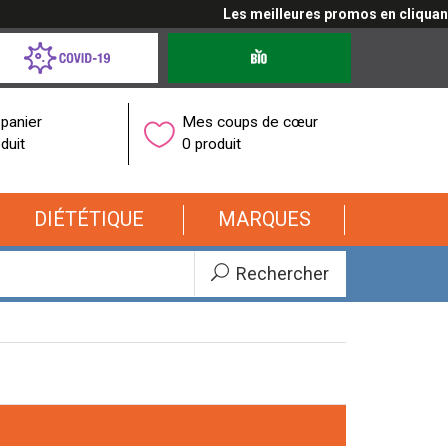
Les meilleures promos en cliquant ici
d-
Produits
bio
onavirus
panier
Mes coups de cœur
duit
0 produit
DIÉTÉTIQUE
MARQUES
Rechercher