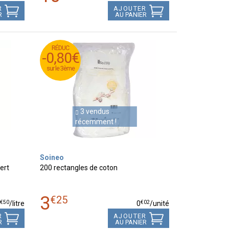
R
AJOUTER
R
AU PANIER
RÉDUC
RÉDUC
-0,80€
-0,80€
sur le 3ème
sur le 3ème
3 vendus
récemment !
Soineo
ert
200 rectangles de coton
3
€
25
€
50
€
02
2
/
litre
0
/unité
R
AJOUTER
R
AU PANIER