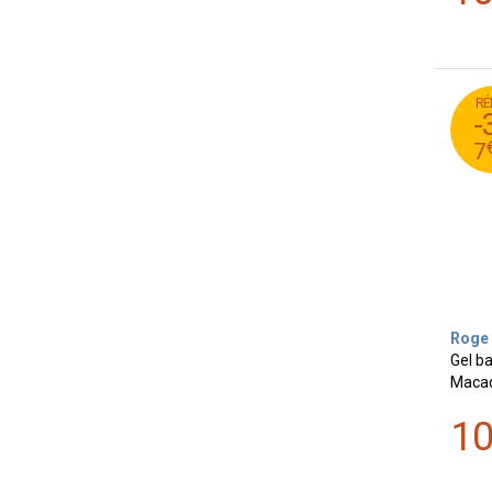
RÉ
95
-
9
7
Roge 
Gel b
Macad
1