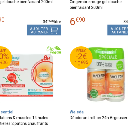
gel douche bienfaisant 200ml
Gingembre rouge gel douche
bienfaisant 200ml
6
90
€
90
€
50
34
/
litre
3
AJOUTER
AJOUTE
AU PANIER
AU PANIE
MISE
RÉDUC
€
95
€
12
12
20%
-2€
€
95
€
10
10
€
36
€
95
0
10
sentiel
Weleda
lations & muscles 14 huiles
Déodorant roll-on 24h Argousie
tielles 2 patchs chauffants