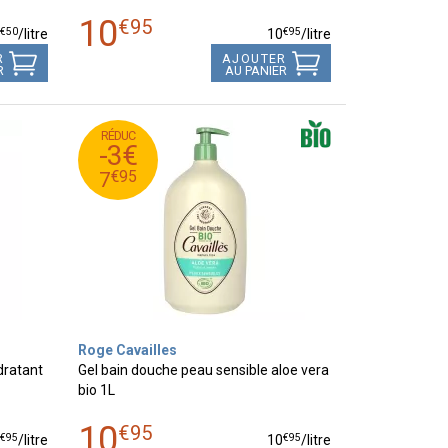
10
€
95
€
50
€
95
9
/
litre
10
/
litre
R
AJOUTER
R
AU PANIER
RÉDUC
95
€
10
-3€
95
€
7
€
95
7
Roge Cavailles
dratant
Gel bain douche peau sensible aloe vera
bio 1L
10
€
95
€
95
€
95
0
/
litre
10
/
litre