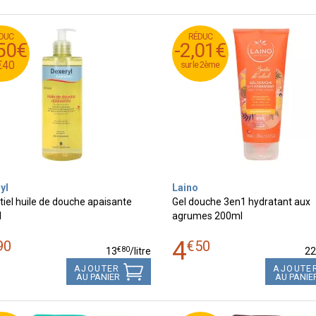
DUC
RÉDUC
0
€
6
RÉDUC
,50€
-2,01€
-2,01€
0
€
6
€
40
sur le 2ème
sur le 2ème
yl
Laino
tiel huile de douche apaisante
Gel douche 3en1 hydratant aux
l
agrumes 200ml
4
90
€
50
€
80
13
/
litre
2
AJOUTER
AJOUTE
AU PANIER
AU PANIE