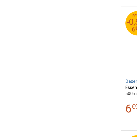
RÉ
9
-0
4
6
Dexer
Essen
500m
6
€