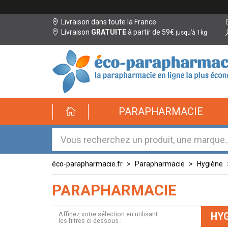
Livraison dans toute la France
Livraison
GRATUITE
à partir de 59€
jusqu’à 1kg
éco-
PARAPHARMACIE
parapharmacie.fr
éco-
parapharmacie.fr
éco-parapharmacie.fr
Parapharmacie
Hygiène
PARAPHARMACIE
Affinez votre sélection en utilisant
HYG
les filtres ci-dessous :