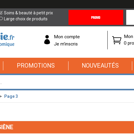
Promotions
Covi
Soins & beauté à petit prix
&
19
Large choix de produits
Offres
Cor
Mon 
Mon compte
0 pro
Je m’inscris
PROMOTIONS
NOUVEAUTÉS
Page 3
IÈNE