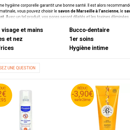
e hygiène corporelle garantit une bonne santé. Il est alors recommandé
atinale, vous pouvez choisir le
savon de Marseille à l’ancienne
, le
sa
nt
. Avec un tel produit, vos pores seront dilatés et les toxines élimin
ment pour le nettoyage de votre visage. Savon, gel, crèmes, mousse net
s d'hygiène corporelle
, intime et visage. Retrouvez aussi des produits 
s visage et mains
Bucco-dentaire
et les
dentifrices pour dents et gencives sensibles, caries, blancheu
les et nez
1er soins
il orthodontique
.
frices
Hygiène intime
EZ UNE QUESTION
DUC
RÉDUC
5
€
9
RÉDUC
2€
-3,90€
-3,90€
5
€
7
€
95
sur le 2ème
sur le 2ème