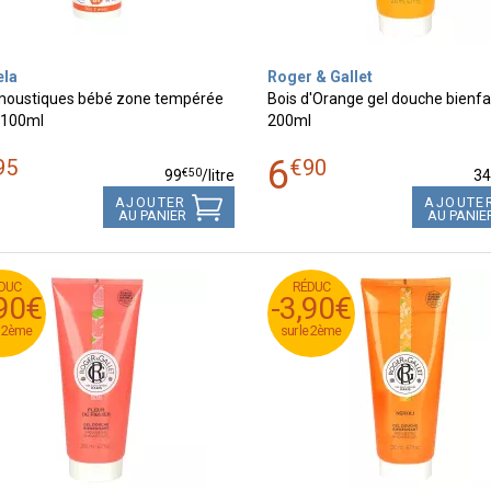
ela
Roger & Gallet
moustiques bébé zone tempérée
Bois d'Orange gel douche bienfa
 100ml
200ml
6
95
€
90
€
50
99
/
litre
3
AJOUTER
AJOUTE
AU PANIER
AU PANIE
DUC
RÉDUC
DUC
RÉDUC
,90€
-3,90€
,90€
-3,90€
e 2ème
sur le 2ème
e 2ème
sur le 2ème