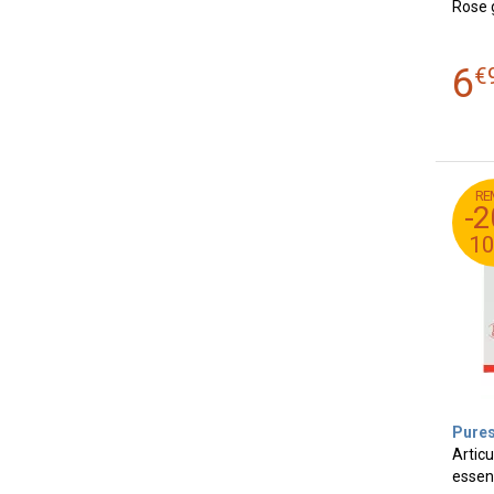
Rose 
6
€
RE
95
-
36
1
Pures
Articu
essen