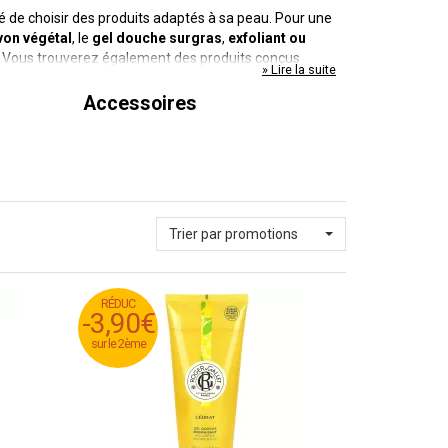
 de choisir des produits adaptés à sa peau. Pour une
von végétal
, le
gel douche surgras
,
exfoliant ou
ées. Vous trouverez également des produits conçus
» Lire la suite
toyante, vous n'avez que l'embarras du choix sur les
pour l'hygiène bucco-dentaire tels que les
bains de
Accessoires
r
et les dentifrices spécifiques pour les porteurs
Trier par promotions
RÉDUC
RÉDUC
-3,90€
-3,90€
sur le 2ème
sur le 2ème