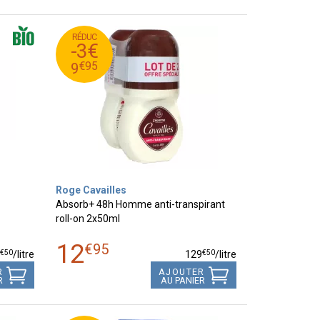
RÉDUC
95
€
12
-3€
95
€
9
€
95
9
Roge Cavailles
Absorb+ 48h Homme anti-transpirant
roll-on 2x50ml
12
€
95
€
50
€
50
2
/
litre
129
/
litre
R
AJOUTER
R
AU PANIER