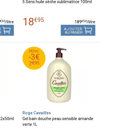
5 Sens huile sèche sublimatrice 100ml
18
€
95
€
50
€
50
4
/
litre
189
/
litre
R
AJOUTER
R
AU PANIER
RÉDUC
95
€
10
-3€
95
€
7
€
95
7
Roge Cavailles
r 2x50ml
Gel bain douche peau sensible amande
verte 1L