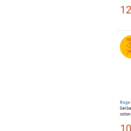
1
RÉ
95
-
9
7
Roge 
Gel ba
coton
1