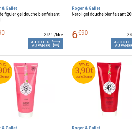
 & Gallet
Roger & Gallet
de figuier gel douche bienfaisant
Néroli gel douche bienfaisant 2
l
6
90
€
90
€
50
34
/
litre
3
AJOUTER
AJOUTE
AU PANIER
AU PANIE
DUC
RÉDUC
DUC
RÉDUC
,90€
-3,90€
,90€
-3,90€
e 2ème
sur le 2ème
e 2ème
sur le 2ème
 & Gallet
Roger & Gallet