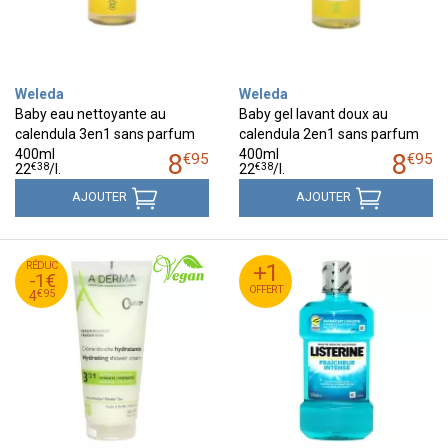
Weleda
Weleda
Baby eau nettoyante au
Baby gel lavant doux au
calendula 3en1 sans parfum
calendula 2en1 sans parfum
400ml
400ml
8
8
€
95
€
95
€
38
€
38
22
/
l.
22
/
l.
AJOUTER
AJOUTER
95
€
RÉDUC
5
+1
+1
-1€
OFFERT
OFFERT
95
€
4
€
95
4