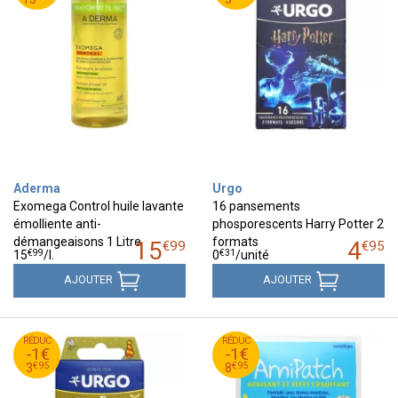
Aderma
Urgo
Exomega Control huile lavante
16 pansements
émolliente anti-
phosporescents Harry Potter 2
démangeaisons 1 Litre
formats
15
4
€
99
€
95
€
99
€
31
15
/
l.
0
/unité
AJOUTER
AJOUTER
95
€
95
€
RÉDUC
4
RÉDUC
9
-1€
-1€
95
€
95
€
3
8
€
95
€
95
3
8