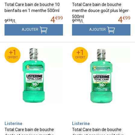
Total Care bain de bouche 10
Total Care bain de bouche
bienfaits en 1 menthe 500ml
menthe douce goût plus léger
500ml
4
4
€
99
€
99
€
98
€
98
9
/
l.
9
/
l.
AJOUTER
AJOUTER
+1
+1
+1
+1
OFFERT
OFFERT
OFFERT
OFFERT
Listerine
Listerine
Total Care bain de bouche
Total Care bain de bouche