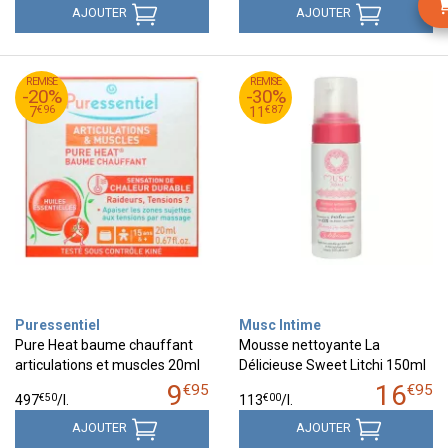
AJOUTER
AJOUTER
95
€
95
€
REMISE
9
REMISE
16
-20%
-30%
96
€
87
€
7
11
€
96
€
87
7
11
Puressentiel
Musc Intime
Pure Heat baume chauffant
Mousse nettoyante La
articulations et muscles 20ml
Délicieuse Sweet Litchi 150ml
9
16
€
95
€
95
€
50
€
00
497
/
l.
113
/
l.
AJOUTER
AJOUTER