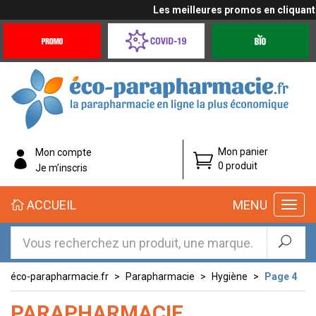
Les meilleures promos en cliquant ici
Promotions
Covid-
Produits
&
19
bio
Offres
Coronavirus
éco-
Mon panier
Mon compte
parapharmacie.fr
0 produit
Je m’inscris
éco-
ACCUEIL
MENU
parapharmacie.fr
éco-parapharmacie.fr
Parapharmacie
Hygiène
Page 4
PARAPHARMACIE