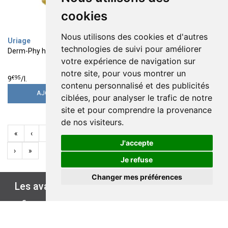
cookies
Nous utilisons des cookies et d'autres
Uriage
Roge Cavailles
technologies de suivi pour améliorer
Derm-Phy huile lavante 1 Litre
Déodorant enfant sans alcool
votre expérience de navigation sur
lotus poudré 24g toute peau
spray 2x75ml
9
10
notre site, pour vous montrer un
€
95
€
95
€
95
€
00
9
/
l.
73
/
l.
contenu personnalisé et des publicités
AJOUTER
AJOUTER
ciblées, pour analyser le trafic de notre
site et pour comprendre la provenance
de nos visiteurs.
«
‹
1
2
3
4
5
6
7
8
9
10
J'accepte
›
»
Je refuse
Changer mes préférences
Les avantages de
ÉCO-PARAPHARMACIE.FR
€
PAIEMENT
LIVRAISON
LIVRAISON EN
PRIX
SÉCURISÉ
CHEZ VOUS
POINT RETRAIT
CHOIX