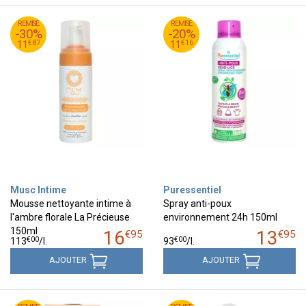
95
€
95
€
REMISE
16
REMISE
13
-30%
-20%
87
€
16
€
11
11
€
87
€
16
11
11
Musc Intime
Puressentiel
Mousse nettoyante intime à
Spray anti-poux
l'ambre florale La Précieuse
environnement 24h 150ml
150ml
16
13
€
95
€
95
€
00
€
00
113
/
l.
93
/
l.
AJOUTER
AJOUTER