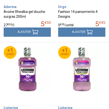
Aderma
Urgo
Avoine Rhealba gel douche
Fashion 14 pansements 4
surgras 200ml
Designs
5
5
€
50
€
45
€
50
€
39
27
/
l.
0
/unité
AJOUTER
AJOUTER
+1
+1
+1
+1
OFFERT
OFFERT
OFFERT
OFFERT
Listerine
Listerine