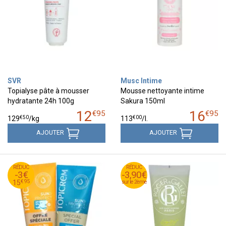
SVR
Musc Intime
Topialyse pâte à mousser
Mousse nettoyante intime
hydratante 24h 100g
Sakura 150ml
12
16
€
95
€
95
€
50
€
00
129
/kg
113
/
l.
AJOUTER
AJOUTER
95
€
RÉDUC
18
RÉDUC
RÉDUC
-3€
-3,90€
-3,90€
95
€
15
€
95
15
sur le 2ème
sur le 2ème