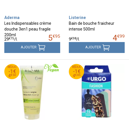
Aderma
Listerine
Les Indispensables crème
Bain de bouche fraicheur
douche 3en1 peau fragile
intense 500ml
200ml
5
4
€
95
€
99
€
75
€
98
29
/
l.
9
/
l.
AJOUTER
AJOUTER
50
€
45
€
RÉDUC
5
RÉDUC
5
-1€
-1€
50
€
45
€
4
4
€
50
€
45
4
4