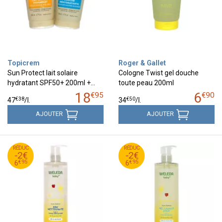
Topicrem
Roger & Gallet
Sun Protect lait solaire
Cologne Twist gel douche
hydratant SPF50+ 200ml +…
toute peau 200ml
18
6
€
95
€
90
€
38
€
50
47
/
l.
34
/
l.
AJOUTER
AJOUTER
95
€
95
€
RÉDUC
8
RÉDUC
8
-2€
-2€
95
€
95
€
6
6
€
95
€
95
6
6