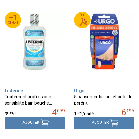
95
€
+1
+1
RÉDUC
6
-1€
OFFERT
OFFERT
95
€
5
€
95
5
Listerine
Urgo
Traitement professionnel
5 pansements cors et oeils de
sensibilité bain bouche…
perdrix
4
6
€
99
€
95
€
98
€
39
9
/
l.
1
/unité
AJOUTER
AJOUTER