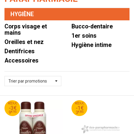
HYGIÈNE
Corps visage et
Bucco-dentaire
mains
1er soins
Oreilles et nez
Hygiène intime
Dentifrices
Accessoires
Trier par promotions
95
€
85
€
RÉDUC
12
RÉDUC
4
-3€
-1€
95
€
85
€
9
3
€
95
€
85
9
3