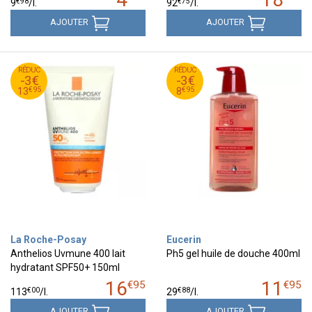
€
98
€
75
9
/
l.
92
/
l.
AJOUTER
AJOUTER
95
€
95
€
RÉDUC
16
RÉDUC
11
-3€
-3€
95
€
95
€
13
8
€
95
€
95
13
8
La Roche-Posay
Eucerin
Anthelios Uvmune 400 lait
Ph5 gel huile de douche 400ml
hydratant SPF50+ 150ml
16
11
€
95
€
95
€
00
€
88
113
/
l.
29
/
l.
AJOUTER
AJOUTER