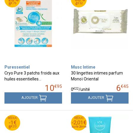
76
€
52
€
8
4
€
76
€
52
8
4
Puressentiel
Musc Intime
Cryo Pure 3 patchs froids aux
30 lingettes intimes parfum
huiles essentielles…
Monoï Oriental
10
6
€
95
€
45
€
22
0
/unité
AJOUTER
AJOUTER
20
€
RÉDUC
9
RÉDUC
RÉDUC
-1€
-2,01€
-2,01€
20
€
8
€
20
8
sur le 2ème
sur le 2ème