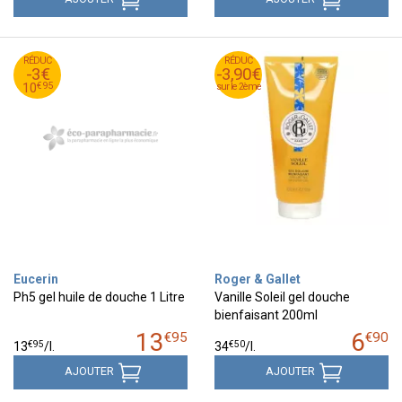
95
€
RÉDUC
13
RÉDUC
RÉDUC
-3€
-3,90€
-3,90€
95
€
10
€
95
10
sur le 2ème
sur le 2ème
Eucerin
Roger & Gallet
Ph5 gel huile de douche 1 Litre
Vanille Soleil gel douche
bienfaisant 200ml
13
6
€
95
€
90
€
95
€
50
13
/
l.
34
/
l.
AJOUTER
AJOUTER