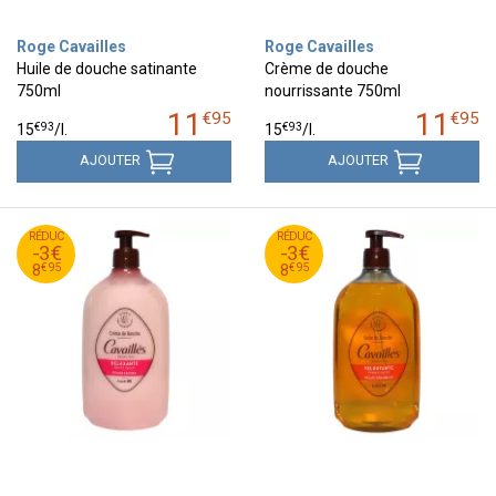
Roge Cavailles
Roge Cavailles
Huile de douche satinante
Crème de douche
750ml
nourrissante 750ml
11
11
€
95
€
95
€
93
€
93
15
/
l.
15
/
l.
AJOUTER
AJOUTER
95
€
95
€
RÉDUC
11
RÉDUC
11
-3€
-3€
95
€
95
€
8
8
€
95
€
95
8
8