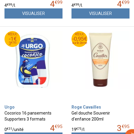
4
4
€
99
€
99
€
99
€
99
4
/
l.
4
/
l.
VISUALISER
VISUALISER
95
€
RÉDUC
4
RÉDUC
RÉDUC
-1€
-0,95€
-0,95€
95
€
3
€
95
3
sur le 2ème
sur le 2ème
Urgo
Roge Cavailles
Cocorico 16 pansements
Gel douche Souvenir
Supporters 3 formats
d'enfance 200ml
4
3
€
95
€
95
€
31
€
75
0
/unité
19
/
l.