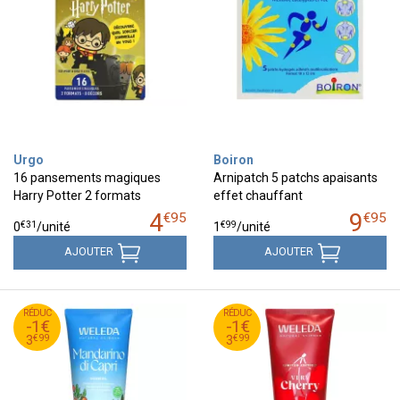
Urgo
Boiron
16 pansements magiques
Arnipatch 5 patchs apaisants
Harry Potter 2 formats
effet chauffant
4
9
€
95
€
95
€
31
€
99
0
/unité
1
/unité
AJOUTER
AJOUTER
99
€
99
€
RÉDUC
4
RÉDUC
4
-1€
-1€
99
€
99
€
3
3
€
99
€
99
3
3