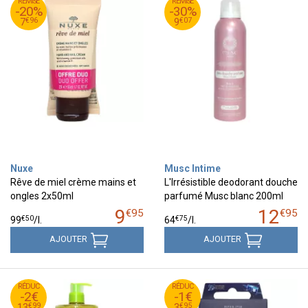
95
€
95
€
REMISE
9
REMISE
12
-20%
-30%
96
€
07
€
7
9
€
96
€
07
7
9
Nuxe
Musc Intime
Rêve de miel crème mains et
L'Irrésistible deodorant douche
ongles 2x50ml
parfumé Musc blanc 200ml
9
12
€
95
€
95
€
50
€
75
99
/
l.
64
/
l.
AJOUTER
AJOUTER
99
€
95
€
RÉDUC
15
RÉDUC
4
-2€
-1€
99
€
95
€
13
3
€
99
€
95
13
3