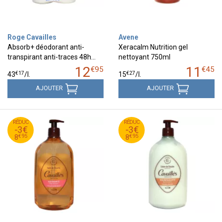
Roge Cavailles
Avene
Absorb+ déodorant anti-
Xeracalm Nutrition gel
transpirant anti-traces 48h…
nettoyant 750ml
12
11
€
95
€
45
€
17
€
27
43
/
l.
15
/
l.
AJOUTER
AJOUTER
95
€
95
€
RÉDUC
11
RÉDUC
11
-3€
-3€
95
€
95
€
8
8
€
95
€
95
8
8