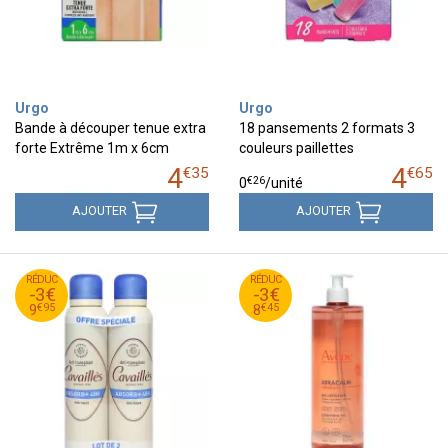
Urgo
Urgo
Bande à découper tenue extra
18 pansements 2 formats 3
forte Extrême 1m x 6cm
couleurs paillettes
4
4
€
35
€
65
€
26
0
/unité
AJOUTER
AJOUTER
95
€
45
€
RÉDUC
12
RÉDUC
11
-3€
-3€
95
€
45
€
9
8
€
95
€
45
9
8