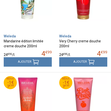
Weleda
Weleda
Mandarine édition limitée
Very Cherry creme douche
creme douche 200ml
200ml
4
4
€
99
€
99
€
95
€
95
24
/
l.
24
/
l.
AJOUTER
AJOUTER
99
€
99
€
RÉDUC
4
RÉDUC
4
-1€
-1€
99
€
99
€
3
3
€
99
€
99
3
3