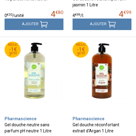
jasmin 1 Litre
4
4
€
80
€
99
€
30
€
99
0
/unité
4
/
l.
AJOUTER
AJOUTER
99
€
99
€
RÉDUC
4
RÉDUC
4
-1€
-1€
99
€
99
€
3
3
€
99
€
99
3
3
Pharmascience
Pharmascience
Gel douche neutre sans
Gel douche réconfortant
parfum pH neutre 1 Litre
extrait d'Argan 1 Litre