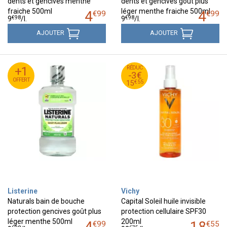
dents et gencives menthe
dents et gencives goût plus
fraiche 500ml
léger menthe fraiche 500ml
4
4
€
99
€
99
€
98
€
98
9
/
l.
9
/
l.
AJOUTER
AJOUTER
55
€
+1
+1
RÉDUC
18
-3€
OFFERT
OFFERT
55
€
15
€
55
15
Listerine
Vichy
Naturals bain de bouche
Capital Soleil huile invisible
protection gencives goût plus
protection cellulaire SPF30
léger menthe 500ml
200ml
4
18
€
99
€
55