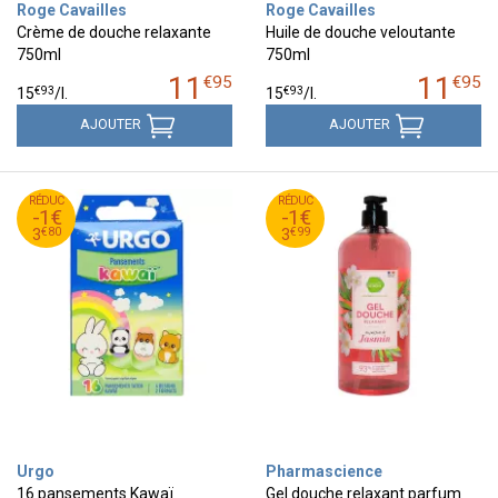
Roge Cavailles
Roge Cavailles
Crème de douche relaxante
Huile de douche veloutante
750ml
750ml
11
11
€
95
€
95
€
93
€
93
15
/
l.
15
/
l.
AJOUTER
AJOUTER
80
€
99
€
RÉDUC
4
RÉDUC
4
-1€
-1€
80
€
99
€
3
3
€
80
€
99
3
3
Urgo
Pharmascience
16 pansements Kawaï
Gel douche relaxant parfum