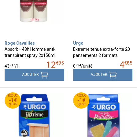
Roge Cavailles
Urgo
Absorb+ 48h Homme anti-
Extrême tenue extra-forte 20
transpirant spray 2x150ml
pansements 2 formats
12
4
€
95
€
85
€
17
€
24
43
/
l.
0
/unité
AJOUTER
AJOUTER
35
€
65
€
RÉDUC
4
RÉDUC
4
-1€
-1€
35
€
65
€
3
3
€
35
€
65
3
3