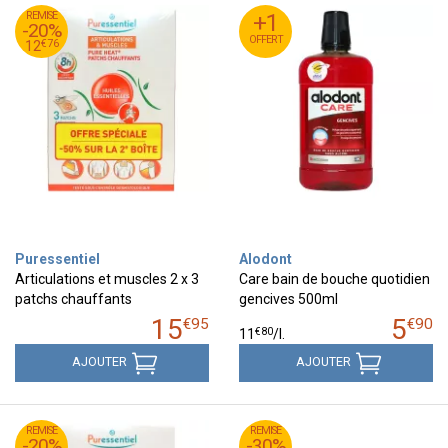
95
€
REMISE
15
+1
+1
-20%
OFFERT
OFFERT
76
€
12
€
76
12
Puressentiel
Alodont
Articulations et muscles 2 x 3
Care bain de bouche quotidien
patchs chauffants
gencives 500ml
15
5
€
95
€
90
€
80
11
/
l.
AJOUTER
AJOUTER
95
€
45
€
REMISE
10
REMISE
6
-20%
-30%