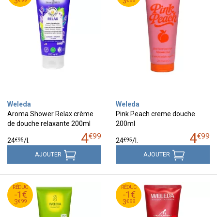
3
3
€
99
€
99
3
3
Weleda
Weleda
Aroma Shower Relax crème
Pink Peach creme douche
de douche relaxante 200ml
200ml
4
4
€
99
€
99
€
95
€
95
24
/
l.
24
/
l.
AJOUTER
AJOUTER
99
€
99
€
RÉDUC
4
RÉDUC
4
-1€
-1€
99
€
99
€
3
3
€
99
€
99
3
3