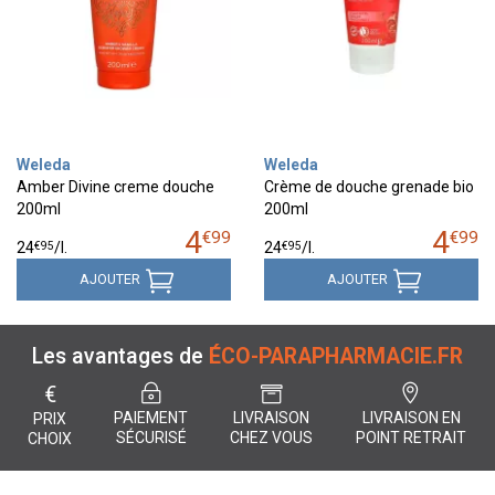
Weleda
Weleda
Amber Divine creme douche
Crème de douche grenade bio
200ml
200ml
4
4
€
99
€
99
€
95
€
95
24
/
l.
24
/
l.
AJOUTER
AJOUTER
Les avantages de
ÉCO-PARAPHARMACIE.FR
€
PAIEMENT
LIVRAISON
LIVRAISON EN
PRIX
SÉCURISÉ
CHEZ VOUS
POINT RETRAIT
CHOIX