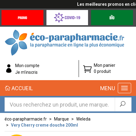
Les meilleures promos en cliqua
Promotions
Covid-
Produits
&
19
bio
Offres
Coronavirus
éco-
Mon panier
Mon compte
parapharmacie.fr
0 produit
Je m’inscris
éco-
ACCUEIL
MENU
parapharmacie.fr
éco-parapharmacie.fr
Marque
Weleda
Very Cherry creme douche 200ml