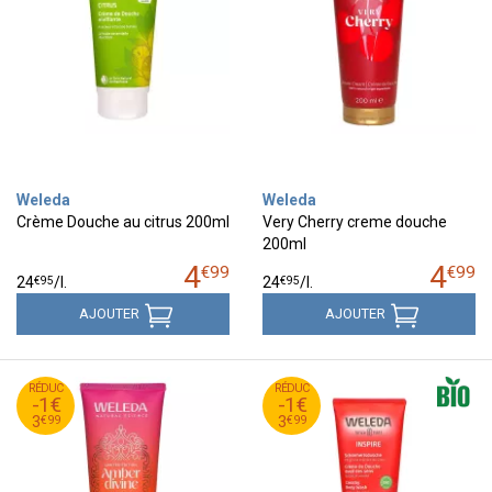
Weleda
Weleda
Crème Douche au citrus 200ml
Very Cherry creme douche
200ml
4
4
€
99
€
99
€
95
€
95
24
/
l.
24
/
l.
AJOUTER
AJOUTER
99
€
99
€
RÉDUC
4
RÉDUC
4
-1€
-1€
99
€
99
€
3
3
€
99
€
99
3
3