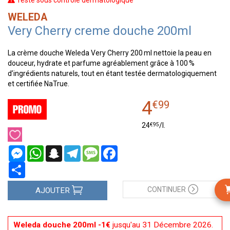
Testé sous contrôle dermatologique
WELEDA
Very Cherry creme douche 200ml
La crème douche Weleda Very Cherry 200 ml nettoie la peau en
douceur, hydrate et parfume agréablement grâce à 100 %
d’ingrédients naturels, tout en étant testée dermatologiquement
et certifiée NaTrue.
4
€
99
€
95
24
/
l.
Messenger
WhatsApp
Snapchat
Telegram
Message
Facebook
Partager
CONTINUER
AJOUTER
Weleda douche 200ml -1€
jusqu'au 31 Décembre 2026.