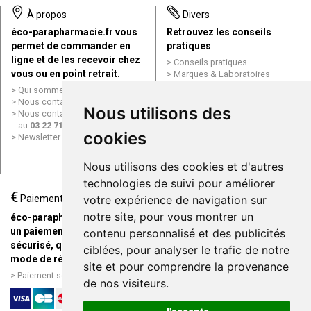
À propos
Divers
éco-parapharmacie.fr vous
Retrouvez les conseils
permet de commander en
pratiques
ligne et de les recevoir chez
Conseils pratiques
vous ou en point retrait.
Marques & Laboratoires
Conditions générales de vente
Qui sommes nous ?
(CGV)
Nous contacter par e-mail
Nous utilisons des
Mentions légales
Nous contacter par téléphone
Données personnelles
au
03 22 71 64 10
Cookies
cookies
Newsletter
Mes préférences Cookies
Grande Pharmacie d’Amiens en
Nous utilisons des cookies et d'autres
ligne
technologies de suivi pour améliorer
€
Livraison / Point retrait
Paiement
votre expérience de navigation sur
Commandez en ligne et
notre site, pour vous montrer un
éco-parapharmacie.fr offre
recevez votre commande
un paiement entièrement
contenu personnalisé et des publicités
rapidement chez vous ou en
sécurisé, quel que soit le
ciblées, pour analyser le trafic de notre
point retrait
mode de règlement
site et pour comprendre la provenance
Livraison chez vous ou en
Paiement sécurisé et simple
de nos visiteurs.
points relais