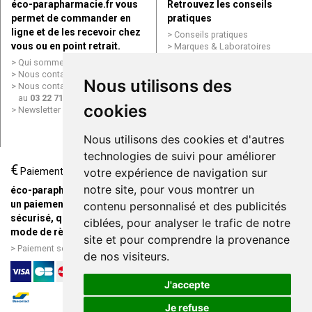
éco-parapharmacie.fr vous
Retrouvez les conseils
permet de commander en
pratiques
ligne et de les recevoir chez
Conseils pratiques
vous ou en point retrait.
Marques & Laboratoires
Conditions générales de vente
Qui sommes nous ?
(CGV)
Nous contacter par e-mail
Nous utilisons des
Mentions légales
Nous contacter par téléphone
Données personnelles
au
03 22 71 64 10
Cookies
cookies
Newsletter
Mes préférences Cookies
Grande Pharmacie d’Amiens en
Nous utilisons des cookies et d'autres
ligne
technologies de suivi pour améliorer
€
Livraison / Point retrait
Paiement
votre expérience de navigation sur
Commandez en ligne et
notre site, pour vous montrer un
éco-parapharmacie.fr offre
recevez votre commande
un paiement entièrement
contenu personnalisé et des publicités
rapidement chez vous ou en
sécurisé, quel que soit le
ciblées, pour analyser le trafic de notre
point retrait
mode de règlement
site et pour comprendre la provenance
Livraison chez vous ou en
Paiement sécurisé et simple
de nos visiteurs.
points relais
J'accepte
Je refuse