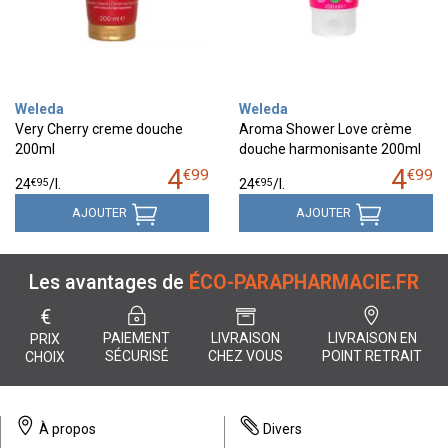
Weleda
Weleda
Very Cherry creme douche
Aroma Shower Love crème
200ml
douche harmonisante 200ml
4
4
€
99
€
99
€
95
€
95
24
/
l.
24
/
l.
AJOUTER
AJOUTER
Les avantages de
ÉCO-PARAPHARMACIE.FR
€
PAIEMENT
LIVRAISON
LIVRAISON EN
PRIX
SÉCURISÉ
CHEZ VOUS
POINT RETRAIT
CHOIX
À propos
Divers