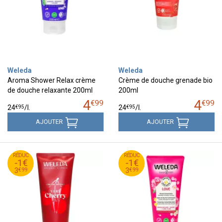
Weleda
Weleda
Aroma Shower Relax crème
Crème de douche grenade bio
de douche relaxante 200ml
200ml
4
4
€
99
€
99
€
95
€
95
24
/
l.
24
/
l.
AJOUTER
AJOUTER
99
€
99
€
RÉDUC
4
RÉDUC
4
-1€
-1€
99
€
99
€
3
3
€
99
€
99
3
3