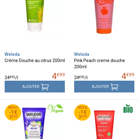
Weleda
Weleda
Crème Douche au citrus 200ml
Pink Peach creme douche
200ml
4
4
€
99
€
99
€
95
€
95
24
/
l.
24
/
l.
AJOUTER
AJOUTER
99
€
99
€
RÉDUC
4
RÉDUC
4
-1€
-1€
99
€
99
€
3
3
€
99
€
99
3
3