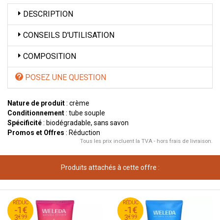
DESCRIPTION
CONSEILS D'UTILISATION
COMPOSITION
POSEZ UNE QUESTION
Nature de produit
: crème
Conditionnement
: tube souple
Spécificité
: biodégradable, sans savon
Promos et Offres
: Réduction
Tous les prix incluent la TVA - hors frais de livraison.
Produits attachés à cette offre :
99
€
99
€
RÉDUC
4
RÉDUC
4
-1€
-1€
99
€
99
€
3
3
€
99
€
99
3
3