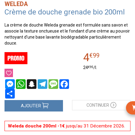
WELEDA
Crème de douche grenade bio 200ml
La crème de douche Weleda grenade est formulée sans savon et
associe la texture onctueuse et le fondant d’une crème au pouvoir
nettoyant d’une base lavante biodégradable particulièrement
douce.
4
€
99
€
95
24
/
l.
Messenger
WhatsApp
Snapchat
Telegram
Message
Facebook
Partager
CONTINUER
AJOUTER
Weleda douche 200ml -1€
jusqu'au 31 Décembre 2026.