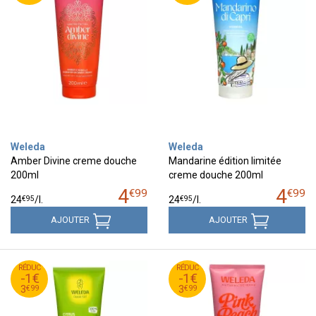
Weleda
Weleda
Amber Divine creme douche
Mandarine édition limitée
200ml
creme douche 200ml
4
4
€
99
€
99
€
95
€
95
24
/
l.
24
/
l.
AJOUTER
AJOUTER
99
€
99
€
RÉDUC
4
RÉDUC
4
-1€
-1€
99
€
99
€
3
3
€
99
€
99
3
3