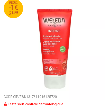
RÉDUC
99
€
4
-1€
99
€
3
€
99
3
CODE CIP/EAN13:
7611916125720
Testé sous contrôle dermatologique