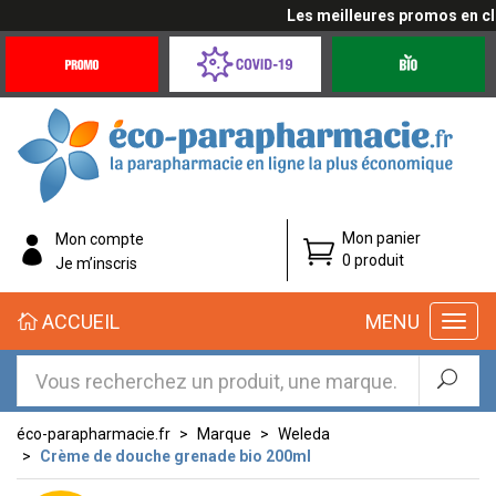
Les meilleures promos en cliqu
Promotions
Covid-
Produits
&
19
bio
Offres
Coronavirus
éco-
Mon panier
Mon compte
parapharmacie.fr
0 produit
Je m’inscris
éco-
ACCUEIL
MENU
parapharmacie.fr
éco-parapharmacie.fr
Marque
Weleda
Crème de douche grenade bio 200ml