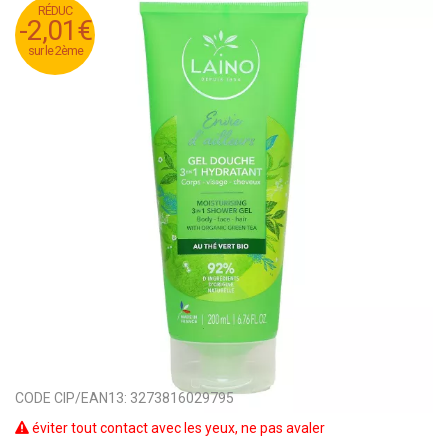
RÉDUC
RÉDUC
-2,01€
-2,01€
sur le 2ème
sur le 2ème
CODE CIP/EAN13:
3273816029795
éviter tout contact avec les yeux, ne pas avaler