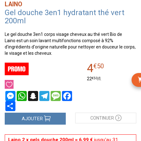
LAINO
Gel douche 3en1 hydratant thé vert
200ml
Le gel douche 3en1 corps visage cheveux au thé vert Bio de
Laino est un soin lavant multifonctions composé à 92%
d'ingrédients d'origine naturelle pour nettoyer en douceur le corps,
le visage et les cheveux.
4
€
50
€
50
22
/
l.
Messenger
WhatsApp
Snapchat
Telegram
Message
Facebook
Partager
CONTINUER
AJOUTER
Laino 2 x gels douche 200ml = 6,99 €
jusqu'au 31