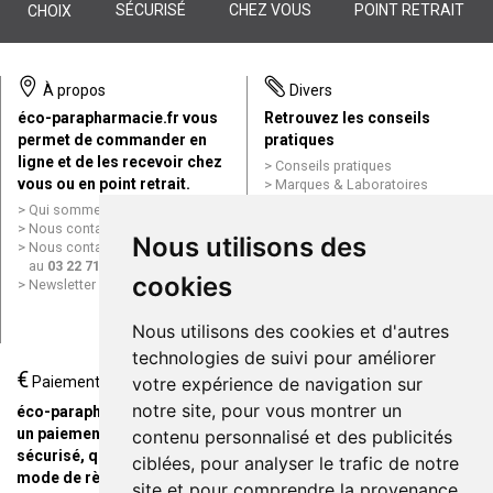
SÉCURISÉ
CHEZ VOUS
POINT RETRAIT
CHOIX
À propos
Divers
éco-parapharmacie.fr vous
Retrouvez les conseils
permet de commander en
pratiques
ligne et de les recevoir chez
Conseils pratiques
vous ou en point retrait.
Marques & Laboratoires
Conditions générales de vente
Qui sommes nous ?
(CGV)
Nous contacter par e-mail
Nous utilisons des
Mentions légales
Nous contacter par téléphone
Données personnelles
au
03 22 71 64 10
Cookies
cookies
Newsletter
Mes préférences Cookies
Grande Pharmacie d’Amiens en
Nous utilisons des cookies et d'autres
ligne
technologies de suivi pour améliorer
€
Livraison / Point retrait
Paiement
votre expérience de navigation sur
Commandez en ligne et
notre site, pour vous montrer un
éco-parapharmacie.fr offre
recevez votre commande
un paiement entièrement
contenu personnalisé et des publicités
rapidement chez vous ou en
sécurisé, quel que soit le
ciblées, pour analyser le trafic de notre
point retrait
mode de règlement
site et pour comprendre la provenance