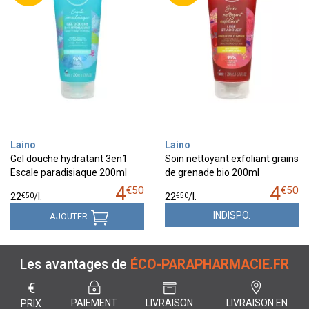
Laino
Laino
Gel douche hydratant 3en1
Soin nettoyant exfoliant grains
Escale paradisiaque 200ml
de grenade bio 200ml
4
4
€
50
€
50
€
50
€
50
22
/
l.
22
/
l.
INDISPO.
AJOUTER
Les avantages de
ÉCO-PARAPHARMACIE.FR
€
PAIEMENT
LIVRAISON
LIVRAISON EN
PRIX