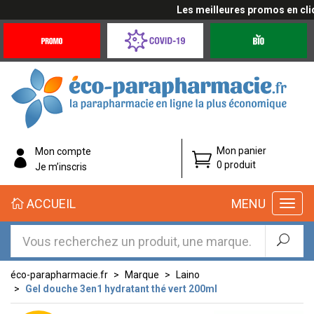
Les meilleures promos en cliqua
Promotions
Covid-
Produits
&
19
bio
Offres
Coronavirus
éco-
Mon panier
Mon compte
parapharmacie.fr
0 produit
Je m’inscris
éco-
ACCUEIL
MENU
parapharmacie.fr
éco-parapharmacie.fr
Marque
Laino
Gel douche 3en1 hydratant thé vert 200ml