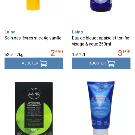
Laino
Laino
Soin des lèvres stick 4g vanille
Eau de bleuet apaise et tonifie
visage & yeux 250ml
2
3
€
50
€
95
€
00
€
80
625
/kg
15
/
l.
AJOUTER
AJOUTER