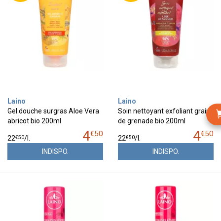
Laino
Laino
Gel douche surgras Aloe Vera
Soin nettoyant exfoliant grains
abricot bio 200ml
de grenade bio 200ml
4
4
€
50
€
50
€
50
€
50
22
/
l.
22
/
l.
INDISPO.
INDISPO.