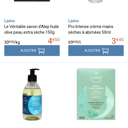
Laino
Laino
Le Véritable savon d'Alep huile
Pro Intense crème mains
olive peau extra sèche 150g
sèches à abimées 50ml
4
3
€
50
€
45
€
00
€
00
30
/kg
69
/
l.
AJOUTER
AJOUTER