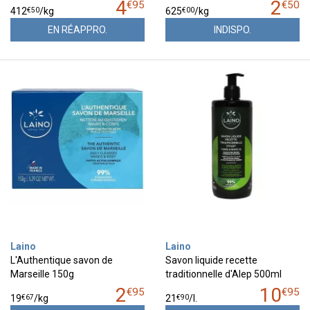
4
2
€
95
€
50
€
50
€
00
412
/kg
625
/kg
EN RÉAPPRO.
INDISPO.
Laino
Laino
L'Authentique savon de
Savon liquide recette
Marseille 150g
traditionnelle d'Alep 500ml
2
10
€
95
€
95
€
67
€
90
19
/kg
21
/
l.