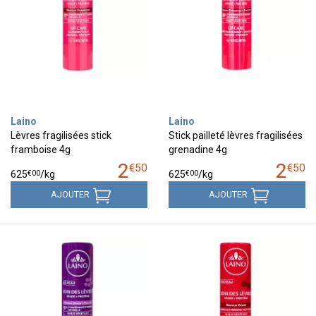
Laino
Laino
Lèvres fragilisées stick
Stick pailleté lèvres fragilisées
framboise 4g
grenadine 4g
2
2
€
50
€
50
€
00
€
00
625
/kg
625
/kg
AJOUTER
AJOUTER