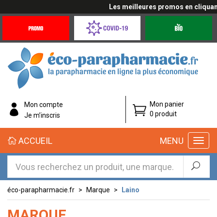
Les meilleures promos en cliquant ic
Promotions
Covid-
Produits
&
19
bio
Offres
Coronavirus
éco-
Mon panier
Mon compte
parapharmacie.fr
0 produit
Je m’inscris
éco-
ACCUEIL
MENU
parapharmacie.fr
éco-parapharmacie.fr
Marque
Laino
MARQUE