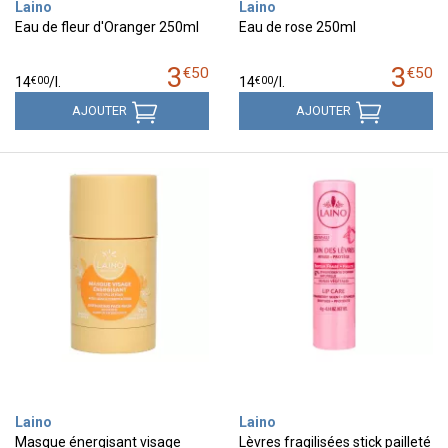
Laino
Laino
Eau de fleur d'Oranger 250ml
Eau de rose 250ml
3
3
€
50
€
50
€
00
€
00
14
/
l.
14
/
l.
AJOUTER
AJOUTER
Laino
Laino
Masque énergisant visage
Lèvres fragilisées stick pailleté