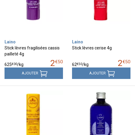
Laino
Laino
Stick lèvres fragilisées cassis
Stick lèvres cerise 4g
pailleté 4g
2
2
€
50
€
50
€
00
€
50
625
/kg
62
/kg
AJOUTER
AJOUTER