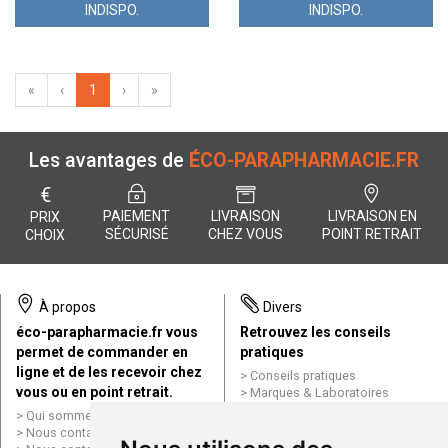
INDISPO.
INDISPO.
«
‹
1
›
»
Les avantages de
ÉCO-PARAPHARMACIE.FR
€
PAIEMENT
LIVRAISON
LIVRAISON EN
PRIX
SÉCURISÉ
CHEZ VOUS
POINT RETRAIT
CHOIX
À propos
Divers
éco-parapharmacie.fr vous
Retrouvez les conseils
permet de commander en
pratiques
ligne et de les recevoir chez
Conseils pratiques
vous ou en point retrait.
Marques & Laboratoires
Conditions générales de vente
Qui sommes nous ?
(CGV)
Nous contacter par e-mail
Mentions légales