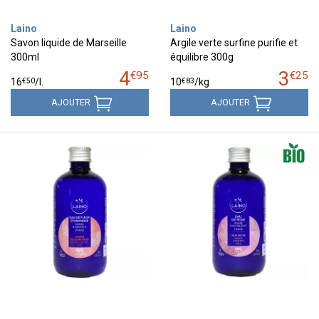
Laino
Laino
Savon liquide de Marseille
Argile verte surfine purifie et
300ml
équilibre 300g
4
3
€
95
€
25
€
50
€
83
16
/
l.
10
/kg
AJOUTER
AJOUTER