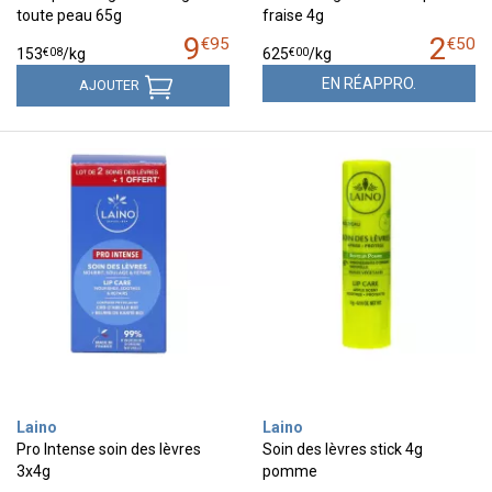
toute peau 65g
fraise 4g
9
2
€
95
€
50
€
08
€
00
153
/kg
625
/kg
EN RÉAPPRO.
AJOUTER
Laino
Laino
Pro Intense soin des lèvres
Soin des lèvres stick 4g
3x4g
pomme