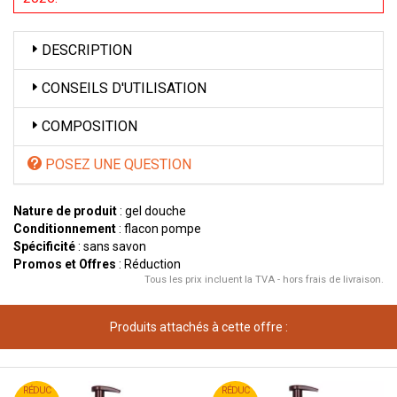
DESCRIPTION
CONSEILS D'UTILISATION
COMPOSITION
POSEZ UNE QUESTION
Nature de produit
: gel douche
Conditionnement
: flacon pompe
Spécificité
: sans savon
Promos et Offres
: Réduction
Tous les prix incluent la TVA - hors frais de livraison.
Produits attachés à cette offre :
95
€
95
€
RÉDUC
10
RÉDUC
10