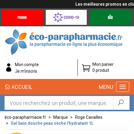
Les meilleures promos en cliqua
Promotions
Covid-
Produits
&
19
bio
Offres
Coronavirus
éco-
Mon panier
Mon compte
parapharmacie.fr
0 produit
Je m’inscris
éco-
ACCUEIL
MENU
parapharmacie.fr
éco-parapharmacie.fr
Marque
Roge Cavailles
Gel bain douche peau sèche l'hydratant 1L