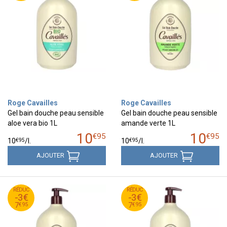
Roge Cavailles
Roge Cavailles
Gel bain douche peau sensible
Gel bain douche peau sensible
aloe vera bio 1L
amande verte 1L
10
10
€
95
€
95
€
95
€
95
10
/
l.
10
/
l.
AJOUTER
AJOUTER
95
€
95
€
RÉDUC
10
RÉDUC
10
-3€
-3€
95
€
95
€
7
7
€
95
€
95
7
7