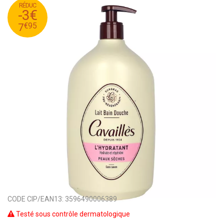
RÉDUC
95
€
10
-3€
95
€
7
€
95
7
CODE CIP/EAN13:
3596490006389
Testé sous contrôle dermatologique