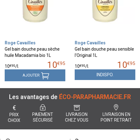
Roge Cavailles
Roge Cavailles
Gel bain douche peau sèche
Gel bain douche peau sensible
huile Macadamia bio 1L
l'Original 1L
10
10
€
95
€
95
€
95
€
95
10
/
l.
10
/
l.
INDISPO.
AJOUTER
Les avantages de
ÉCO-PARAPHARMACIE.FR
€
PAIEMENT
LIVRAISON
LIVRAISON EN
PRIX
SÉCURISÉ
CHEZ VOUS
POINT RETRAIT
CHOIX