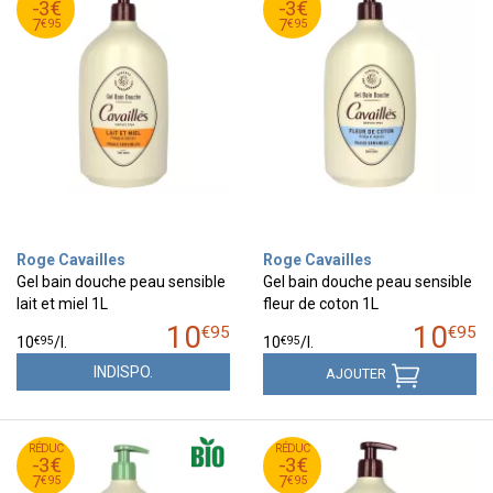
-3€
-3€
95
€
95
€
7
7
€
95
€
95
7
7
Roge Cavailles
Roge Cavailles
Gel bain douche peau sensible
Gel bain douche peau sensible
lait et miel 1L
fleur de coton 1L
10
10
€
95
€
95
€
95
€
95
10
/
l.
10
/
l.
INDISPO.
AJOUTER
95
€
95
€
RÉDUC
10
RÉDUC
10
-3€
-3€
95
€
95
€
7
7
€
95
€
95
7
7