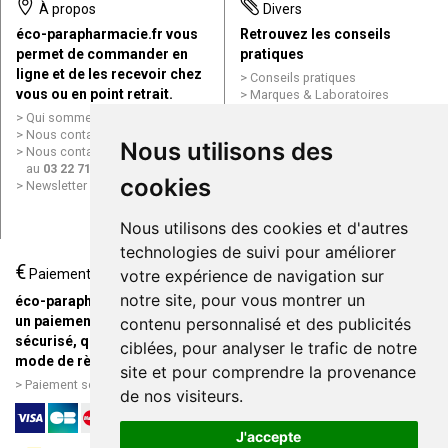
À propos
Divers
éco-parapharmacie.fr vous
Retrouvez les conseils
permet de commander en
pratiques
ligne et de les recevoir chez
Conseils pratiques
vous ou en point retrait.
Marques & Laboratoires
Conditions générales de vente
Qui sommes nous ?
(CGV)
Nous contacter par e-mail
Nous utilisons des
Mentions légales
Nous contacter par téléphone
Données personnelles
au
03 22 71 64 10
Cookies
cookies
Newsletter
Mes préférences Cookies
Grande Pharmacie d’Amiens en
Nous utilisons des cookies et d'autres
ligne
technologies de suivi pour améliorer
€
Livraison / Point retrait
Paiement
votre expérience de navigation sur
Commandez en ligne et
notre site, pour vous montrer un
éco-parapharmacie.fr offre
recevez votre commande
un paiement entièrement
contenu personnalisé et des publicités
rapidement chez vous ou en
sécurisé, quel que soit le
ciblées, pour analyser le trafic de notre
point retrait
mode de règlement
site et pour comprendre la provenance
Livraison chez vous ou en
Paiement sécurisé et simple
de nos visiteurs.
points relais
J'accepte