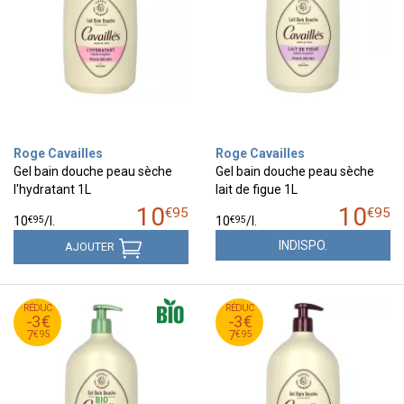
Roge Cavailles
Roge Cavailles
Gel bain douche peau sèche
Gel bain douche peau sèche
l'hydratant 1L
lait de figue 1L
10
10
€
95
€
95
€
95
€
95
10
/
l.
10
/
l.
INDISPO.
AJOUTER
95
€
95
€
RÉDUC
10
RÉDUC
10
-3€
-3€
95
€
95
€
7
7
€
95
€
95
7
7