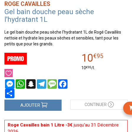
ROGE CAVAILLES
Gel bain douche peau sèche
l'hydratant 1L
Le gel bain douche peau sèche l'hydratant 1L de Rogé Cavaillès
nettoie et hydrate les peaux sèches et sensibles, tant pour les
petits que pour les grands.
10
€
95
€
95
10
/
l.
Messenger
WhatsApp
Snapchat
Telegram
Message
Facebook
Partager
CONTINUER
AJOUTER
Roge Cavailles bain 1 Litre -3€
jusqu'au 31 Décembre
2026.