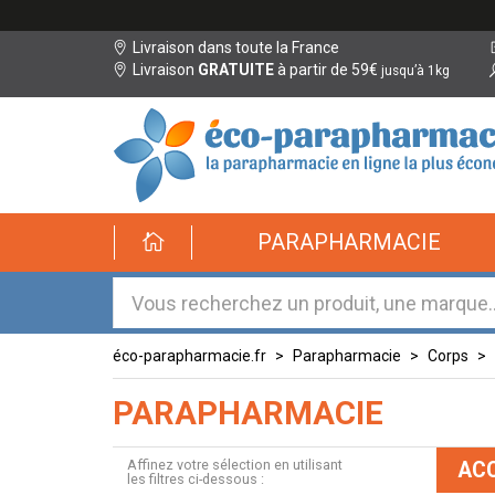
Livraison dans toute la France
Livraison
GRATUITE
à partir de 59€
jusqu’à 1kg
éco-
PARAPHARMACIE
parapharmacie.fr
éco-
parapharmacie.fr
éco-parapharmacie.fr
Parapharmacie
Corps
PARAPHARMACIE
Affinez votre sélection en utilisant
ACC
les filtres ci-dessous :