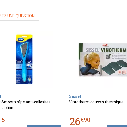
EZ UNE QUESTION
l
Sissel
 Smooth râpe anti-callosités
Vintotherm coussin thermique
e action
26
15
€
90