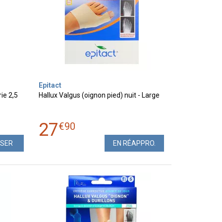
Epitact
ie 2,5
Hallux Valgus (oignon pied) nuit - Large
27
€
90
ISER
EN RÉAPPRO.