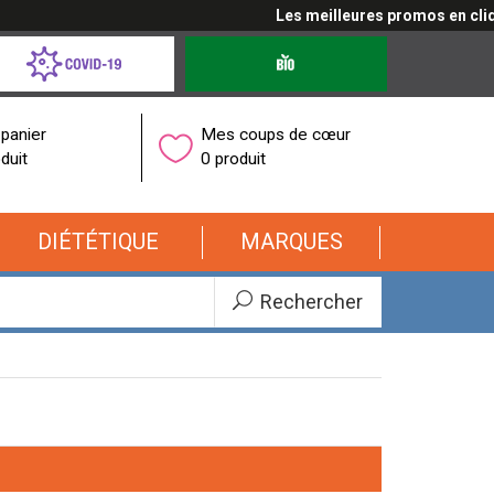
Les meilleures promos en cliquant ic
d-
Produits
bio
onavirus
panier
Mes coups de cœur
duit
0 produit
DIÉTÉTIQUE
MARQUES
Rechercher