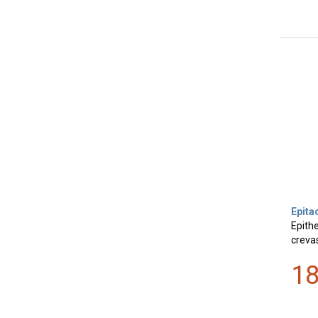
Epita
Epithe
crevas
1