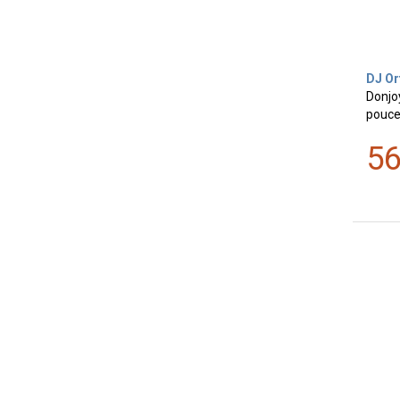
DJ Or
Donjo
pouce 
5