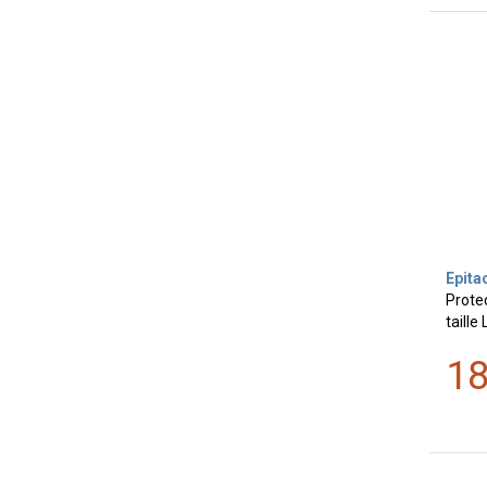
Epita
Protec
taille 
1