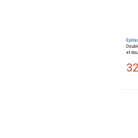
Epita
Doubl
et dou
3