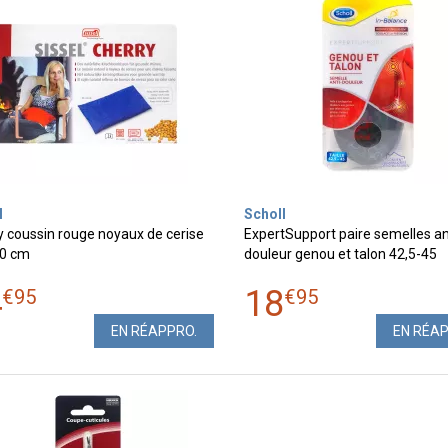
l
Scholl
y coussin rouge noyaux de cerise
ExpertSupport paire semelles an
40 cm
douleur genou et talon 42,5-45
4
18
€
95
€
95
EN RÉAPPRO.
EN RÉA