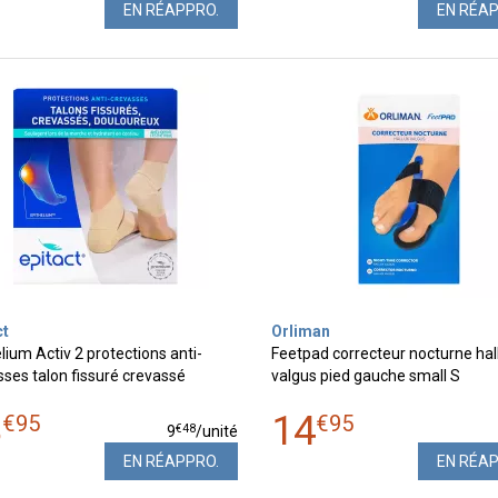
EN RÉAPPRO.
EN RÉA
ct
Orliman
lium Activ 2 protections anti-
Feetpad correcteur nocturne hal
ses talon fissuré crevassé
valgus pied gauche small S
8
14
€
95
€
95
€
48
9
/unité
EN RÉAPPRO.
EN RÉA