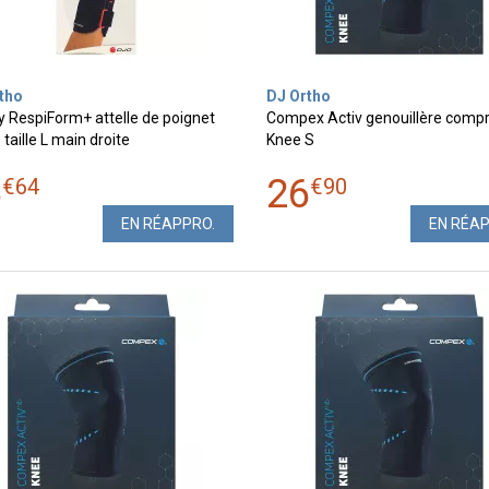
tho
DJ Ortho
y RespiForm+ attelle de poignet
Compex Activ genouillère comp
taille L main droite
Knee S
6
26
€
64
€
90
EN RÉAPPRO.
EN RÉA