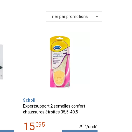
Trier par promotions
Scholl
Expertsupport 2 semelles confort
chaussures étroites 35,5-40,5
15
€
95
€
98
7
/unité