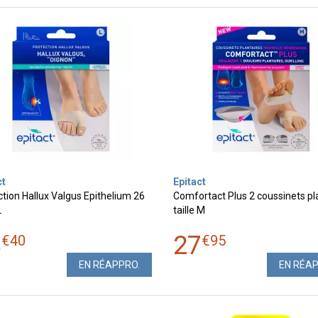
ct
Epitact
tion Hallux Valgus Epithelium 26
Comfortact Plus 2 coussinets pl
L
taille M
8
27
€
40
€
95
EN RÉAPPRO.
EN RÉA