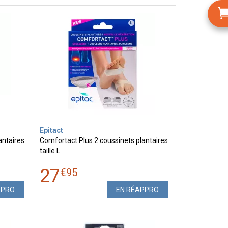
Epitact
antaires
Comfortact Plus 2 coussinets plantaires
taille L
27
€
95
PPRO.
EN RÉAPPRO.