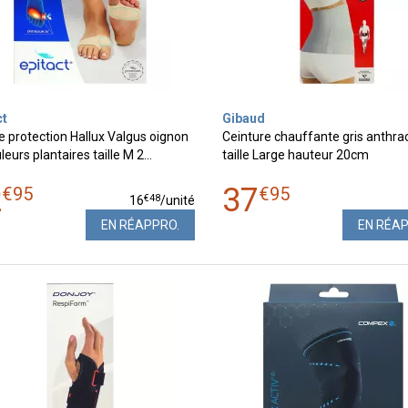
ct
Gibaud
e protection Hallux Valgus oignon
Ceinture chauffante gris anthrac
leurs plantaires taille M 2…
taille Large hauteur 20cm
2
37
€
95
€
95
€
48
16
/unité
EN RÉAPPRO.
EN RÉA