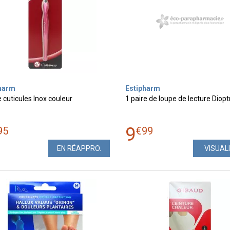
harm
Estipharm
cuticules Inox couleur
1 paire de loupe de lecture Dioptr
9
95
€
99
EN RÉAPPRO.
VISUAL