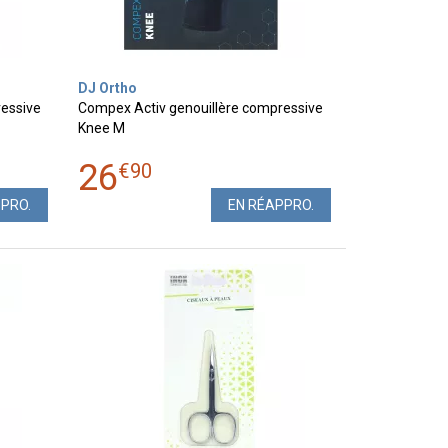
DJ Ortho
ressive
Compex Activ genouillère compressive
Knee M
26
€
90
PPRO.
EN RÉAPPRO.