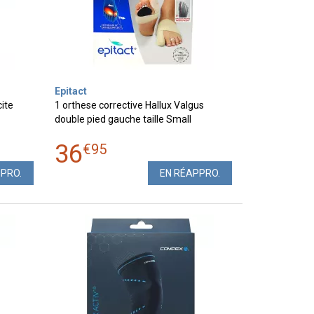
Epitact
ite
1 orthese corrective Hallux Valgus
double pied gauche taille Small
36
€
95
PPRO.
EN RÉAPPRO.