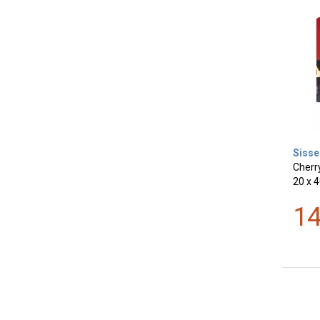
Sisse
Cherr
20 x 
1