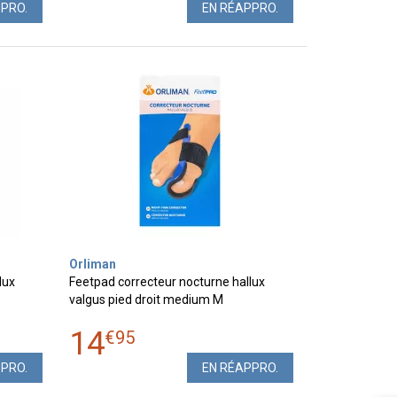
PPRO.
EN RÉAPPRO.
Orliman
lux
Feetpad correcteur nocturne hallux
valgus pied droit medium M
14
€
95
PPRO.
EN RÉAPPRO.