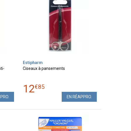
Estipharm
ti-
Ciseaux à pansements
12
€
85
PPRO.
EN RÉAPPRO.