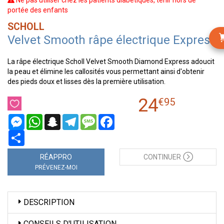
Ne pas utiliser chez les patients diabétiques, tenir hors de
portée des enfants
SCHOLL
Velvet Smooth râpe électrique Express
La râpe électrique Scholl Velvet Smooth Diamond Express adoucit
la peau et élimine les callosités vous permettant ainsi d'obtenir
des pieds doux et lisses dès la première utilisation.
24
€
95
Messenger
WhatsApp
Snapchat
Telegram
Message
Facebook
Partager
RÉAPPRO
CONTINUER
PRÉVENEZ-MOI
DESCRIPTION
CONSEILS D'UTILISATION