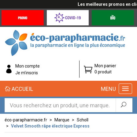
Les meilleures promos en cliqu
Promotions
Covid-
Produits
&
19
bio
Offres
Coronavirus
éco-
Mon panier
Mon compte
parapharmacie.fr
0 produit
Je m’inscris
éco-
ACCUEIL
MENU
parapharmacie.fr
éco-parapharmacie.fr
Marque
Scholl
Velvet Smooth râpe électrique Express