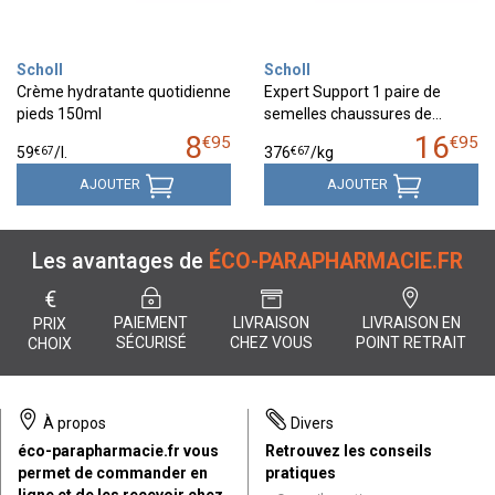
Scholl
Scholl
Crème hydratante quotidienne
Expert Support 1 paire de
pieds 150ml
semelles chaussures de…
8
16
€
95
€
95
€
67
€
67
59
/
l.
376
/kg
AJOUTER
AJOUTER
Les avantages de
ÉCO-PARAPHARMACIE.FR
€
PAIEMENT
LIVRAISON
LIVRAISON EN
PRIX
SÉCURISÉ
CHEZ VOUS
POINT RETRAIT
CHOIX
À propos
Divers
éco-parapharmacie.fr vous
Retrouvez les conseils
permet de commander en
pratiques