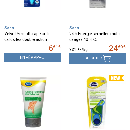
Scholl
Scholl
Velvet Smooth râpe anti-
24 h Energie semelles multi-
callosités double action
usages 40-47,5
6
24
€
15
€
95
€
67
831
/kg
EN RÉAPPRO.
AJOUTER