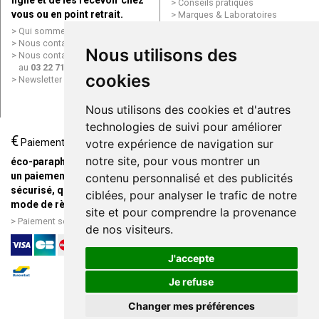
ligne et de les recevoir chez
Conseils pratiques
vous ou en point retrait.
Marques & Laboratoires
Conditions générales de vente
Qui sommes nous ?
(CGV)
Nous contacter par e-mail
Nous utilisons des
Mentions légales
Nous contacter par téléphone
Données personnelles
au
03 22 71 64 10
Cookies
cookies
Newsletter
Mes préférences Cookies
Grande Pharmacie d’Amiens en
Nous utilisons des cookies et d'autres
ligne
technologies de suivi pour améliorer
€
Livraison / Point retrait
Paiement
votre expérience de navigation sur
Commandez en ligne et
notre site, pour vous montrer un
éco-parapharmacie.fr offre
recevez votre commande
un paiement entièrement
contenu personnalisé et des publicités
rapidement chez vous ou en
sécurisé, quel que soit le
ciblées, pour analyser le trafic de notre
point retrait
mode de règlement
site et pour comprendre la provenance
Livraison chez vous ou en
Paiement sécurisé et simple
de nos visiteurs.
points relais
J'accepte
Je refuse
Changer mes préférences