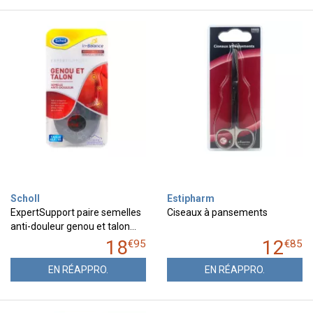
Scholl
Estipharm
ExpertSupport paire semelles
Ciseaux à pansements
anti-douleur genou et talon…
18
12
€
95
€
85
EN RÉAPPRO.
EN RÉAPPRO.