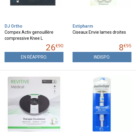
DJ Ortho
Estipharm
Compex Activ genouillère
Ciseaux Envie lames droites
compressive Knee L
26
8
€
90
€
95
EN RÉAPPRO.
INDISPO.