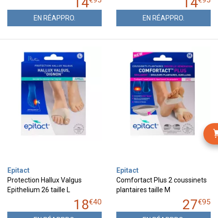
14
14
€
95
€
95
EN RÉAPPRO.
EN RÉAPPRO.
Epitact
Epitact
Protection Hallux Valgus
Comfortact Plus 2 coussinets
Epithelium 26 taille L
plantaires taille M
18
27
€
40
€
95