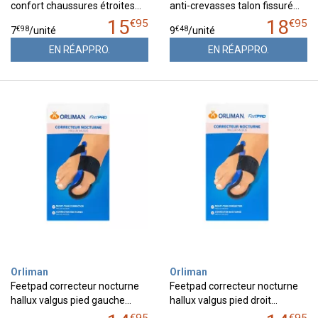
confort chaussures étroites…
anti-crevasses talon fissuré…
15
18
€
95
€
95
€
98
€
48
7
/unité
9
/unité
EN RÉAPPRO.
EN RÉAPPRO.
Orliman
Orliman
Feetpad correcteur nocturne
Feetpad correcteur nocturne
hallux valgus pied gauche…
hallux valgus pied droit…