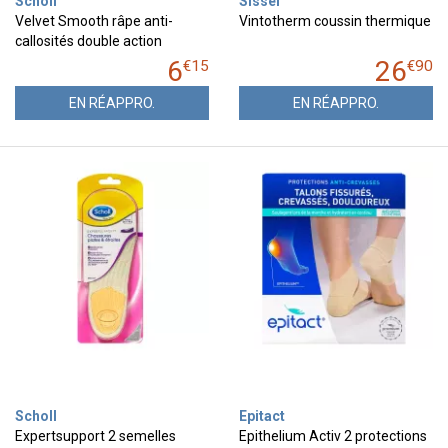
Scholl
Sissel
Velvet Smooth râpe anti-
Vintotherm coussin thermique
callosités double action
6
26
€
15
€
90
EN RÉAPPRO.
EN RÉAPPRO.
Scholl
Epitact
Expertsupport 2 semelles
Epithelium Activ 2 protections