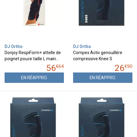
DJ Ortho
DJ Ortho
Donjoy RespiForm+ attelle de
Compex Activ genouillère
poignet pouce taille L main…
compressive Knee S
56
26
€
64
€
90
EN RÉAPPRO.
EN RÉAPPRO.