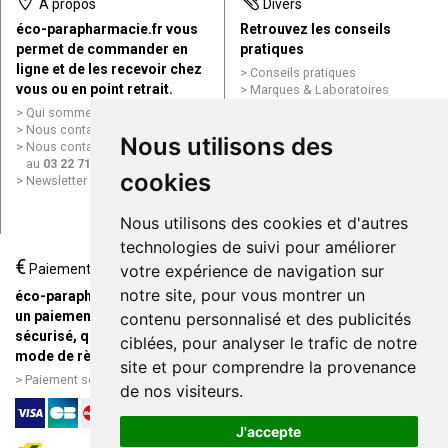
À propos
Divers
éco-parapharmacie.fr vous
Retrouvez les conseils
permet de commander en
pratiques
ligne et de les recevoir chez
Conseils pratiques
vous ou en point retrait.
Marques & Laboratoires
Conditions générales de vente
Qui sommes nous ?
(CGV)
Nous contacter par e-mail
Nous utilisons des
Mentions légales
Nous contacter par téléphone
Données personnelles
au
03 22 71 64 10
Cookies
cookies
Newsletter
Mes préférences Cookies
Grande Pharmacie d’Amiens en
Nous utilisons des cookies et d'autres
ligne
technologies de suivi pour améliorer
€
Livraison / Point retrait
Paiement
votre expérience de navigation sur
Commandez en ligne et
notre site, pour vous montrer un
éco-parapharmacie.fr offre
recevez votre commande
un paiement entièrement
contenu personnalisé et des publicités
rapidement chez vous ou en
sécurisé, quel que soit le
ciblées, pour analyser le trafic de notre
point retrait
mode de règlement
site et pour comprendre la provenance
Livraison chez vous ou en
Paiement sécurisé et simple
de nos visiteurs.
points relais
J'accepte