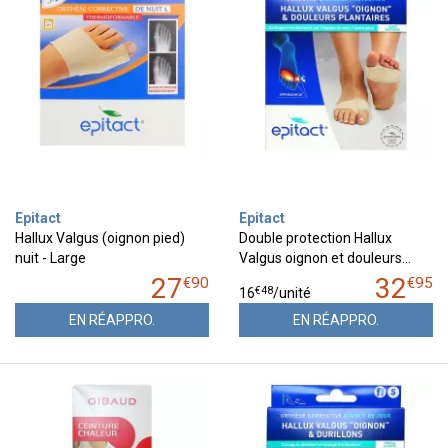
Epitact
Epitact
Hallux Valgus (oignon pied)
Double protection Hallux
nuit - Large
Valgus oignon et douleurs…
27
32
€
90
€
95
€
48
16
/unité
EN RÉAPPRO.
EN RÉAPPRO.