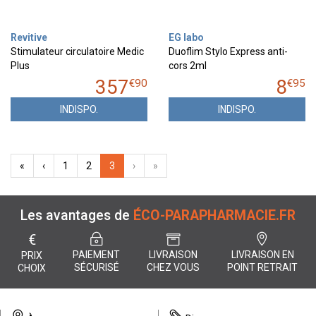
Revitive
EG labo
Stimulateur circulatoire Medic
Duoflim Stylo Express anti-
Plus
cors 2ml
357
8
€
90
€
95
INDISPO.
INDISPO.
«
‹
1
2
3
›
»
Les avantages de
ÉCO-PARAPHARMACIE.FR
€
PAIEMENT
LIVRAISON
LIVRAISON EN
PRIX
SÉCURISÉ
CHEZ VOUS
POINT RETRAIT
CHOIX