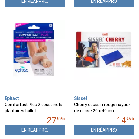
EN RÉAPPRO.
EN RÉAPPRO.
Epitact
Sissel
Comfortact Plus 2 coussinets
Cherry coussin rouge noyaux
plantaires taille L
de cerise 20 x 40 cm
27
14
€
95
€
95
EN RÉAPPRO.
EN RÉAPPRO.