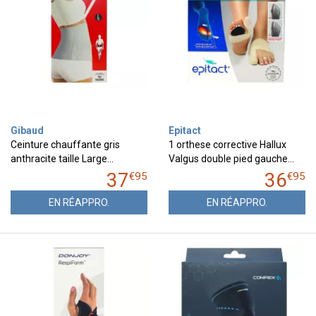
Gibaud
Epitact
Ceinture chauffante gris
1 orthese corrective Hallux
anthracite taille Large…
Valgus double pied gauche…
37
36
€
95
€
95
EN RÉAPPRO.
EN RÉAPPRO.