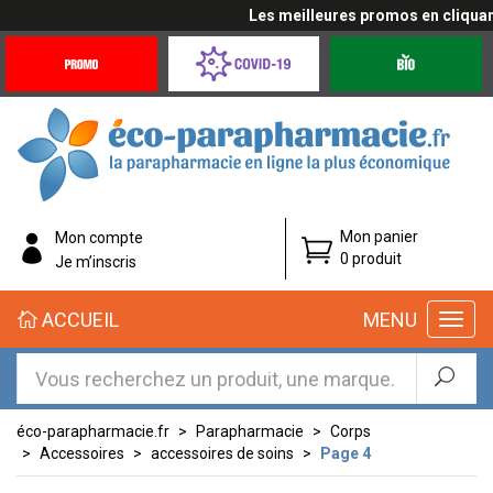
Les meilleures promos en cliquant ici
Promotions
Covid-
Produits
&
19
bio
Offres
Coronavirus
éco-
Mon panier
Mon compte
parapharmacie.fr
0 produit
Je m’inscris
éco-
ACCUEIL
MENU
parapharmacie.fr
éco-parapharmacie.fr
Parapharmacie
Corps
Accessoires
accessoires de soins
Page 4