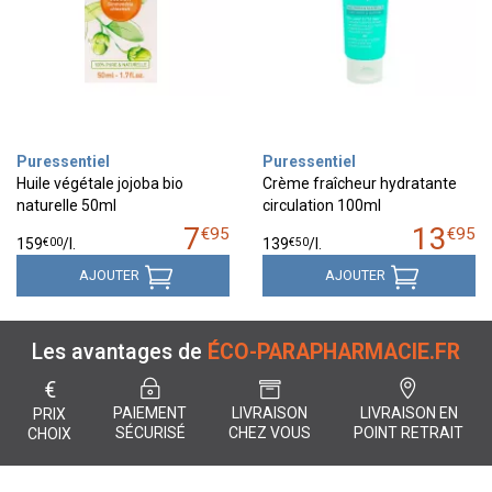
Puressentiel
Puressentiel
Huile végétale jojoba bio
Crème fraîcheur hydratante
naturelle 50ml
circulation 100ml
7
13
€
95
€
95
€
00
€
50
159
/
l.
139
/
l.
AJOUTER
AJOUTER
Les avantages de
ÉCO-PARAPHARMACIE.FR
€
PAIEMENT
LIVRAISON
LIVRAISON EN
PRIX
SÉCURISÉ
CHEZ VOUS
POINT RETRAIT
CHOIX