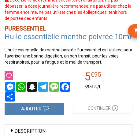
Déconseillé aux femmes enceintes et allaitantes, ne pas
dépasser la dose journalière recommandée, ne pas utiliser chez la
femme enceinte, ne pas utiliser chez les épileptiques, tenir hors
de portée des enfants
PURESSENTIEL
Huile essentielle menthe poivrée 10ml
L'huile essentielle de menthe poivrée Puressentiel est utilisée pour
favoriser une bonne digestion, un bon transit, pour les voies
respiratoires, pour la fatigue et le mal de transport.
5
€
95
Messenger
WhatsApp
Snapchat
Telegram
Message
Facebook
€
00
595
/
l.
Partager
CONTINUER
AJOUTER
DESCRIPTION