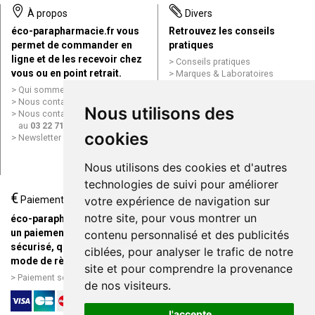
À propos
Divers
éco-parapharmacie.fr vous
Retrouvez les conseils
permet de commander en
pratiques
ligne et de les recevoir chez
Conseils pratiques
vous ou en point retrait.
Marques & Laboratoires
Conditions générales de vente
Qui sommes nous ?
(CGV)
Nous contacter par e-mail
Nous utilisons des
Mentions légales
Nous contacter par téléphone
Données personnelles
au
03 22 71 64 10
Cookies
cookies
Newsletter
Mes préférences Cookies
Grande Pharmacie d’Amiens en
Nous utilisons des cookies et d'autres
ligne
technologies de suivi pour améliorer
€
Livraison / Point retrait
Paiement
votre expérience de navigation sur
Commandez en ligne et
notre site, pour vous montrer un
éco-parapharmacie.fr offre
recevez votre commande
un paiement entièrement
contenu personnalisé et des publicités
rapidement chez vous ou en
sécurisé, quel que soit le
ciblées, pour analyser le trafic de notre
point retrait
mode de règlement
site et pour comprendre la provenance
Livraison chez vous ou en
Paiement sécurisé et simple
de nos visiteurs.
points relais
J'accepte