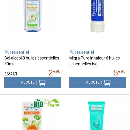
Puressentiel
Puressentiel
Gel alcool 3 huiles essentielles
Migra Pure inhaleur 6 huiles
80ml
essentielles bio
2
5
€
90
€
95
€
25
36
/
l.
AJOUTER
AJOUTER