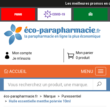
Les meilleures promos en cli
Promotions
Covid-
Produits
&
19
bio
Offres
Coronavirus
éco-
Mon panier
Mon compte
parapharmacie.fr
0 produit
Je m’inscris
éco-
ACCUEIL
MENU
parapharmacie.fr
éco-parapharmacie.fr
Marque
Puressentiel
Huile essentielle menthe poivrée 10ml