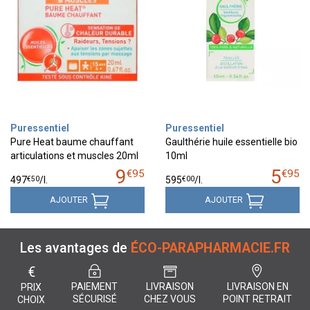
Puressentiel
Puressentiel
Pure Heat baume chauffant
Gaulthérie huile essentielle bio
articulations et muscles 20ml
10ml
9
5
€
95
€
95
€
50
€
00
497
/
l.
595
/
l.
AJOUTER
AJOUTER
Les avantages de
ÉCO-PARAPHARMACIE.FR
€
PAIEMENT
LIVRAISON
LIVRAISON EN
PRIX
SÉCURISÉ
CHEZ VOUS
POINT RETRAIT
CHOIX