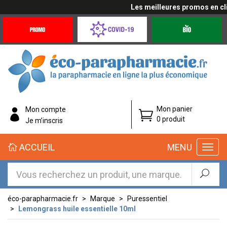
Les meilleures promos en cliqu
Promotions
Covid-
Produits
&
19
bio
Offres
Coronavirus
éco-
Mon panier
Mon compte
parapharmacie.fr
0 produit
Je m’inscris
éco-
ACCUEIL
MENU
parapharmacie.fr
éco-parapharmacie.fr
Marque
Puressentiel
Lemongrass huile essentielle 10ml