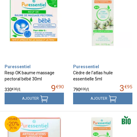
Puressentiel
Puressentiel
Resp OK baume massage
Cèdre de l'atlas huile
pectoral bébé 30ml
essentielle 5ml
9
3
€
90
€
95
€
00
€
00
330
/
l.
790
/
l.
AJOUTER
AJOUTER
95
€
REMISE
9
-20%
96
€
7
€
96
7