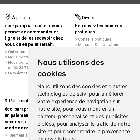
À propos
Divers
éco-parapharmacie.fr vous
Retrouvez les conseils
permet de commander en
pratiques
ligne et de les recevoir chez
Conseils pratiques
vous ou en point retrait.
Marques & Laboratoires
Conditions générales de vente
Qui sommes nous ?
(CGV)
Nous contacter par e-mail
Nous utilisons des
Mentions légales
Nous contacter par téléphone
Données personnelles
au
03 22 71 64 10
Cookies
cookies
Newsletter
Mes préférences Cookies
Grande Pharmacie d’Amiens en
Nous utilisons des cookies et d'autres
ligne
technologies de suivi pour améliorer
€
Livraison / Point retrait
Paiement
votre expérience de navigation sur
Commandez en ligne et
notre site, pour vous montrer un
éco-parapharmacie.fr offre
recevez votre commande
un paiement entièrement
contenu personnalisé et des publicités
rapidement chez vous ou en
sécurisé, quel que soit le
ciblées, pour analyser le trafic de notre
point retrait
mode de règlement
site et pour comprendre la provenance
Livraison chez vous ou en
Paiement sécurisé et simple
de nos visiteurs.
points relais