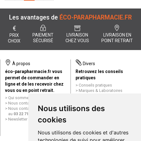
Les avantages de
ÉCO-PARAPHARMACIE.FR
€
PAIEMENT
LIVRAISON
LIVRAISON EN
PRIX
SÉCURISÉ
CHEZ VOUS
POINT RETRAIT
CHOIX
À propos
Divers
éco-parapharmacie.fr vous
Retrouvez les conseils
permet de commander en
pratiques
ligne et de les recevoir chez
Conseils pratiques
vous ou en point retrait.
Marques & Laboratoires
Conditions générales de vente
Qui sommes nous ?
(CGV)
Nous contacter par e-mail
Nous utilisons des
Mentions légales
Nous contacter par téléphone
Données personnelles
au
03 22 71 64 10
Cookies
cookies
Newsletter
Mes préférences Cookies
Grande Pharmacie d’Amiens en
Nous utilisons des cookies et d'autres
ligne
technologies de suivi pour améliorer