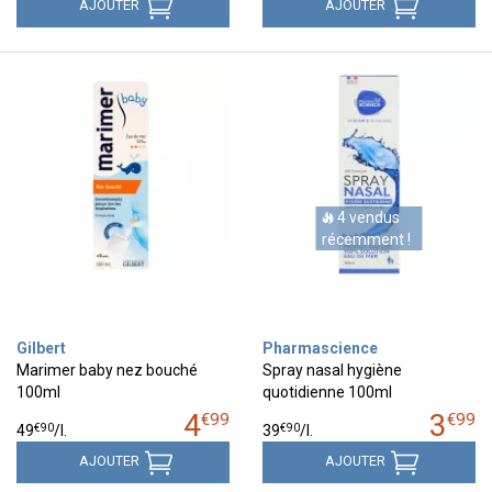
AJOUTER
AJOUTER
4 vendus
récemment !
Gilbert
Pharmascience
Marimer baby nez bouché
Spray nasal hygiène
100ml
quotidienne 100ml
4
3
€
99
€
99
€
90
€
90
49
/
l.
39
/
l.
AJOUTER
AJOUTER