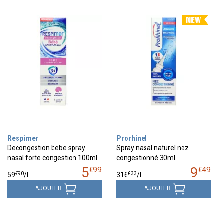
Respimer
Prorhinel
Decongestion bebe spray
Spray nasal naturel nez
nasal forte congestion 100ml
congestionné 30ml
5
9
€
99
€
49
€
90
€
33
59
/
l.
316
/
l.
AJOUTER
AJOUTER