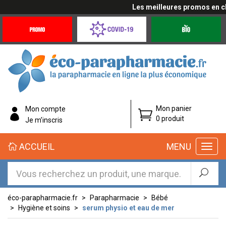
Les meilleures promos en cliqu
Promotions
Covid-
Produits
&
19
bio
Offres
Coronavirus
éco-
Mon panier
Mon compte
parapharmacie.fr
0 produit
Je m’inscris
éco-
ACCUEIL
MENU
parapharmacie.fr
éco-parapharmacie.fr
Parapharmacie
Bébé
Hygiène et soins
serum physio et eau de mer