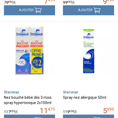
7
9
€
99
€
99
€
90
€
90
79
/
l.
99
/
l.
AJOUTER
AJOUTER
Sterimar
Sterimar
Nez bouché bébé dès 3 mois
Spray nez allergique 50ml
spray hypertonique 2x100ml
11
5
€
75
€
95
€
50
€
00
117
/
l.
119
/
l.