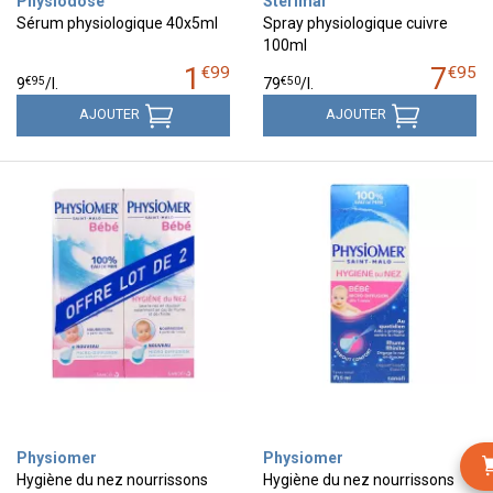
Physiodose
Sterimar
Sérum physiologique 40x5ml
Spray physiologique cuivre
100ml
1
7
€
99
€
95
€
95
€
50
9
/
l.
79
/
l.
AJOUTER
AJOUTER
Physiomer
Physiomer
Hygiène du nez nourrissons
Hygiène du nez nourrissons