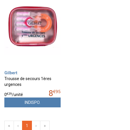
Gilbert
Trousse de secours 1ères
urgences
8
€
95
€
29
0
/unité
INDISPO.
«
‹
1
›
»