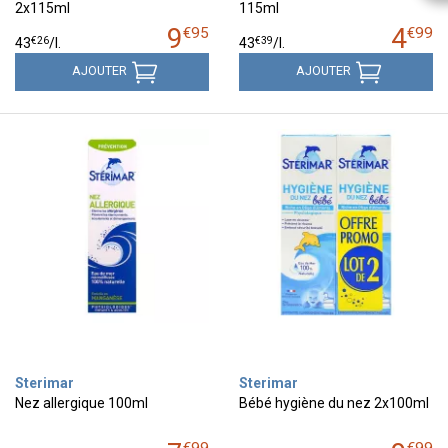
2x115ml
115ml
9
4
€
95
€
99
€
26
€
39
43
/
l.
43
/
l.
AJOUTER
AJOUTER
Sterimar
Sterimar
Nez allergique 100ml
Bébé hygiène du nez 2x100ml