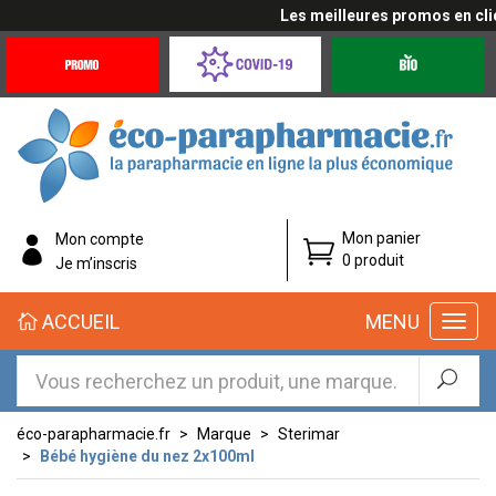
Les meilleures promos en cliqu
Promotions
Covid-
Produits
&
19
bio
Offres
Coronavirus
éco-
Mon panier
Mon compte
parapharmacie.fr
0 produit
Je m’inscris
éco-
ACCUEIL
MENU
parapharmacie.fr
éco-parapharmacie.fr
Marque
Sterimar
Bébé hygiène du nez 2x100ml