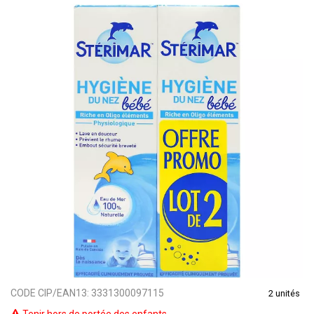
CODE CIP/EAN13:
3331300097115
2 unités