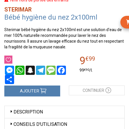
Tenir hors de portée des enfants
STERIMAR
Bébé hygiène du nez 2x100ml
Sterimar bébé hygiène du nez 2x100ml est une solution d'eau de
mer 100% naturelle recommandée pour laver le nez des
nourrissons. Il assure un lavage efficace du nez tout en respectant
la fragilité de la muqueuse nasale.
9
€
99
Messenger
WhatsApp
Snapchat
Telegram
Message
Facebook
€
90
99
/
l.
Partager
CONTINUER
AJOUTER
DESCRIPTION
CONSEILS D'UTILISATION