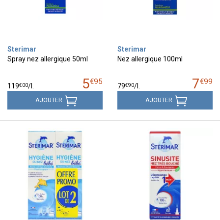
Sterimar
Sterimar
Spray nez allergique 50ml
Nez allergique 100ml
5
7
€
95
€
99
€
00
€
90
119
/
l.
79
/
l.
AJOUTER
AJOUTER