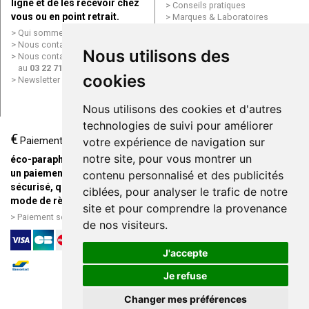
ligne et de les recevoir chez
Conseils pratiques
vous ou en point retrait.
Marques & Laboratoires
Conditions générales de vente
Qui sommes nous ?
(CGV)
Nous contacter par e-mail
Nous utilisons des
Mentions légales
Nous contacter par téléphone
Données personnelles
au
03 22 71 64 10
Cookies
cookies
Newsletter
Mes préférences Cookies
Grande Pharmacie d’Amiens en
Nous utilisons des cookies et d'autres
ligne
technologies de suivi pour améliorer
€
Livraison / Point retrait
Paiement
votre expérience de navigation sur
Commandez en ligne et
notre site, pour vous montrer un
éco-parapharmacie.fr offre
recevez votre commande
un paiement entièrement
contenu personnalisé et des publicités
rapidement chez vous ou en
sécurisé, quel que soit le
ciblées, pour analyser le trafic de notre
point retrait
mode de règlement
site et pour comprendre la provenance
Livraison chez vous ou en
Paiement sécurisé et simple
de nos visiteurs.
points relais
J'accepte
Je refuse
Changer mes préférences