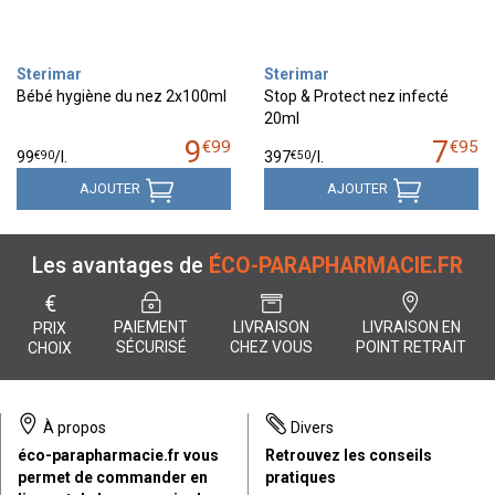
Sterimar
Sterimar
Bébé hygiène du nez 2x100ml
Stop & Protect nez infecté
20ml
9
7
€
99
€
95
€
90
€
50
99
/
l.
397
/
l.
AJOUTER
AJOUTER
Les avantages de
ÉCO-PARAPHARMACIE.FR
€
PAIEMENT
LIVRAISON
LIVRAISON EN
PRIX
SÉCURISÉ
CHEZ VOUS
POINT RETRAIT
CHOIX
À propos
Divers
éco-parapharmacie.fr vous
Retrouvez les conseils
permet de commander en
pratiques