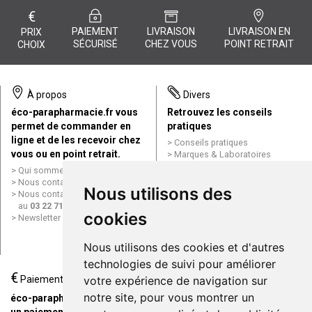
€
PAIEMENT
LIVRAISON
LIVRAISON EN
PRIX
SÉCURISÉ
CHEZ VOUS
POINT RETRAIT
CHOIX
À propos
Divers
éco-parapharmacie.fr vous
Retrouvez les conseils
permet de commander en
pratiques
ligne et de les recevoir chez
Conseils pratiques
vous ou en point retrait.
Marques & Laboratoires
Conditions générales de vente
Qui sommes nous ?
(CGV)
Nous contacter par e-mail
Nous utilisons des
Mentions légales
Nous contacter par téléphone
Données personnelles
au
03 22 71 64 10
Cookies
cookies
Newsletter
Mes préférences Cookies
Grande Pharmacie d’Amiens en
Nous utilisons des cookies et d'autres
ligne
technologies de suivi pour améliorer
€
Livraison / Point retrait
Paiement
votre expérience de navigation sur
Commandez en ligne et
notre site, pour vous montrer un
éco-parapharmacie.fr offre
recevez votre commande
un paiement entièrement