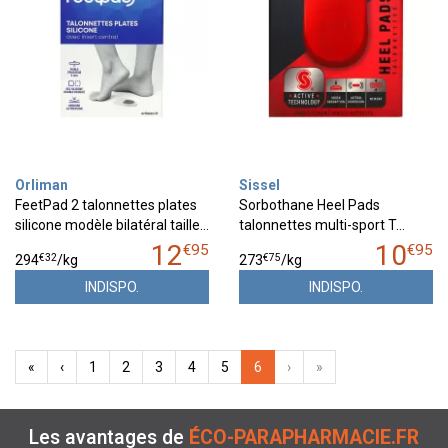
Orliman
Sissel
FeetPad 2 talonnettes plates
Sorbothane Heel Pads
silicone modèle bilatéral taille…
talonnettes multi-sport T…
12
10
€
95
€
95
€
32
€
75
294
/kg
273
/kg
INDISPO.
INDISPO.
«
‹
1
2
3
4
5
6
›
»
Les avantages de
ÉCO-PARAPHARMACIE.FR