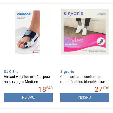
DJ Ortho
Sigvaris
Aircast ActyToe orthèse pour
Chaussette de contention
hallux valgus Medium
marinière bleu blanc Medium…
18
27
€
43
€
96
INDISPO.
INDISPO.