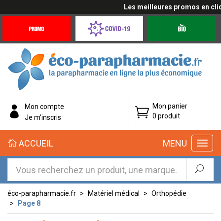
Les meilleures promos en cliquan
Promotions
Covid-
Produits
&
19
bio
Offres
Coronavirus
éco-
Mon panier
Mon compte
parapharmacie.fr
0 produit
Je m’inscris
éco-
ACCUEIL
MENU
parapharmacie.fr
éco-parapharmacie.fr
Matériel médical
Orthopédie
Page 8