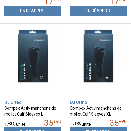
17
17
€
90
€
90
EN RÉAPPRO.
EN RÉAPPRO.
DJ Ortho
DJ Ortho
Compex Activ manchons de
Compex Activ manchons de
mollet Calf Sleeves L
mollet Calf Sleeves XL
35
35
€
90
€
90
€
95
€
95
17
/unité
17
/unité