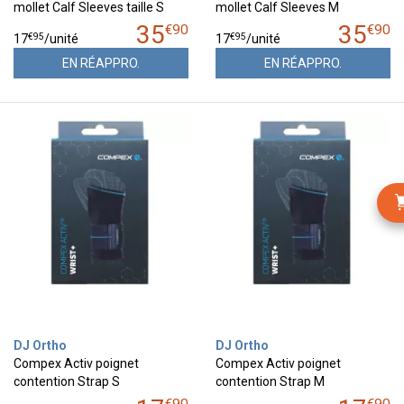
mollet Calf Sleeves taille S
mollet Calf Sleeves M
35
35
€
90
€
90
€
95
€
95
17
/unité
17
/unité
EN RÉAPPRO.
EN RÉAPPRO.
DJ Ortho
DJ Ortho
Compex Activ poignet
Compex Activ poignet
contention Strap S
contention Strap M