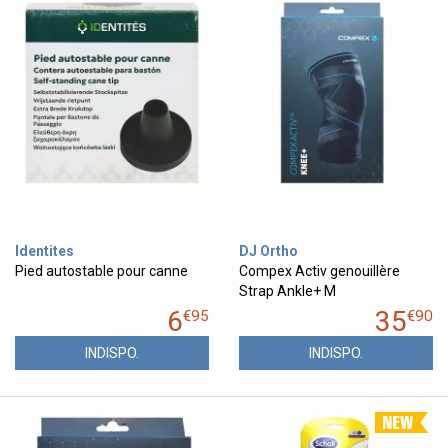
Identites
DJ Ortho
Pied autostable pour canne
Compex Activ genouillère
Strap Ankle+ M
6
35
€
95
€
90
INDISPO.
INDISPO.