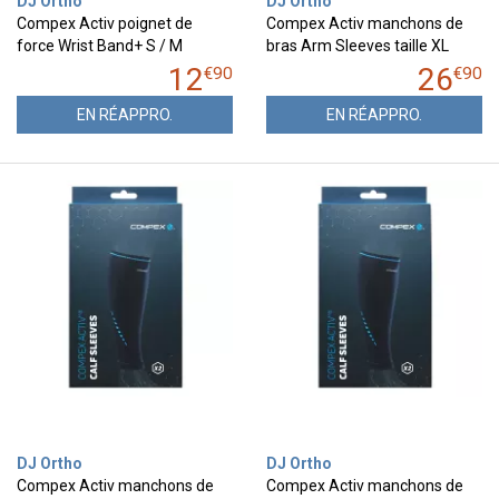
DJ Ortho
DJ Ortho
Compex Activ poignet de
Compex Activ manchons de
force Wrist Band+ S / M
bras Arm Sleeves taille XL
12
26
€
90
€
90
EN RÉAPPRO.
EN RÉAPPRO.
DJ Ortho
DJ Ortho
Compex Activ manchons de
Compex Activ manchons de