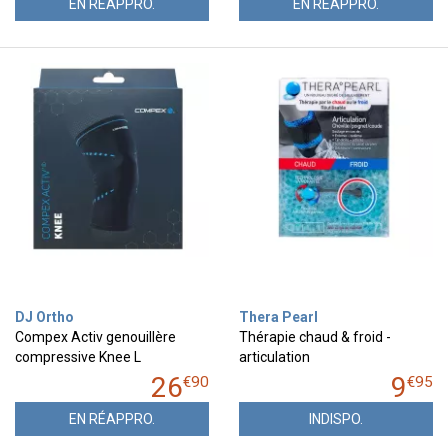
EN RÉAPPRO.
EN RÉAPPRO.
DJ Ortho
Thera Pearl
Compex Activ genouillère
Thérapie chaud & froid -
compressive Knee L
articulation
26
9
€
90
€
95
EN RÉAPPRO.
INDISPO.