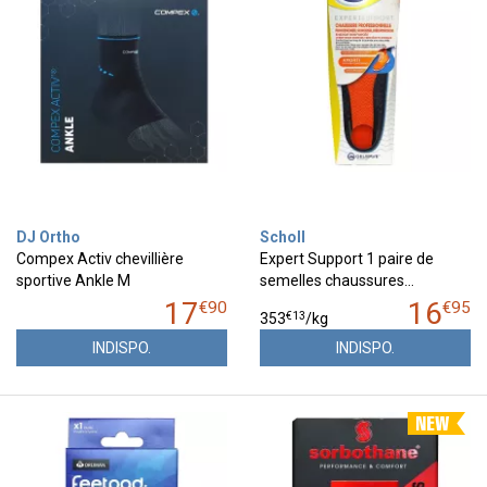
DJ Ortho
Scholl
Compex Activ chevillière
Expert Support 1 paire de
sportive Ankle M
semelles chaussures…
17
16
€
90
€
95
€
13
353
/kg
INDISPO.
INDISPO.