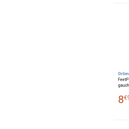
Orlim
FeetPa
gauche
8
€