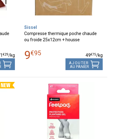
Sissel
haude
Compresse thermique poche chaude
ou froide 25x12cm + housse
9
€
95
€
29
€
75
71
/kg
49
/kg
R
AJOUTER
R
AU PANIER