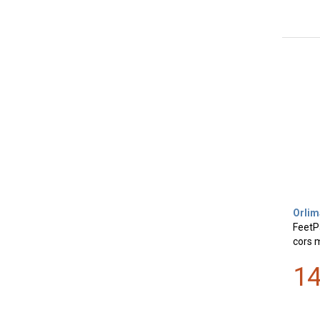
Orlim
FeetPa
cors m
1