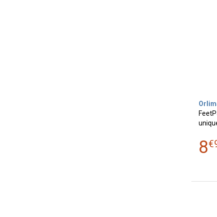
Orlim
FeetPa
uniqu
8
€