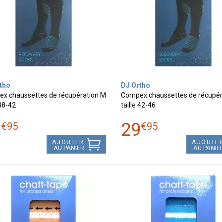
tho
DJ Ortho
x chaussettes de récupération M
Compex chaussettes de récupér
 38-42
taille 42-46
9
29
€
95
€
95
AJOUTER
AJOUTE
AU PANIER
AU PANIE