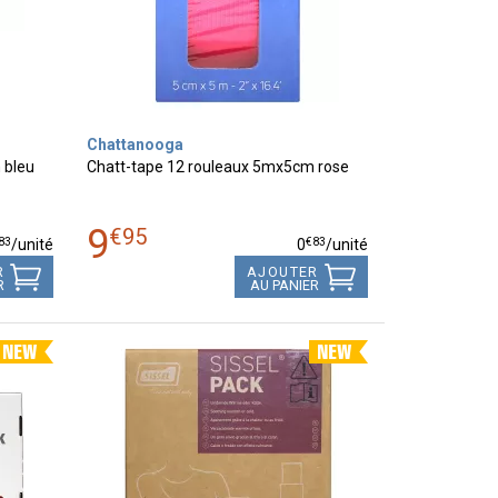
Chattanooga
 bleu
Chatt-tape 12 rouleaux 5mx5cm rose
9
€
95
83
€
83
/unité
0
/unité
R
AJOUTER
R
AU PANIER