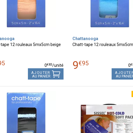
tanooga
Chattanooga
-tape 12 rouleaux 5mx5cm beige
Chatt-tape 12 rouleaux 5mx5cm
9
95
€
95
€
83
€
0
/unité
0
AJOUTER
AJOUTE
AU PANIER
AU PANIE