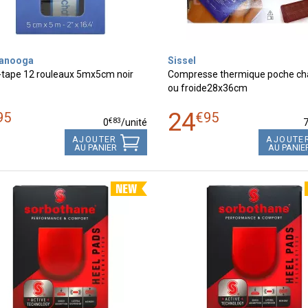
tanooga
Sissel
-tape 12 rouleaux 5mx5cm noir
Compresse thermique poche c
ou froide28x36cm
24
95
€
95
€
83
0
/unité
AJOUTER
AJOUTE
AU PANIER
AU PANIE