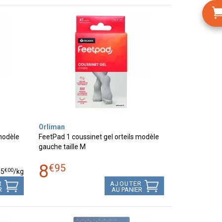
Orliman
 modèle
FeetPad 1 coussinet gel orteils modèle
gauche taille M
8
€
95
€
00
95
/kg
R
AJOUTER
R
AU PANIER