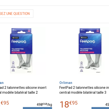
EZ UNE QUESTION
an
Orliman
d 2 talonnettes silicone insert
FeetPad 2 talonnettes silicone i
l modèle bilatéral taille 2
central modèle bilatéral taille 3
8
18
€
95
€
95
€
68
498
/kg
4