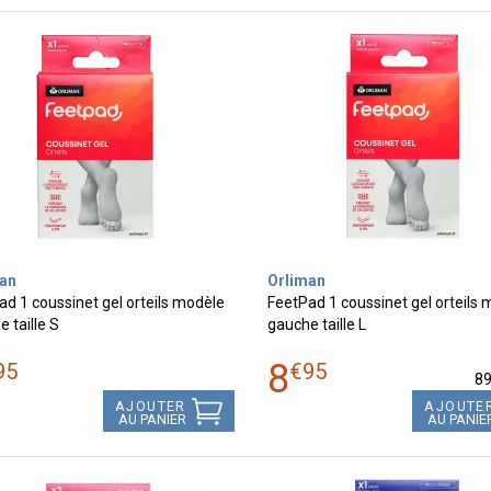
an
Orliman
d 1 coussinet gel orteils modèle
FeetPad 1 coussinet gel orteils
 taille S
gauche taille L
8
95
€
95
8
AJOUTER
AJOUTE
AU PANIER
AU PANIE