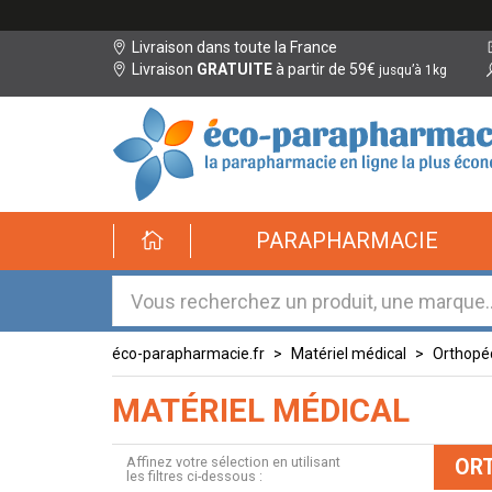
Livraison dans toute la France
Livraison
GRATUITE
à partir de 59€
jusqu’à 1kg
éco-
PARAPHARMACIE
parapharmacie.fr
éco-
parapharmacie.fr
éco-parapharmacie.fr
Matériel médical
Orthopé
MATÉRIEL MÉDICAL
Affinez votre sélection en utilisant
OR
les filtres ci-dessous :