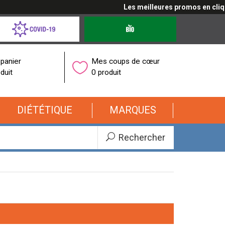
Les meilleures promos en cliquant ici
d-
Produits
bio
onavirus
panier
Mes coups de cœur
duit
0 produit
DIÉTÉTIQUE
MARQUES
Rechercher