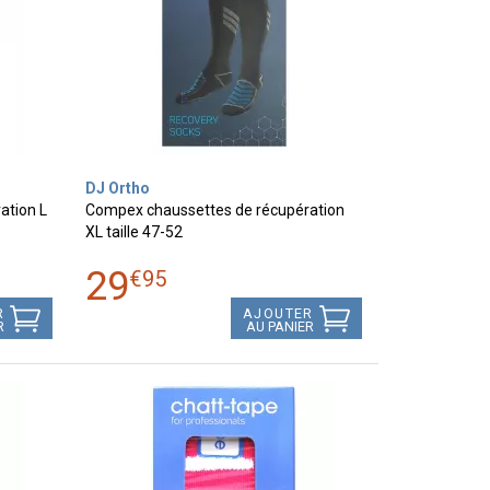
DJ Ortho
ation L
Compex chaussettes de récupération
XL taille 47-52
29
€
95
R
AJOUTER
R
AU PANIER