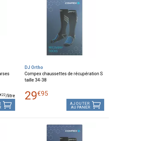
DJ Ortho
arses
Compex chaussettes de récupération S
taille 34-38
29
€
95
€
22
7
/
litre
R
AJOUTER
R
AU PANIER