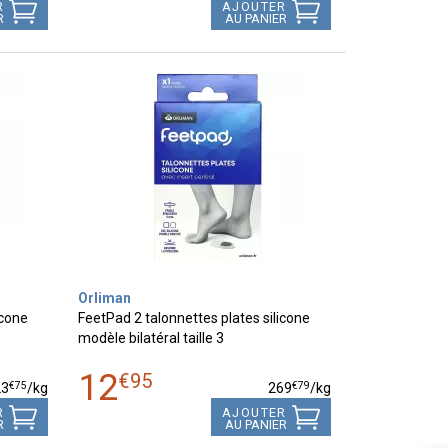
R
AJOUTER
R
AU PANIER
Orliman
icone
FeetPad 2 talonnettes plates silicone
modèle bilatéral taille 3
12
€
95
€
75
€
79
23
/kg
269
/kg
R
AJOUTER
R
AU PANIER