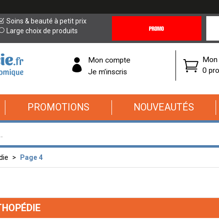
Promotions
Covi
Soins & beauté à petit prix
&
19
Large choix de produits
Offres
Cor
Mon 
Mon compte
0 pro
Je m’inscris
PROMOTIONS
NOUVEAUTÉS
die
Page 4
THOPÉDIE