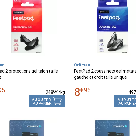
an
Orliman
d 2 protections gel talon taille
FeetPad 2 coussinets gel métat
e
gauche et droit taille unique
8
95
€
95
€
61
248
/kg
49
AJOUTER
AJOUTE
AU PANIER
AU PANIE