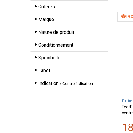
Critères
POS
Marque
Nature de produit
Conditionnement
Spécificité
Label
Indication
/ Contre-indication
Orlim
FeetPa
centra
1