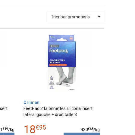
Trier par promotions
Orliman
nsert
FeetPad 2 talonnettes silicone insert
latéral gauche + droit taille 3
18
€
95
€
19
€
68
51
/kg
430
/kg