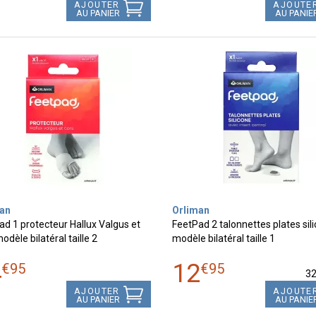
AJOUTER
AJOUTE
AU PANIER
AU PANIE
an
Orliman
d 1 protecteur Hallux Valgus et
FeetPad 2 talonnettes plates sil
odèle bilatéral taille 2
modèle bilatéral taille 1
4
12
€
95
€
95
3
AJOUTER
AJOUTE
AU PANIER
AU PANIE