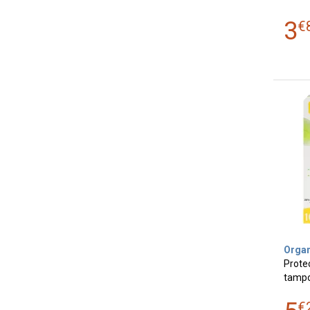
3
€
Orga
Prote
tampo
€