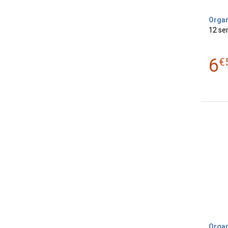
Orga
12 ser
6
€
Orga