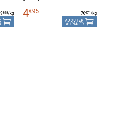
4
€
95
€
58
€
71
49
/kg
70
/kg
R
AJOUTER
R
AU PANIER