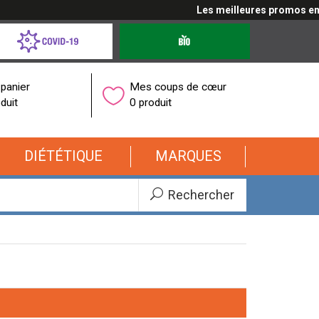
Les meilleures promos en cliqu
d-
Produits
bio
onavirus
panier
Mes coups de cœur
duit
0 produit
DIÉTÉTIQUE
MARQUES
Rechercher