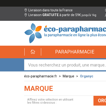
Livraison dans toute la France
Livraison
GRATUITE
à partir de 59€
jusqu’à 1kg
éco-
PARAPHARMACIE
parapharmacie.fr
éco-
parapharmacie.fr
éco-parapharmacie.fr
Marque
Organyc
MARQUE
Affinez votre sélection en utilisant
OR
les filtres ci-dessous :