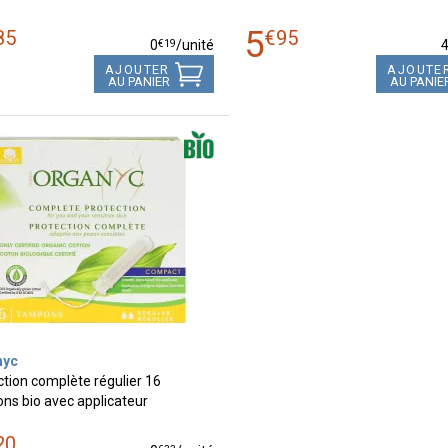
5
85
€
95
€
19
0
/unité
AJOUTER
AJOUTE
AU PANIER
AU PANIE
nyc
ction complète régulier 16
ns bio avec applicateur
20