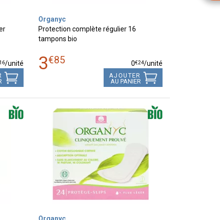
Organyc
er
Protection complète régulier 16
tampons bio
3
€
85
16
€
24
/unité
0
/unité
R
AJOUTER
R
AU PANIER
Organyc