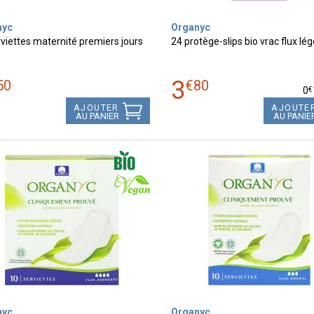
nyc
Organyc
viettes maternité premiers jours
24 protège-slips bio vrac flux lég
3
50
€
80
€
0
AJOUTER
AJOUTE
AU PANIER
AU PANIE
nyc
Organyc