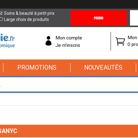
Promotions
Covi
Soins & beauté à petit prix
&
19
Large choix de produits
Offres
Cor
Mon 
Mon compte
0 pro
Je m’inscris
PROMOTIONS
NOUVEAUTÉS
GANYC