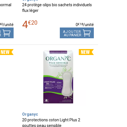
 normal
24 protège-slips bio sachets individuels
flux léger
4
€
20
40
€
18
/unité
0
/unité
R
AJOUTER
R
AU PANIER
Organyc
20 protections coton Light Plus 2
gouttes peau sensible