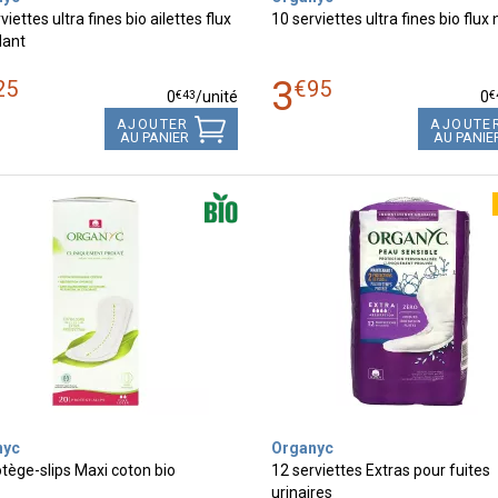
viettes ultra fines bio ailettes flux
10 serviettes ultra fines bio flux
ant
3
25
€
95
€
43
€
0
/unité
0
AJOUTER
AJOUTE
AU PANIER
AU PANIE
nyc
Organyc
tège-slips Maxi coton bio
12 serviettes Extras pour fuites
urinaires