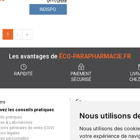
€
33
0
/unité
INDISPO.
1
›
»
Les avantages de
ÉCO-PARAPHARMACIE.FR
RAPIDITÉ
PAIEMENT
LIVR
SÉCURISÉ
CHEZ
€
ers
Paiement
vez les conseils pratiques
éco-parapharmacie.fr offre un
Nous utilisons d
ils pratiques
paiement entièrement sécurisé
es & Laboratoires
que soit le mode de règlement
tions générales de vente (CGV)
Nous utilisons des cookie
Paiement sécurisé et simple
ons légales
votre expérience de navig
es personnelles