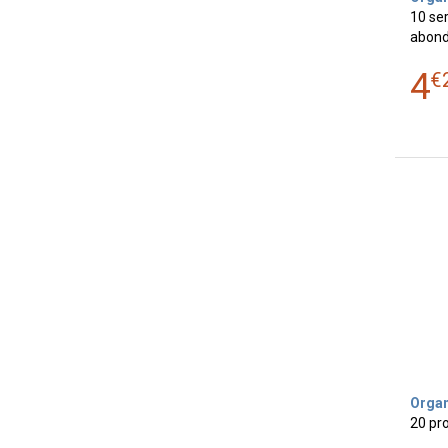
10 ser
abond
4
€
Orga
20 pro