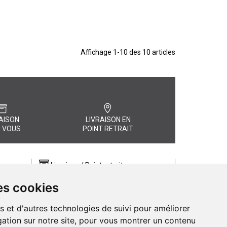
Affichage 1-10 des 10 articles
AISON
LIVRAISON EN
 VOUS
POINT RETRAIT
Livraison / Point retrait
Commandez en ligne et recevez votre
es cookies
commande rapidement chez vous ou
, quel
en point retrait
s et d'autres technologies de suivi pour améliorer
Livraison chez vous ou en points relais
ation sur notre site, pour vous montrer un contenu