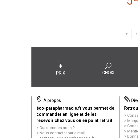
5
«
‹
€
CHOIX
PRIX
À propos
Div
éco-parapharmacie.fr vous permet de
Retrou
commander en ligne et de les
Conse
recevoir chez vous ou en point retrait.
Marqu
Condi
Qui sommes nous ?
Menti
Nous contacter par e-mail
Donné