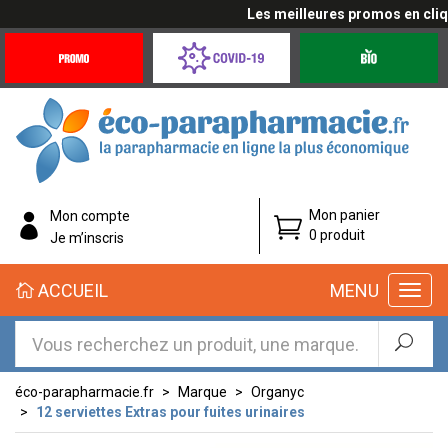
Les meilleures promos en cliqua
Promotions
Covid-
Produits
&
19
bio
Offres
Coronavirus
éco-
Mon panier
Mon compte
parapharmacie.fr
0 produit
Je m’inscris
éco-
ACCUEIL
MENU
parapharmacie.fr
éco-parapharmacie.fr
Marque
Organyc
12 serviettes Extras pour fuites urinaires