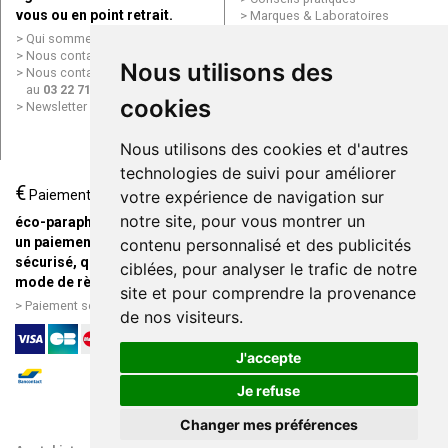
vous ou en point retrait.
Marques & Laboratoires
Conditions générales de vente
Qui sommes nous ?
(CGV)
Nous contacter par e-mail
Nous utilisons des
Mentions légales
Nous contacter par téléphone
Données personnelles
au
03 22 71 64 10
Cookies
cookies
Newsletter
Mes préférences Cookies
Grande Pharmacie d’Amiens en
Nous utilisons des cookies et d'autres
ligne
technologies de suivi pour améliorer
€
Livraison / Point retrait
Paiement
votre expérience de navigation sur
Commandez en ligne et
notre site, pour vous montrer un
éco-parapharmacie.fr offre
recevez votre commande
un paiement entièrement
contenu personnalisé et des publicités
rapidement chez vous ou en
sécurisé, quel que soit le
ciblées, pour analyser le trafic de notre
point retrait
mode de règlement
site et pour comprendre la provenance
Livraison chez vous ou en
Paiement sécurisé et simple
de nos visiteurs.
points relais
J'accepte
Je refuse
Changer mes préférences