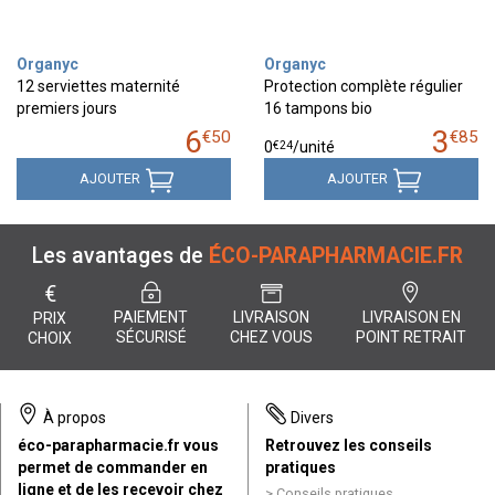
Organyc
Organyc
12 serviettes maternité
Protection complète régulier
premiers jours
16 tampons bio
6
3
€
50
€
85
€
24
0
/unité
AJOUTER
AJOUTER
Les avantages de
ÉCO-PARAPHARMACIE.FR
€
PAIEMENT
LIVRAISON
LIVRAISON EN
PRIX
SÉCURISÉ
CHEZ VOUS
POINT RETRAIT
CHOIX
À propos
Divers
éco-parapharmacie.fr vous
Retrouvez les conseils
permet de commander en
pratiques
ligne et de les recevoir chez
Conseils pratiques