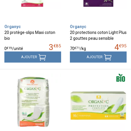
Organyc
Organyc
20 protège-slips Maxi coton
20 protections coton Light Plus
bio
2 gouttes peau sensible
3
4
€
85
€
95
€
19
€
71
0
/unité
70
/kg
AJOUTER
AJOUTER