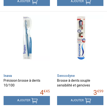
AJOUTER
AJOUTER
Inava
Sensodyne
Précision brosse à dents
Brosse à dents souple
10/100
sensibilité et gencives
4
3
€
45
€
99
AJOUTER
AJOUTER