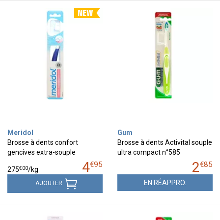
Meridol
Gum
Brosse à dents confort
Brosse à dents Activital souple
gencives extra-souple
ultra compact n°585
4
2
€
95
€
85
€
00
275
/kg
EN RÉAPPRO.
AJOUTER