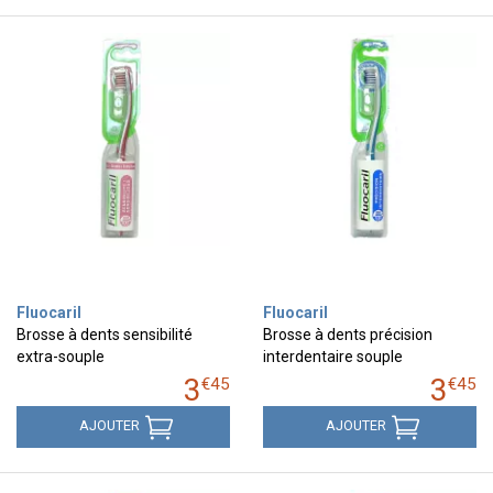
Fluocaril
Fluocaril
Brosse à dents sensibilité
Brosse à dents précision
extra-souple
interdentaire souple
3
3
€
45
€
45
AJOUTER
AJOUTER