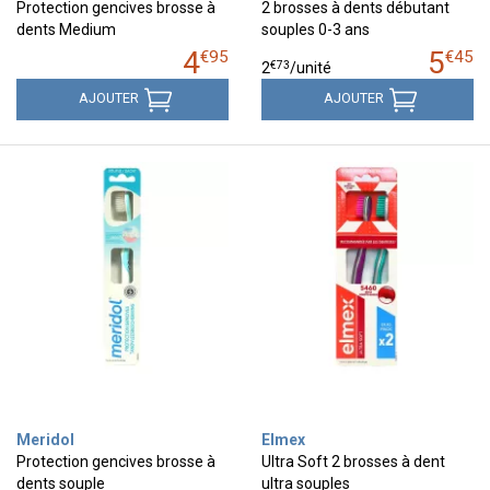
Protection gencives brosse à
2 brosses à dents débutant
dents Medium
souples 0-3 ans
4
5
€
95
€
45
€
73
2
/unité
AJOUTER
AJOUTER
Meridol
Elmex
Protection gencives brosse à
Ultra Soft 2 brosses à dent
dents souple
ultra souples