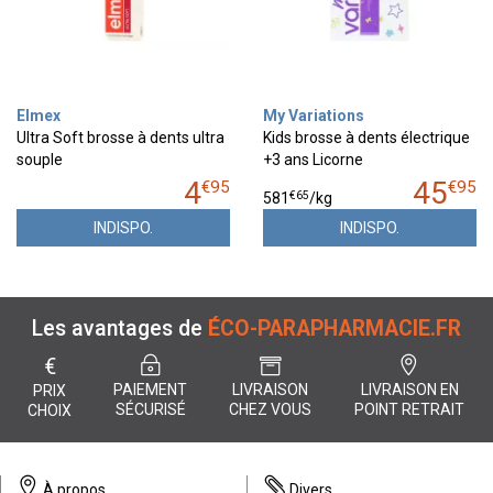
Elmex
My Variations
Ultra Soft brosse à dents ultra
Kids brosse à dents électrique
souple
+3 ans Licorne
4
45
€
95
€
95
€
65
581
/kg
INDISPO.
INDISPO.
Les avantages de
ÉCO-PARAPHARMACIE.FR
€
PAIEMENT
LIVRAISON
LIVRAISON EN
PRIX
SÉCURISÉ
CHEZ VOUS
POINT RETRAIT
CHOIX
À propos
Divers