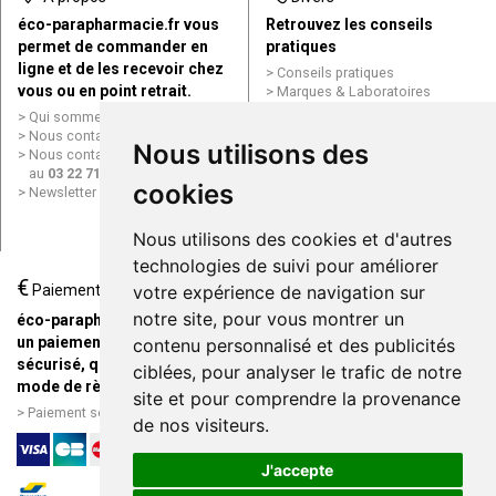
éco-parapharmacie.fr vous
Retrouvez les conseils
permet de commander en
pratiques
ligne et de les recevoir chez
Conseils pratiques
vous ou en point retrait.
Marques & Laboratoires
Conditions générales de vente
Qui sommes nous ?
(CGV)
Nous contacter par e-mail
Nous utilisons des
Mentions légales
Nous contacter par téléphone
Données personnelles
au
03 22 71 64 10
Cookies
cookies
Newsletter
Mes préférences Cookies
Grande Pharmacie d’Amiens en
Nous utilisons des cookies et d'autres
ligne
technologies de suivi pour améliorer
€
Livraison / Point retrait
Paiement
votre expérience de navigation sur
Commandez en ligne et
notre site, pour vous montrer un
éco-parapharmacie.fr offre
recevez votre commande
un paiement entièrement
contenu personnalisé et des publicités
rapidement chez vous ou en
sécurisé, quel que soit le
ciblées, pour analyser le trafic de notre
point retrait
mode de règlement
site et pour comprendre la provenance
Livraison chez vous ou en
Paiement sécurisé et simple
de nos visiteurs.
points relais
J'accepte