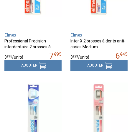
Elmex
Elmex
Professional Precision
Inter X 2 brosses à dents anti-
interdentaire 2 brosses à…
caries Medium
7
6
€
95
€
45
€
98
€
23
3
/unité
3
/unité
AJOUTER
AJOUTER