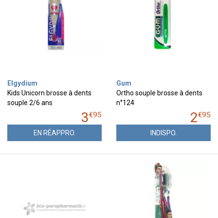
Elgydium
Gum
Kids Unicorn brosse à dents
Ortho souple brosse à dents
souple 2/6 ans
n°124
3
2
€
95
€
95
EN RÉAPPRO.
INDISPO.