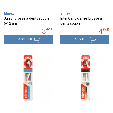
Elmex
Elmex
Junior brosse à dents souple
InterX anti-caries brosse à
6-12 ans
dents souple
3
4
€
95
€
45
AJOUTER
AJOUTER