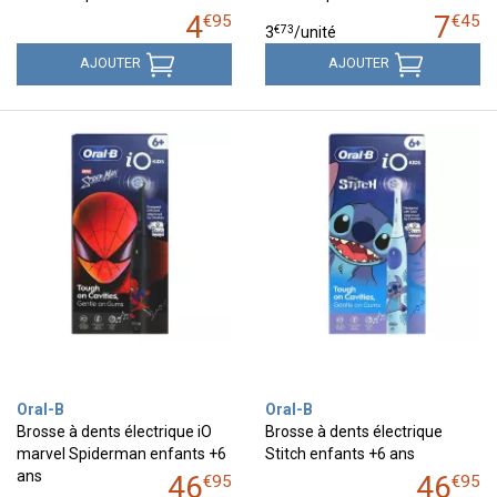
4
7
€
95
€
45
€
73
3
/unité
AJOUTER
AJOUTER
Oral-B
Oral-B
Brosse à dents électrique iO
Brosse à dents électrique
marvel Spiderman enfants +6
Stitch enfants +6 ans
ans
46
46
€
95
€
95