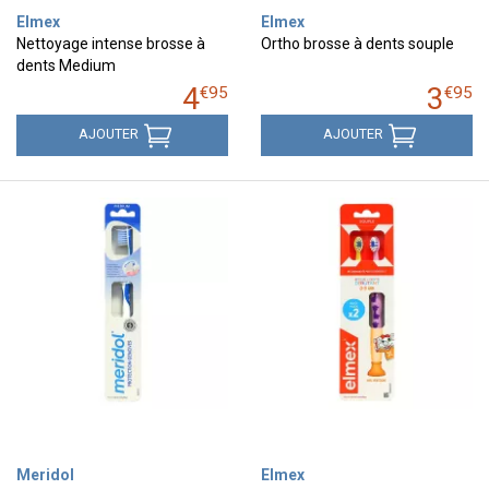
Elmex
Elmex
Nettoyage intense brosse à
Ortho brosse à dents souple
dents Medium
4
3
€
95
€
95
AJOUTER
AJOUTER
Meridol
Elmex