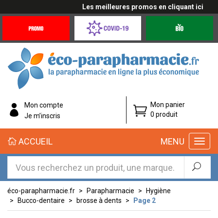
Les meilleures promos en cliquant ici
Promotions
Covid-
Produits
&
19
bio
Offres
Coronavirus
éco-
Mon panier
Mon compte
parapharmacie.fr
0 produit
Je m’inscris
éco-
ACCUEIL
MENU
parapharmacie.fr
éco-parapharmacie.fr
Parapharmacie
Hygiène
Bucco-dentaire
brosse à dents
Page 2