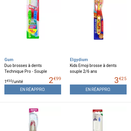
Gum
Elgydium
Duo brosses à dents
Kids Emoji brosse à dents
Technique Pro - Souple
souple 2/6 ans
2
3
€
99
€
25
€
50
1
/unité
EN RÉAPPRO.
EN RÉAPPRO.