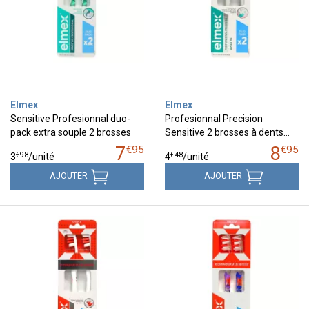
Elmex
Elmex
Sensitive Profesionnal duo-
Profesionnal Precision
pack extra souple 2 brosses
Sensitive 2 brosses à dents…
7
8
€
95
€
95
€
98
€
48
3
/unité
4
/unité
AJOUTER
AJOUTER