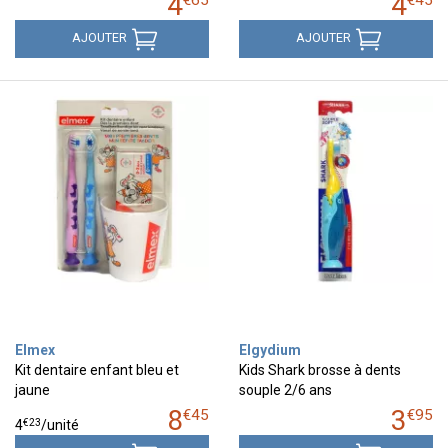
4
4
€
65
€
45
AJOUTER
AJOUTER
Elmex
Elgydium
Kit dentaire enfant bleu et
Kids Shark brosse à dents
jaune
souple 2/6 ans
8
3
€
45
€
95
€
23
4
/unité