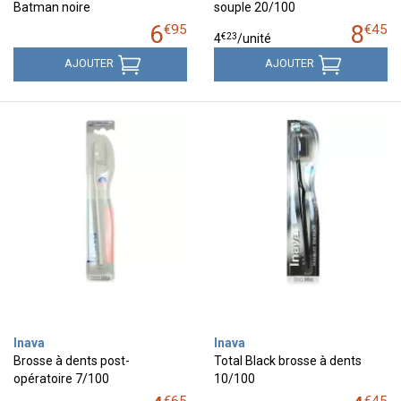
Batman noire
souple 20/100
6
8
€
95
€
45
€
23
4
/unité
AJOUTER
AJOUTER
Inava
Inava
Brosse à dents post-
Total Black brosse à dents
opératoire 7/100
10/100