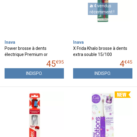
4 vendus
récemment !
Inava
Inava
Power brosse à dents
X Frida Khalo brosse à dents
électrique Premium or
extra souble 15/100
45
4
€
95
€
45
INDISPO.
INDISPO.