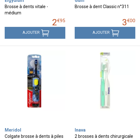
Elgydium
Gum
Brosse à dents vitale -
Brosse à dent Classic n°311
médium
2
3
€
95
€
00
AJOUTER
AJOUTER
Meridol
Inava
Colgate brosse à dents à piles
2 brosses à dents chirurgicale