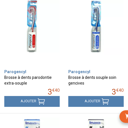
Parogencyl
Parogencyl
Brosse à dents parodontie
Brosse à dents souple soin
extra-souple
gencives
3
3
€
40
€
40
AJOUTER
AJOUTER