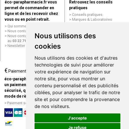
éco-parapharmacie.fr vous
Retrouvez les conseils
permet de commander en
pratiques
ligne et de les recevoir chez
Conseils pratiques
vous ou en point retrait.
Marques & Laboratoires
Conditions générales de vente
Qui sommes nous ?
(CGV)
Nous contacter par e-mail
Nous utilisons des
Mentions légales
Nous contacter par téléphone
Données personnelles
au
03 22 71 64 10
Cookies
cookies
Newsletter
Mes préférences Cookies
Grande Pharmacie d’Amiens en
Nous utilisons des cookies et d'autres
ligne
technologies de suivi pour améliorer
€
Livraison / Point retrait
Paiement
votre expérience de navigation sur
Commandez en ligne et
notre site, pour vous montrer un
éco-parapharmacie.fr offre
recevez votre commande
un paiement entièrement
contenu personnalisé et des publicités
rapidement chez vous ou en
sécurisé, quel que soit le
ciblées, pour analyser le trafic de notre
point retrait
mode de règlement
site et pour comprendre la provenance
Livraison chez vous ou en
Paiement sécurisé et simple
de nos visiteurs.
points relais
J'accepte
Je refuse