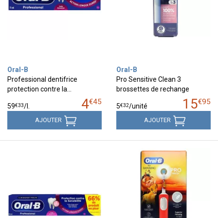
Oral-B
Oral-B
Professional dentifrice
Pro Sensitive Clean 3
protection contre la…
brossettes de rechange
4
15
€
45
€
95
€
33
€
32
59
/
l.
5
/unité
AJOUTER
AJOUTER