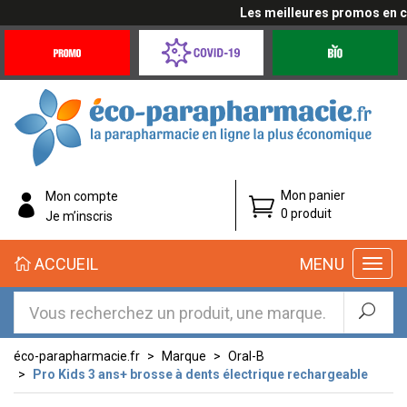
Les meilleures promos en cliq
Promotions
Covid-
Produits
&
19
bio
Offres
Coronavirus
éco-
Mon panier
Mon compte
parapharmacie.fr
0 produit
Je m’inscris
éco-
ACCUEIL
MENU
parapharmacie.fr
éco-parapharmacie.fr
Marque
Oral-B
Pro Kids 3 ans+ brosse à dents électrique rechargeable