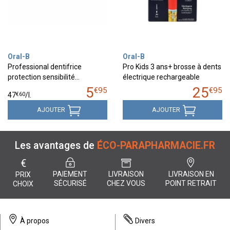
Oral-B
Oral-B
Professional dentifrice
Pro Kids 3 ans+ brosse à dents
protection sensibilité…
électrique rechargeable
5
25
€
95
€
95
€
60
47
/
l.
AJOUTER
AJOUTER
Les avantages de
ÉCO-PARAPHARMACIE.FR
€
PAIEMENT
LIVRAISON
LIVRAISON EN
PRIX
SÉCURISÉ
CHEZ VOUS
POINT RETRAIT
CHOIX
À propos
Divers