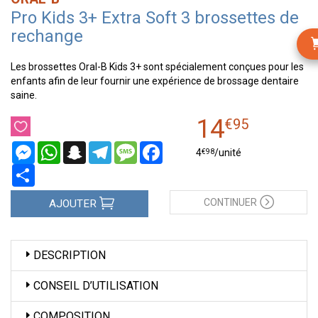
Pro Kids 3+ Extra Soft 3 brossettes de
rechange
Les brossettes Oral-B Kids 3+ sont spécialement conçues pour les
enfants afin de leur fournir une expérience de brossage dentaire
saine.
14
€
95
Messenger
WhatsApp
Snapchat
Telegram
Message
Facebook
€
98
4
/unité
Partager
CONTINUER
AJOUTER
DESCRIPTION
CONSEIL D’UTILISATION
COMPOSITION