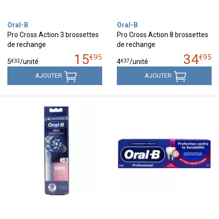
Oral-B
Oral-B
Pro Cross Action 3 brossettes
Pro Cross Action 8 brossettes
de rechange
de rechange
15
34
€
95
€
95
€
32
€
37
5
/unité
4
/unité
AJOUTER
AJOUTER