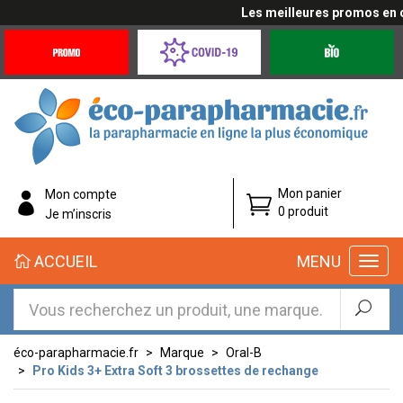
Les meilleures promos en cli
Promotions
Covid-
Produits
&
19
bio
Offres
Coronavirus
éco-
Mon panier
Mon compte
parapharmacie.fr
0 produit
Je m’inscris
éco-
ACCUEIL
MENU
parapharmacie.fr
éco-parapharmacie.fr
Marque
Oral-B
Pro Kids 3+ Extra Soft 3 brossettes de rechange