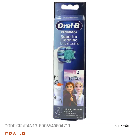
CODE CIP/EAN13:
8006540804711
3 unités
ORAL-B