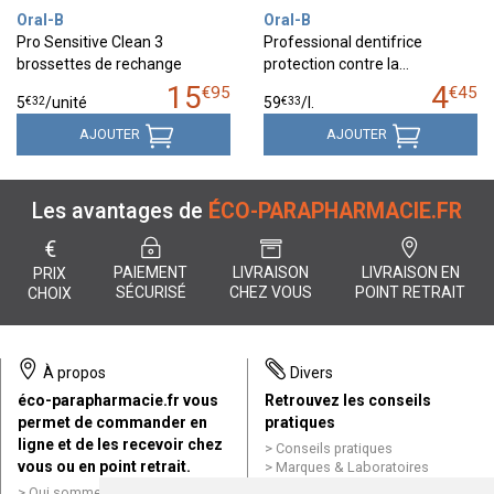
Oral-B
Oral-B
Pro Sensitive Clean 3
Professional dentifrice
brossettes de rechange
protection contre la…
15
4
€
95
€
45
€
32
€
33
5
/unité
59
/
l.
AJOUTER
AJOUTER
Les avantages de
ÉCO-PARAPHARMACIE.FR
€
PAIEMENT
LIVRAISON
LIVRAISON EN
PRIX
SÉCURISÉ
CHEZ VOUS
POINT RETRAIT
CHOIX
À propos
Divers
éco-parapharmacie.fr vous
Retrouvez les conseils
permet de commander en
pratiques
ligne et de les recevoir chez
Conseils pratiques
vous ou en point retrait.
Marques & Laboratoires
Conditions générales de vente
Qui sommes nous ?