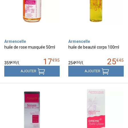
Armencelle
Armencelle
huile de rose musquée 50ml
huile de beauté corps 100ml
17
25
€
95
€
45
€
00
€
50
359
/
l.
254
/
l.
AJOUTER
AJOUTER