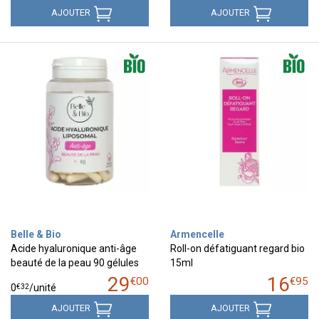
AJOUTER
AJOUTER
Belle & Bio
Armencelle
Acide hyaluronique anti-âge
Roll-on défatiguant regard bio
beauté de la peau 90 gélules
15ml
29
16
€
00
€
95
€
32
0
/unité
AJOUTER
AJOUTER