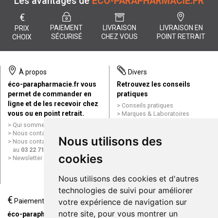
Les avantages de
ÉCO-PARAPHARMACIE.FR
€
PAIEMENT
LIVRAISON
LIVRAISON EN
PRIX
SÉCURISÉ
CHEZ VOUS
POINT RETRAIT
CHOIX
À propos
Divers
éco-parapharmacie.fr vous
Retrouvez les conseils
permet de commander en
pratiques
ligne et de les recevoir chez
Conseils pratiques
vous ou en point retrait.
Marques & Laboratoires
Conditions générales de vente
Qui sommes nous ?
(CGV)
Nous contacter par e-mail
Nous utilisons des
Mentions légales
Nous contacter par téléphone
Données personnelles
au
03 22 71 64 10
Cookies
cookies
Newsletter
Mes préférences Cookies
Grande Pharmacie d’Amiens en
Nous utilisons des cookies et d'autres
ligne
technologies de suivi pour améliorer
€
Livraison / Point retrait
votre expérience de navigation sur
Paiement
Commandez en ligne et
notre site, pour vous montrer un
éco-parapharmacie.fr offre