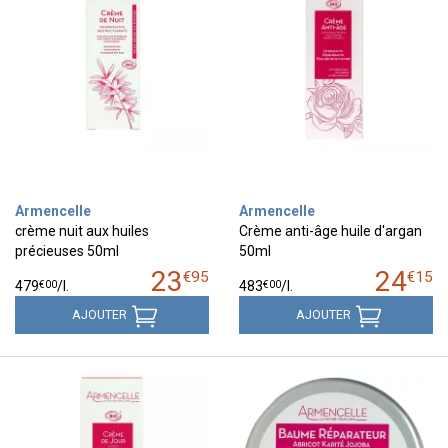
Armencelle
Armencelle
crème nuit aux huiles
Crème anti-âge huile d'argan
précieuses 50ml
50ml
23
24
€
95
€
15
€
00
€
00
479
/
l.
483
/
l.
AJOUTER
AJOUTER