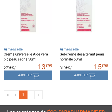
Armencelle
Armencelle
Creme universelle Aloe vera
Gel-creme désaltérant peau
bio peau sèche 50ml
normale 50ml
13
15
€
99
€
95
€
80
€
00
279
/
l.
319
/
l.
AJOUTER
AJOUTER
«
‹
1
›
»