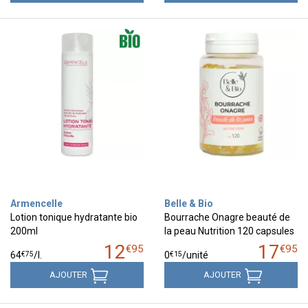
Armencelle
Belle & Bio
Lotion tonique hydratante bio
Bourrache Onagre beauté de
200ml
la peau Nutrition 120 capsules
12
17
€
95
€
95
€
75
€
15
64
/
l.
0
/unité
AJOUTER
AJOUTER