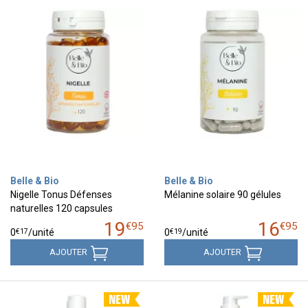
Belle & Bio
Belle & Bio
Nigelle Tonus Défenses
Mélanine solaire 90 gélules
naturelles 120 capsules
19
16
€
95
€
95
€
17
€
19
0
/unité
0
/unité
AJOUTER
AJOUTER