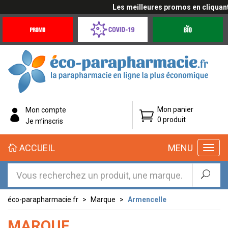
Les meilleures promos en cliquant ici
Promotions
Covid-
Produits
&
19
bio
Offres
Coronavirus
éco-
Mon panier
Mon compte
parapharmacie.fr
0 produit
Je m’inscris
éco-
ACCUEIL
MENU
parapharmacie.fr
éco-parapharmacie.fr
Marque
Armencelle
MARQUE