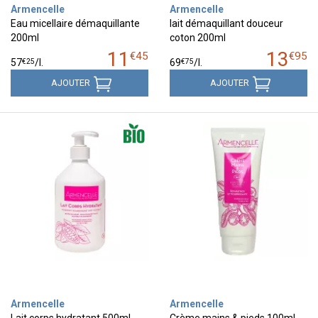
Armencelle
Armencelle
Eau micellaire démaquillante
lait démaquillant douceur
200ml
coton 200ml
11
13
€
45
€
95
€
25
€
75
57
/
l.
69
/
l.
AJOUTER
AJOUTER
Armencelle
Armencelle