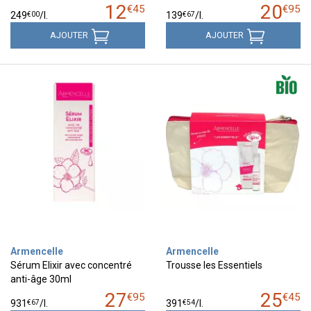
12
20
€
45
€
95
€
00
€
67
249
/
l.
139
/
l.
AJOUTER
AJOUTER
Armencelle
Armencelle
Sérum Elixir avec concentré
Trousse les Essentiels
anti-âge 30ml
27
25
€
95
€
45
€
67
€
54
931
/
l.
391
/
l.