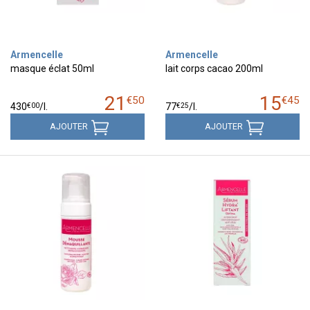
Armencelle
Armencelle
masque éclat 50ml
lait corps cacao 200ml
21
15
€
50
€
45
€
00
€
25
430
/
l.
77
/
l.
AJOUTER
AJOUTER