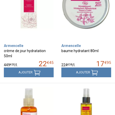
Armencelle
Armencelle
crème de jour hydratation
baume hydratant 80ml
50ml
22
17
€
45
€
95
€
00
€
38
449
/
l.
224
/
l.
AJOUTER
AJOUTER