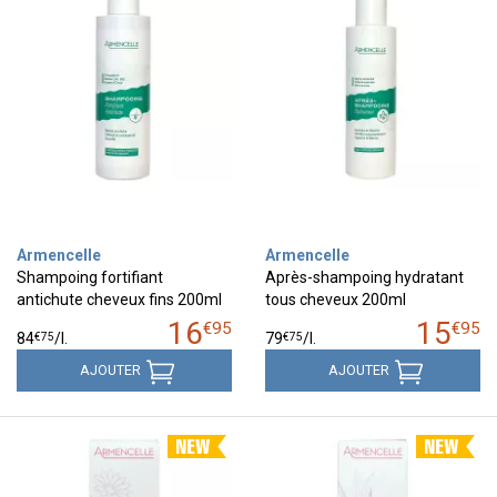
Armencelle
Armencelle
Shampoing fortifiant
Après-shampoing hydratant
antichute cheveux fins 200ml
tous cheveux 200ml
16
15
€
95
€
95
€
75
€
75
84
/
l.
79
/
l.
AJOUTER
AJOUTER