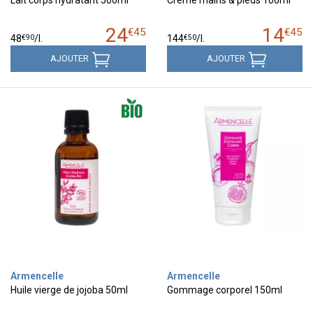
Lait corps hydratant 500ml
Crème mains & pieds 100ml
24
14
€
45
€
45
€
90
€
50
48
/
l.
144
/
l.
AJOUTER
AJOUTER
Armencelle
Armencelle
Huile vierge de jojoba 50ml
Gommage corporel 150ml