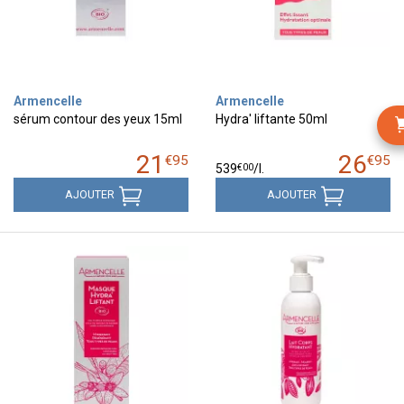
Armencelle
Armencelle
sérum contour des yeux 15ml
Hydra' liftante 50ml
21
26
€
95
€
95
€
00
539
/
l.
AJOUTER
AJOUTER