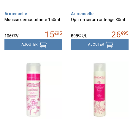
Armencelle
Armencelle
Mousse démaquillante 150ml
Optima sérum anti-âge 30ml
15
26
€
95
€
95
€
33
€
33
106
/
l.
898
/
l.
AJOUTER
AJOUTER