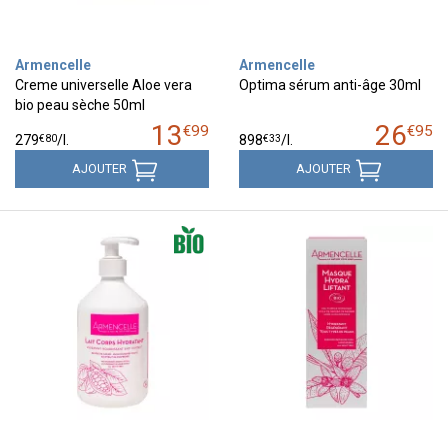
Armencelle
Armencelle
Creme universelle Aloe vera
Optima sérum anti-âge 30ml
bio peau sèche 50ml
13
26
€
99
€
95
€
80
€
33
279
/
l.
898
/
l.
AJOUTER
AJOUTER