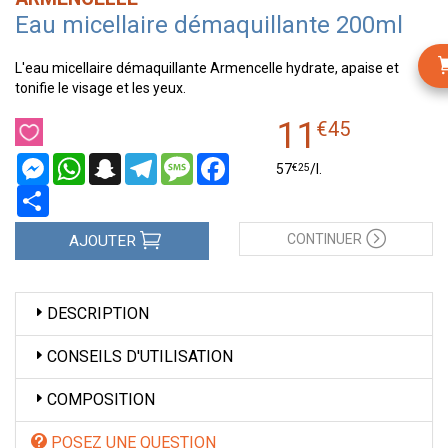
Eau micellaire démaquillante 200ml
L'eau micellaire démaquillante Armencelle hydrate, apaise et
tonifie le visage et les yeux.
11
€
45
Messenger
WhatsApp
Snapchat
Telegram
Message
Facebook
€
25
57
/
l.
Partager
CONTINUER
AJOUTER
DESCRIPTION
CONSEILS D'UTILISATION
COMPOSITION
POSEZ UNE QUESTION