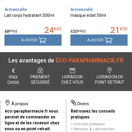
Armencelle
Armencelle
Lait corps hydratant 500ml
masque éclat 50ml
24
21
€
45
€
50
€
90
€
00
48
/
l.
430
/
l.
AJOUTER
AJOUTER
Les avantages de
ÉCO-PARAPHARMACIE.FR
€
PAIEMENT
LIVRAISON
LIVRAISON EN
PRIX
SÉCURISÉ
CHEZ VOUS
POINT RETRAIT
CHOIX
À propos
Divers
éco-parapharmacie.fr vous
Retrouvez les conseils
permet de commander en
pratiques
ligne et de les recevoir chez
Conseils pratiques
vous ou en point retrait.
Marques & Laboratoires