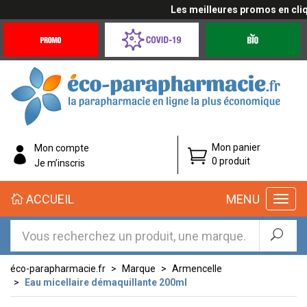
Les meilleures promos en cliqua
Promotions
Covid-
Produits
&
19
bio
Offres
Coronavirus
éco-
Mon panier
Mon compte
parapharmacie.fr
0 produit
Je m’inscris
éco-
ACCUEIL
MENU
parapharmacie.fr
éco-parapharmacie.fr
Marque
Armencelle
Eau micellaire démaquillante 200ml