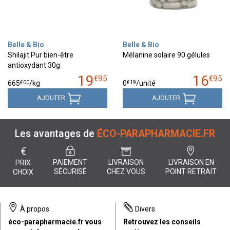
Belle & Bio
Belle & Bio
Shilajit Pur bien-être
Mélanine solaire 90 gélules
antioxydant 30g
19
16
€
95
€
95
€
00
€
19
665
/kg
0
/unité
AJOUTER
AJOUTER
Les avantages de
ÉCO-PARAPHARMACIE.FR
€
PAIEMENT
LIVRAISON
LIVRAISON EN
PRIX
SÉCURISÉ
CHEZ VOUS
POINT RETRAIT
CHOIX
À propos
Divers
éco-parapharmacie.fr vous
Retrouvez les conseils