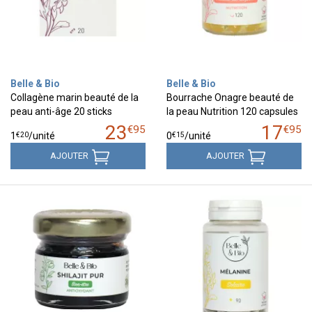
Belle & Bio
Belle & Bio
Collagène marin beauté de la
Bourrache Onagre beauté de
peau anti-âge 20 sticks
la peau Nutrition 120 capsules
23
17
€
95
€
95
€
20
€
15
1
/unité
0
/unité
AJOUTER
AJOUTER