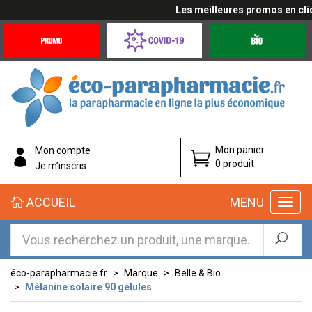
Les meilleures promos en cliqu
Promotions
Covid-
Produits
&
19
bio
Offres
Coronavirus
éco-
Mon panier
Mon compte
parapharmacie.fr
0 produit
Je m’inscris
éco-
ACCUEIL
MENU
parapharmacie.fr
éco-parapharmacie.fr
Marque
Belle & Bio
Mélanine solaire 90 gélules