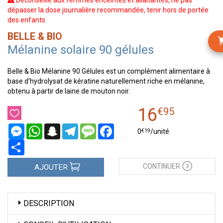
Déconseillé aux femmes enceintes et allaitantes, ne pas
dépasser la dose journalière recommandée, tenir hors de portée
des enfants
BELLE & BIO
Mélanine solaire 90 gélules
Belle & Bio Mélanine 90 Gélules est un complément alimentaire à
base d'hydrolysat de kératine naturellement riche en mélanine,
obtenu à partir de laine de mouton noir.
16
€
95
Messenger
WhatsApp
Snapchat
Telegram
Message
Facebook
€
19
0
/unité
Partager
CONTINUER
AJOUTER
DESCRIPTION