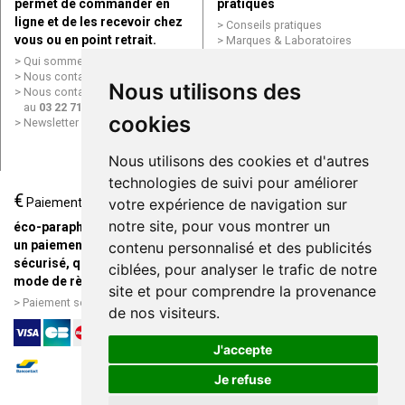
permet de commander en
pratiques
ligne et de les recevoir chez
Conseils pratiques
vous ou en point retrait.
Marques & Laboratoires
Conditions générales de vente
Qui sommes nous ?
(CGV)
Nous contacter par e-mail
Nous utilisons des
Mentions légales
Nous contacter par téléphone
Données personnelles
au
03 22 71 64 10
Cookies
cookies
Newsletter
Mes préférences Cookies
Grande Pharmacie d’Amiens en
Nous utilisons des cookies et d'autres
ligne
technologies de suivi pour améliorer
€
Livraison / Point retrait
Paiement
votre expérience de navigation sur
Commandez en ligne et
notre site, pour vous montrer un
éco-parapharmacie.fr offre
recevez votre commande
un paiement entièrement
contenu personnalisé et des publicités
rapidement chez vous ou en
sécurisé, quel que soit le
ciblées, pour analyser le trafic de notre
point retrait
mode de règlement
site et pour comprendre la provenance
Livraison chez vous ou en
Paiement sécurisé et simple
de nos visiteurs.
points relais
J'accepte
Je refuse