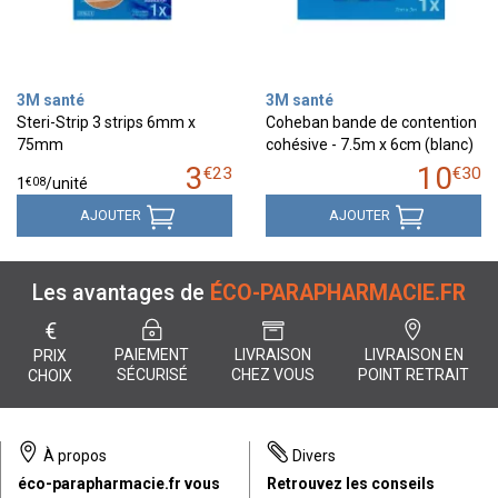
3M santé
3M santé
Steri-Strip 3 strips 6mm x
Coheban bande de contention
75mm
cohésive - 7.5m x 6cm (blanc)
3
10
€
23
€
30
€
08
1
/unité
AJOUTER
AJOUTER
Les avantages de
ÉCO-PARAPHARMACIE.FR
€
PAIEMENT
LIVRAISON
LIVRAISON EN
PRIX
SÉCURISÉ
CHEZ VOUS
POINT RETRAIT
CHOIX
À propos
Divers
éco-parapharmacie.fr vous
Retrouvez les conseils