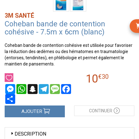
3M SANTÉ
Coheban bande de contention
cohésive - 7.5m x 6cm (blanc)
Coheban bande de contention cohésive est utilisée pour favoriser
la réduction des œdèmes ou des hématomes en traumatologie
(entorses, tendinites), en phlébologie et permet également le
maintien de pansements.
10
€
30
Messenger
WhatsApp
Snapchat
Telegram
Message
Facebook
Partager
CONTINUER
AJOUTER
DESCRIPTION