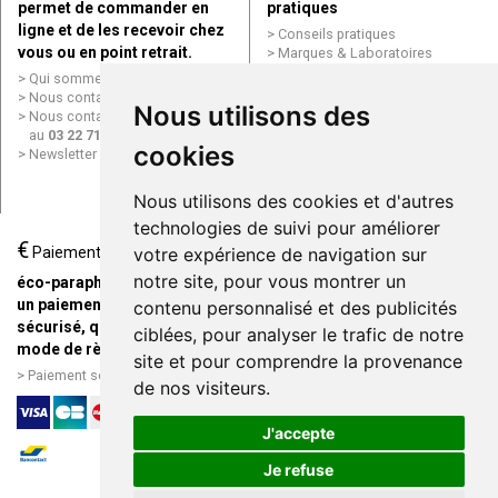
permet de commander en
pratiques
ligne et de les recevoir chez
Conseils pratiques
vous ou en point retrait.
Marques & Laboratoires
Conditions générales de vente
Qui sommes nous ?
(CGV)
Nous contacter par e-mail
Nous utilisons des
Mentions légales
Nous contacter par téléphone
Données personnelles
au
03 22 71 64 10
Cookies
cookies
Newsletter
Mes préférences Cookies
Grande Pharmacie d’Amiens en
Nous utilisons des cookies et d'autres
ligne
technologies de suivi pour améliorer
€
Livraison / Point retrait
Paiement
votre expérience de navigation sur
Commandez en ligne et
notre site, pour vous montrer un
éco-parapharmacie.fr offre
recevez votre commande
un paiement entièrement
contenu personnalisé et des publicités
rapidement chez vous ou en
sécurisé, quel que soit le
ciblées, pour analyser le trafic de notre
point retrait
mode de règlement
site et pour comprendre la provenance
Livraison chez vous ou en
Paiement sécurisé et simple
de nos visiteurs.
points relais
J'accepte
Je refuse