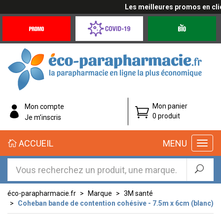
Les meilleures promos en cliqua
Promotions
Covid-
Produits
&
19
bio
Offres
Coronavirus
éco-
Mon panier
Mon compte
parapharmacie.fr
0 produit
Je m’inscris
éco-
ACCUEIL
MENU
parapharmacie.fr
éco-parapharmacie.fr
Marque
3M santé
Coheban bande de contention cohésive - 7.5m x 6cm (blanc)