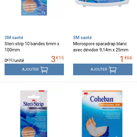
3M santé
3M santé
Steri-strip 10 bandes 6mm x
Microspore sparadrap blanc
100mm
avec dévidoir 9,14m x 25mm
3
1
€
15
€
66
€
32
0
/unité
AJOUTER
AJOUTER