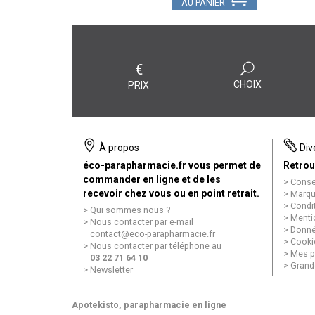
AU PANIER
€
CHOIX
PRIX
À propos
Div
éco-parapharmacie.fr vous permet de
Retrou
commander en ligne et de les
Conse
recevoir chez vous ou en point retrait.
Marqu
Condi
Qui sommes nous ?
Menti
Nous contacter par e-mail
Donné
contact
@
eco-parapharmacie.fr
Cooki
Nous contacter par téléphone au
Mes p
03 22 71 64 10
Grand
Newsletter
Apotekisto
, parapharmacie en ligne