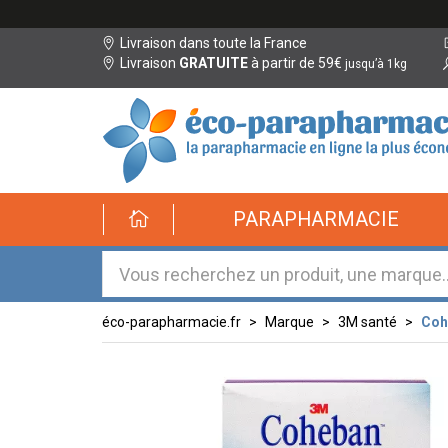
Livraison dans toute la France
Livraison
GRATUITE
à partir de 59€
jusqu’à 1kg
éco-
PARAPHARMACIE
parapharmacie.fr
éco-
parapharmacie.fr
éco-parapharmacie.fr
Marque
3M santé
Coh