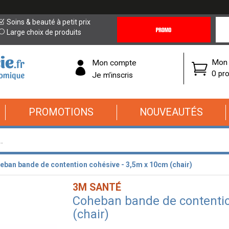
Promotions
Covi
Soins & beauté à petit prix
&
19
Large choix de produits
Offres
Cor
Mon 
Mon compte
0 pro
Je m’inscris
PROMOTIONS
NOUVEAUTÉS
eban bande de contention cohésive - 3,5m x 10cm (chair)
3M SANTÉ
Coheban bande de contentio
(chair)