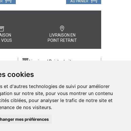
ER
AU PANIER
AISON
LIVRAISON EN
 VOUS
POINT RETRAIT
Livraison / Point retrait
Commandez en ligne et recevez votre
es cookies
commande rapidement chez vous ou
, quel
en point retrait
s et d'autres technologies de suivi pour améliorer
Livraison chez vous ou en points relais
ation sur notre site, pour vous montrer un contenu
ités ciblées, pour analyser le trafic de notre site et
nance de nos visiteurs.
hanger mes préférences
de Pharmacie d’Amiens - 11 rue Jean Catelas - 80000 Amiens