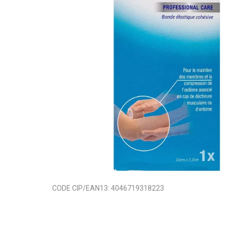
CODE CIP/EAN13:
4046719318223