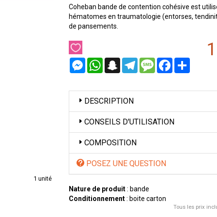
Coheban bande de contention cohésive est utili
hématomes en traumatologie (entorses, tendinit
de pansements.
1
Messenger
WhatsApp
Snapchat
Telegram
Message
Facebook
Partager
DESCRIPTION
CONSEILS D'UTILISATION
COMPOSITION
POSEZ UNE QUESTION
1 unité
Nature de produit
: bande
Conditionnement
: boite carton
Tous les prix incl