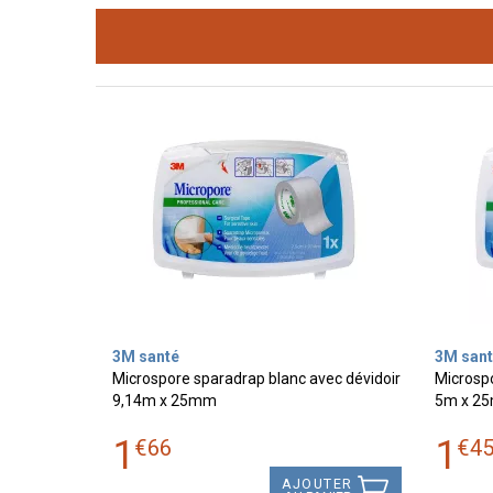
3M santé
3M sant
Microspore sparadrap blanc avec dévidoir
Microspo
9,14m x 25mm
5m x 2
1
1
€
66
€
4
AJOUTER