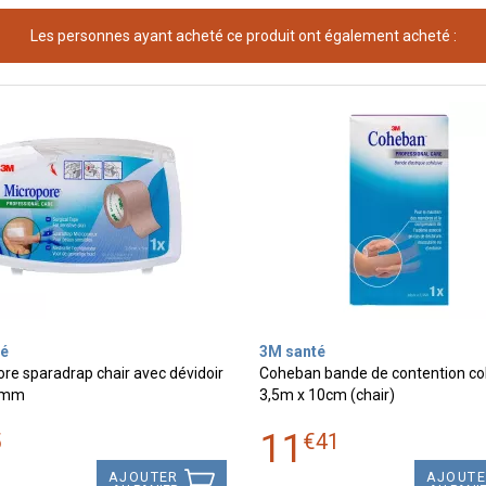
Les personnes ayant acheté ce produit ont également acheté :
é
3M santé
re sparadrap chair avec dévidoir
Coheban bande de contention co
5mm
3,5m x 10cm (chair)
11
5
€
41
AJOUTER
AJOUT