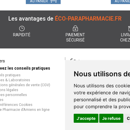
AU PANIER
AU PANI
Les avantages de
ÉCO-PARAPHARMACIE.FR
RAPIDITÉ
PAIEMENT
LIVR
SÉCURISÉ
CHEZ
€
ers
Paiement
vez les conseils pratiques
éco-parapharmacie.fr offre un
Nous utilisons d
ils pratiques
paiement entièrement sécurisé
es & Laboratoires
que soit le mode de règlement
tions générales de vente (CGV)
Nous utilisons des cookie
Paiement sécurisé et simple
ons légales
votre expérience de navig
es personnelles
personnalisé et des public
es
références Cookies
pour comprendre la prove
e Pharmacie d’Amiens en ligne
J'accepte
Je refuse
C
Gran