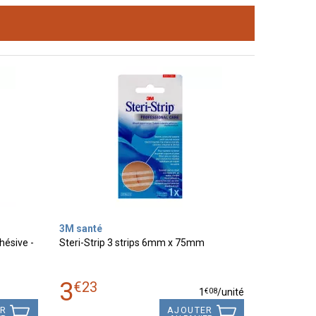
3M santé
hésive -
Steri-Strip 3 strips 6mm x 75mm
3
€
23
€
08
1
/unité
ER
AJOUTER