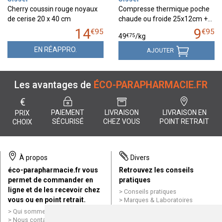
Cherry coussin rouge noyaux
Compresse thermique poche
de cerise 20 x 40 cm
chaude ou froide 25x12cm +…
14
9
€
95
€
95
€
75
49
/kg
EN RÉAPPRO.
AJOUTER
Les avantages de
ÉCO-PARAPHARMACIE.FR
€
PAIEMENT
LIVRAISON
LIVRAISON EN
PRIX
SÉCURISÉ
CHEZ VOUS
POINT RETRAIT
CHOIX
À propos
Divers
éco-parapharmacie.fr vous
Retrouvez les conseils
permet de commander en
pratiques
ligne et de les recevoir chez
Conseils pratiques
vous ou en point retrait.
Marques & Laboratoires
Conditions générales de vente
Qui sommes nous ?
(CGV)
Nous contacter par e-mail