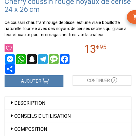
Cherry coussin rouge noyaux de cerise
24 x 26 cm
Ce coussin chauffant rouge de Sissel est une vraie bouillotte
naturelle fourrée avec des noyaux de cerises séchés qui grâce à
leur efficacité pour emmagasiner très vite la chaleur.
13
€
95
Messenger
WhatsApp
Snapchat
Telegram
Message
Facebook
Partager
CONTINUER
AJOUTER
DESCRIPTION
CONSEILS D'UTILISATION
COMPOSITION