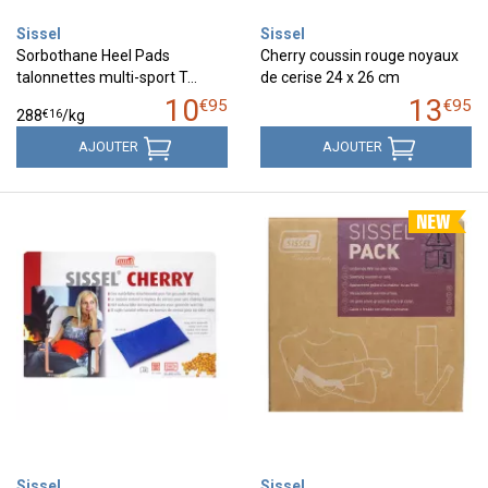
Sissel
Sissel
Sorbothane Heel Pads
Cherry coussin rouge noyaux
talonnettes multi-sport T…
de cerise 24 x 26 cm
10
13
€
95
€
95
€
16
288
/kg
AJOUTER
AJOUTER
Sissel
Sissel