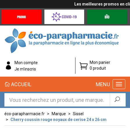
Les meilleures promos en cliqu
Promotions
Covid-
Produits
&
19
bio
Offres
Coronavirus
éco-
Mon panier
Mon compte
parapharmacie.fr
0 produit
Je m’inscris
éco-
ACCUEIL
MENU
parapharmacie.fr
éco-parapharmacie.fr
Marque
Sissel
Cherry coussin rouge noyaux de cerise 24 x 26 cm