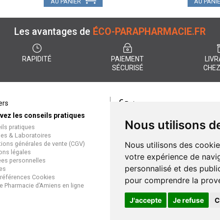
AU PANIER
AU PANI
Les avantages de
ÉCO-PARAPHARMACIE.FR
RAPIDITÉ
PAIEMENT
LIVR
SÉCURISÉ
CHEZ
€
ers
Paiement
vez les conseils pratiques
éco-parapharmacie.fr offre un
Nous utilisons d
ils pratiques
paiement entièrement sécurisé
es & Laboratoires
que soit le mode de règlement
tions générales de vente (CGV)
Nous utilisons des cookie
Paiement sécurisé et simple
ons légales
votre expérience de navig
es personnelles
personnalisé et des public
es
références Cookies
pour comprendre la prove
e Pharmacie d’Amiens en ligne
J'accepte
Je refuse
C
Gran