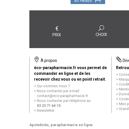
AU PANIER
€
CHOIX
PRIX
À propos
Div
éco-parapharmacie.fr vous permet de
Retrou
commander en ligne et de les
Conse
recevoir chez vous ou en point retrait.
Marqu
Condi
Qui sommes nous ?
Menti
Nous contacter par e-mail
Donné
contact
@
eco-parapharmacie.fr
Cooki
Nous contacter par téléphone au
Mes p
03 22 71 64 10
Grand
Newsletter
Apotekisto
, parapharmacie en ligne