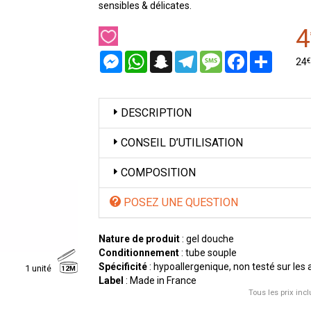
sensibles & délicates.
4
Messenger
WhatsApp
Snapchat
Telegram
Message
Facebook
Partager
€
24
DESCRIPTION
CONSEIL D’UTILISATION
COMPOSITION
POSEZ UNE QUESTION
Nature de produit
: gel douche
Conditionnement
: tube souple
Spécificité
: hypoallergenique, non testé sur le
1 unité
12M
Label
: Made in France
Tous les prix incl