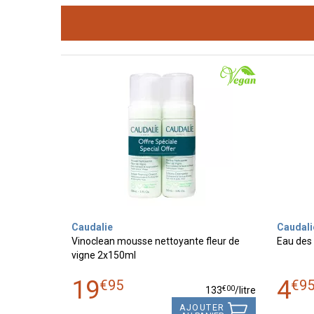
Caudalie
Caudali
Vinoclean mousse nettoyante fleur de
Eau des
vigne 2x150ml
19
4
€
95
€
9
€
00
133
/
litre
AJOUTER