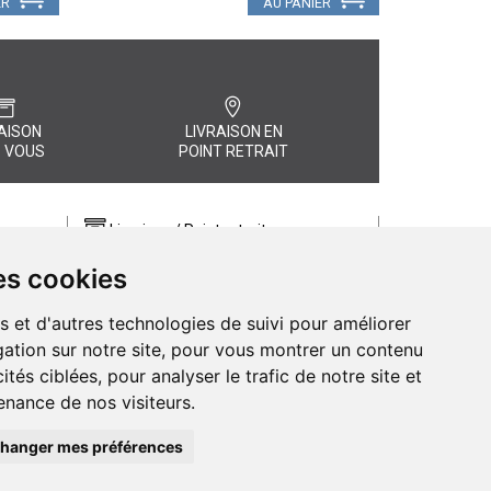
ER
AU PANIER
AISON
LIVRAISON EN
 VOUS
POINT RETRAIT
Livraison / Point retrait
Commandez en ligne et recevez votre
es cookies
commande rapidement chez vous ou
, quel
en point retrait
s et d'autres technologies de suivi pour améliorer
Livraison chez vous ou en points relais
ation sur notre site, pour vous montrer un contenu
ités ciblées, pour analyser le trafic de notre site et
nance de nos visiteurs.
hanger mes préférences
de Pharmacie d’Amiens - 11 rue Jean Catelas - 80000 Amiens