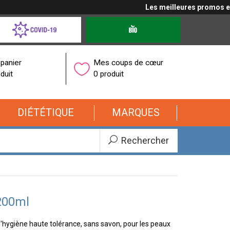
Les meilleures promos en cl
d-
Produits
bio
onavirus
panier
Mes coups de cœur
duit
0 produit
DIÉTÉTIQUE
MARQUES
Rechercher
200ml
'hygiène haute tolérance, sans savon, pour les peaux