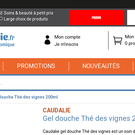
Promotions
Covi
Soins & beauté à petit prix
&
19
Large choix de produits
Offres
Cor
Mon 
Mon compte
0 pro
Je m’inscris
PROMOTIONS
NOUVEAUTÉS
douche Thé des vignes 200ml
CAUDALIE
Gel douche Thé des vignes 
Caudalie gel douche Thé des vignes est un soin d