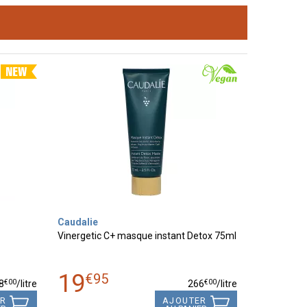
Caudalie
Vinergetic C+ masque instant Detox 75ml
19
€
95
€
00
€
00
8
/
litre
266
/
litre
ER
AJOUTER