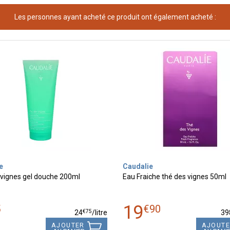
Les personnes ayant acheté ce produit ont également acheté :
e
Caudalie
 vignes gel douche 200ml
Eau Fraiche thé des vignes 50ml
19
5
€
90
€
75
24
/
litre
39
AJOUTER
AJOUT