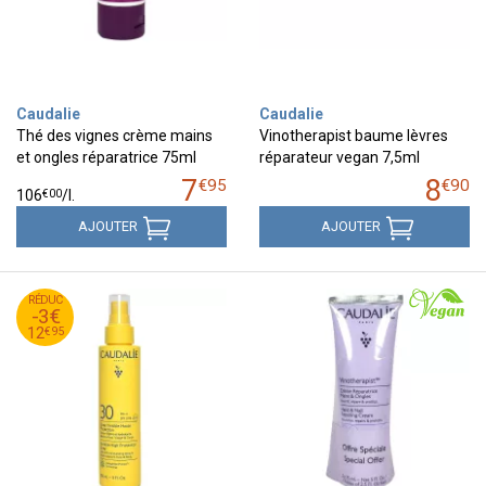
Caudalie
Caudalie
Thé des vignes crème mains
Vinotherapist baume lèvres
et ongles réparatrice 75ml
réparateur vegan 7,5ml
7
8
€
95
€
90
€
00
106
/
l.
AJOUTER
AJOUTER
95
€
RÉDUC
15
-3€
95
€
12
€
95
12