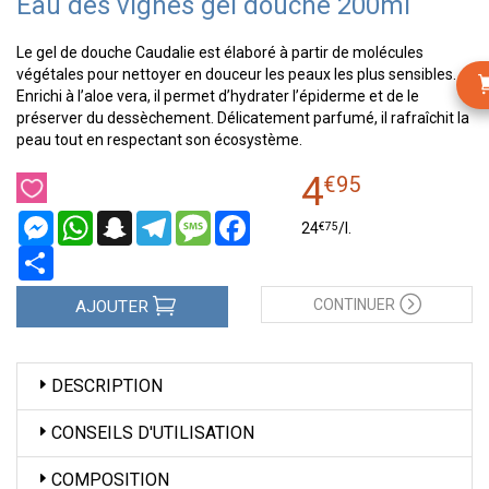
Eau des vignes gel douche 200ml
Le gel de douche Caudalie est élaboré à partir de molécules
végétales pour nettoyer en douceur les peaux les plus sensibles.
Enrichi à l’aloe vera, il permet d’hydrater l’épiderme et de le
préserver du dessèchement. Délicatement parfumé, il rafraîchit la
peau tout en respectant son écosystème.
4
€
95
Messenger
WhatsApp
Snapchat
Telegram
Message
Facebook
€
75
24
/
l.
Partager
CONTINUER
AJOUTER
DESCRIPTION
CONSEILS D'UTILISATION
COMPOSITION