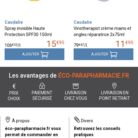
Caudalie
Caudalie
Spray invisible Haute
Vinotherapist crème mains et
Protection SPF30 150ml
ongles réparatrice 2x75ml
15
11
€
95
€
95
€
33
€
67
106
/
l.
79
/
l.
AJOUTER
AJOUTER
Les avantages de
ÉCO-PARAPHARMACIE.FR
€
PAIEMENT
LIVRAISON
LIVRAISON EN
PRIX
SÉCURISÉ
CHEZ VOUS
POINT RETRAIT
CHOIX
À propos
Divers
éco-parapharmacie.fr vous
Retrouvez les conseils
permet de commander en
pratiques