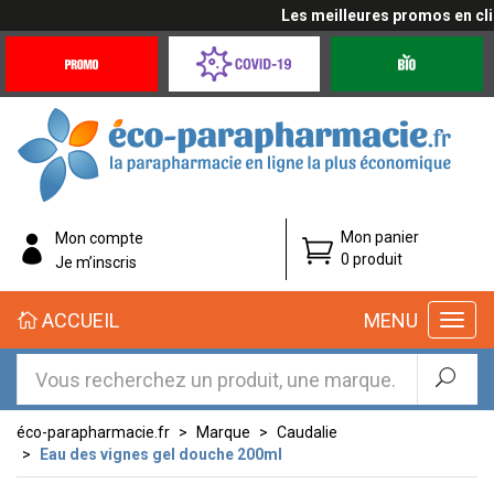
Les meilleures promos en cliqu
Promotions
Covid-
Produits
&
19
bio
Offres
Coronavirus
éco-
Mon panier
Mon compte
parapharmacie.fr
0 produit
Je m’inscris
éco-
ACCUEIL
MENU
parapharmacie.fr
éco-parapharmacie.fr
Marque
Caudalie
Eau des vignes gel douche 200ml