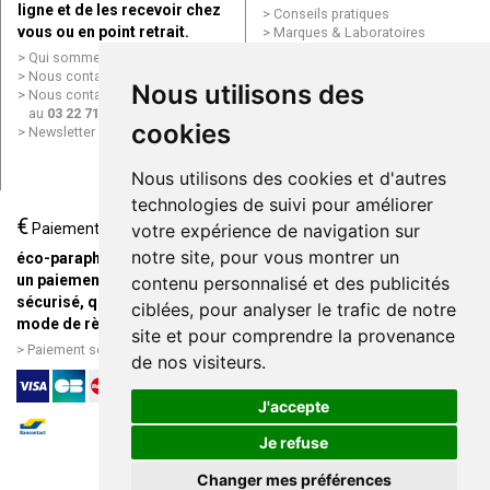
ligne et de les recevoir chez
Conseils pratiques
vous ou en point retrait.
Marques & Laboratoires
Conditions générales de vente
Qui sommes nous ?
(CGV)
Nous contacter par e-mail
Nous utilisons des
Mentions légales
Nous contacter par téléphone
Données personnelles
au
03 22 71 64 10
Cookies
cookies
Newsletter
Mes préférences Cookies
Grande Pharmacie d’Amiens en
Nous utilisons des cookies et d'autres
ligne
technologies de suivi pour améliorer
€
Livraison / Point retrait
Paiement
votre expérience de navigation sur
Commandez en ligne et
notre site, pour vous montrer un
éco-parapharmacie.fr offre
recevez votre commande
un paiement entièrement
contenu personnalisé et des publicités
rapidement chez vous ou en
sécurisé, quel que soit le
ciblées, pour analyser le trafic de notre
point retrait
mode de règlement
site et pour comprendre la provenance
Livraison chez vous ou en
Paiement sécurisé et simple
de nos visiteurs.
points relais
J'accepte
Je refuse
Changer mes préférences