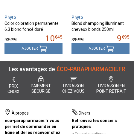
Phyto
Phyto
Color coloration permanente
Blond shampoing illuminant
6.3 blond foncé doré
cheveux blonds 250ml
10
9
€
45
€
95
€
30
€
80
93
/
l.
39
/
l.
AJOUTER
AJOUTER
Les avantages de
ÉCO-PARAPHARMACIE.FR
€
PAIEMENT
LIVRAISON
LIVRAISON EN
PRIX
SÉCURISÉ
CHEZ VOUS
POINT RETRAIT
CHOIX
À propos
Divers
éco-parapharmacie.fr vous
Retrouvez les conseils
permet de commander en
pratiques
ligne et de les recevoir chez
Conseils pratiques