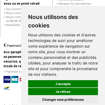
vous ou en point retrait.
Marques & Laboratoires
Conditions générales de vente
Qui sommes nous ?
(CGV)
Nous contacter par e-mail
Nous utilisons des
Mentions légales
Nous contacter par téléphone
Données personnelles
au
03 22 71 64 10
Cookies
cookies
Newsletter
Mes préférences Cookies
Grande Pharmacie d’Amiens en
Nous utilisons des cookies et d'autres
ligne
technologies de suivi pour améliorer
€
Livraison / Point retrait
Paiement
votre expérience de navigation sur
Commandez en ligne et
notre site, pour vous montrer un
éco-parapharmacie.fr offre
recevez votre commande
un paiement entièrement
contenu personnalisé et des publicités
rapidement chez vous ou en
sécurisé, quel que soit le
ciblées, pour analyser le trafic de notre
point retrait
mode de règlement
site et pour comprendre la provenance
Livraison chez vous ou en
Paiement sécurisé et simple
de nos visiteurs.
points relais
J'accepte
Je refuse
Changer mes préférences