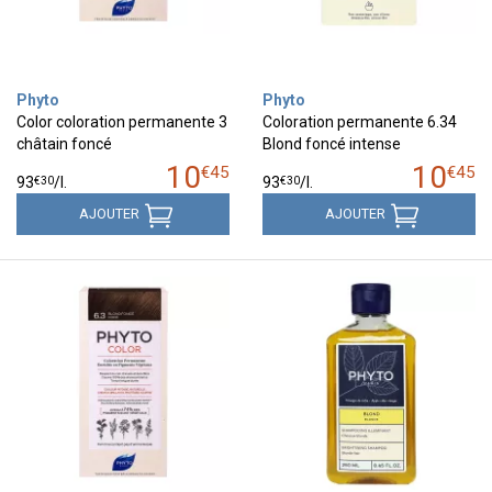
Phyto
Phyto
Color coloration permanente 3
Coloration permanente 6.34
châtain foncé
Blond foncé intense
10
10
€
45
€
45
€
30
€
30
93
/
l.
93
/
l.
AJOUTER
AJOUTER