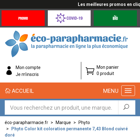
Les meilleures promos en cliqua
Promotions
Covid-
Produits
&
19
bio
Offres
Coronavirus
éco-
Mon panier
Mon compte
parapharmacie.fr
0 produit
Je m’inscris
éco-
ACCUEIL
MENU
parapharmacie.fr
éco-parapharmacie.fr
Marque
Phyto
Phyto Color kit coloration permanente 7,43 Blond cuivré
doré