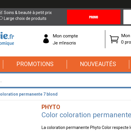
Promotions
Covi
Soins & beauté à petit prix
&
19
Large choix de produits
Offres
Cor
Mon 
Mon compte
0 pro
Je m’inscris
PROMOTIONS
NOUVEAUTÉS
coloration permanente 7 blond
PHYTO
Color coloration permanente
La coloration permanente Phyto Color respecte l