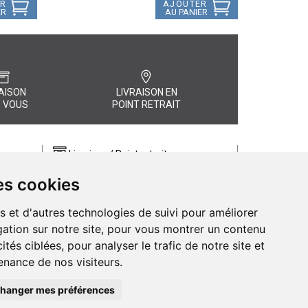
ER
AJOUTER
ER
AU PANIER
AISON
LIVRAISON EN
 VOUS
POINT RETRAIT
Livraison / Point retrait
Commandez en ligne et recevez votre
es cookies
commande rapidement chez vous ou
, quel
en point retrait
s et d'autres technologies de suivi pour améliorer
Livraison chez vous ou en points relais
ation sur notre site, pour vous montrer un contenu
ités ciblées, pour analyser le trafic de notre site et
nance de nos visiteurs.
hanger mes préférences
de Pharmacie d’Amiens - 11 rue Jean Catelas - 80000 Amiens