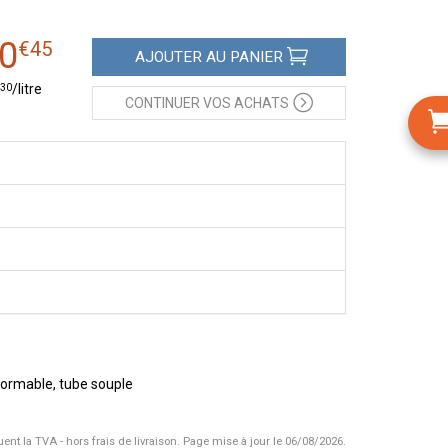
0
€
45
AJOUTER
AU PANIER
30
/
litre
CONTINUER
VOS ACHATS
éformable, tube souple
uent la TVA - hors frais de livraison.
Page mise à jour le 06/08/2026.