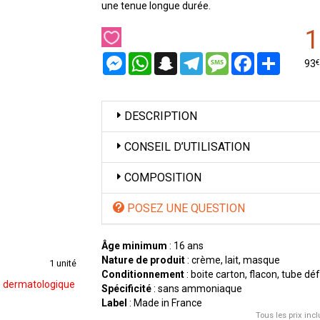
une tenue longue durée.
1
Messenger
WhatsApp
Snapchat
Telegram
Message
Facebook
Partager
€
93
DESCRIPTION
CONSEIL D’UTILISATION
COMPOSITION
POSEZ UNE QUESTION
Âge minimum
: 16 ans
Nature de produit
: crème, lait, masque
1 unité
Conditionnement
: boite carton, flacon, tube d
le dermatologique
Spécificité
: sans ammoniaque
Label
: Made in France
Tous les prix incl