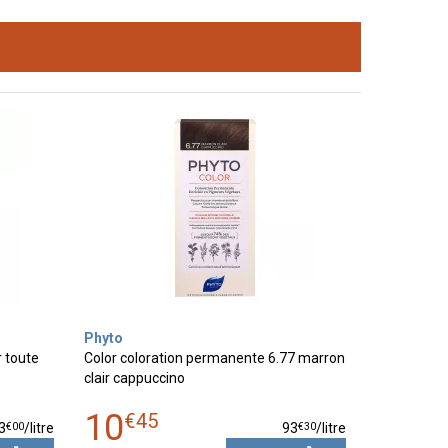
Phyto
 toute
Color coloration permanente 6.77 marron
clair cappuccino
10
€
45
€
00
€
30
3
/
litre
93
/
litre