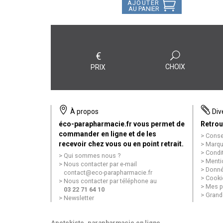
AJOUTER
AU PANIER
€
CHOIX
PRIX
À propos
Div
éco-parapharmacie.fr vous permet de
Retrou
commander en ligne et de les
Conse
recevoir chez vous ou en point retrait.
Marqu
Condi
Qui sommes nous ?
Menti
Nous contacter par e-mail
Donné
contact
@
eco-parapharmacie.fr
Cooki
Nous contacter par téléphone au
Mes p
03 22 71 64 10
Grand
Newsletter
Apotekisto
, parapharmacie en ligne