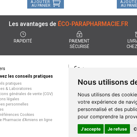
AJOUTER
AJOUT
AU PANIER
AU PANI
Les avantages de
ÉCO-PARAPHARMACIE.FR
RAPIDITÉ
PAIEMENT
LIVR
SÉCURISÉ
CHEZ
€
ers
Paiement
vez les conseils pratiques
éco-parapharmacie.fr offre un
Nous utilisons d
ils pratiques
paiement entièrement sécurisé
es & Laboratoires
que soit le mode de règlement
tions générales de vente (CGV)
Nous utilisons des cookie
Paiement sécurisé et simple
ons légales
votre expérience de navig
es personnelles
personnalisé et des public
es
références Cookies
pour comprendre la prove
e Pharmacie d’Amiens en ligne
J'accepte
Je refuse
C
Gran