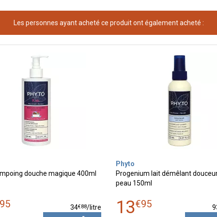
Les personnes ayant acheté ce produit ont également acheté :
Phyto
ampoing douche magique 400ml
Progenium lait démêlant douceur
peau 150ml
13
95
€
95
€
88
34
/
litre
9