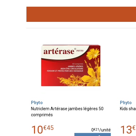
Phyto
Phyto
Nutriclem Artérase jambes légères 50
Kids sh
comprimés
10
13
€
45
€
€
21
0
/unité