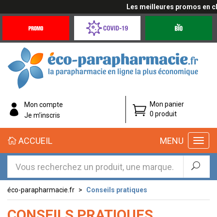
Les meilleures promos en cliq
Promotions
Covid-
Produits
&
19
bio
Offres
Coronavirus
éco-
Mon panier
Mon compte
parapharmacie.fr
0 produit
Je m’inscris
éco-
ACCUEIL
MENU
parapharmacie.fr
éco-parapharmacie.fr
Conseils pratiques
CONSEILS PRATIQUES