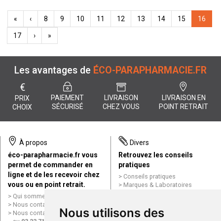
«
‹
8
9
10
11
12
13
14
15
16
17
›
»
Les avantages de
ÉCO-PARAPHARMACIE.FR
€
PAIEMENT
LIVRAISON
LIVRAISON EN
PRIX
SÉCURISÉ
CHEZ VOUS
POINT RETRAIT
CHOIX
À propos
Divers
éco-parapharmacie.fr vous
Retrouvez les conseils
permet de commander en
pratiques
ligne et de les recevoir chez
Conseils pratiques
vous ou en point retrait.
Marques & Laboratoires
Conditions générales de vente
Qui sommes nous ?
(CGV)
Nous contacter par e-mail
Nous utilisons des
Mentions légales
Nous contacter par téléphone
Données personnelles