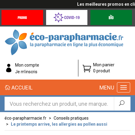
Les meilleures promos en cliqu
Promotions
Covid-
Produits
&
19
bio
Offres
Coronavirus
éco-
Mon panier
Mon compte
parapharmacie.fr
0 produit
Je m’inscris
éco-
ACCUEIL
MENU
parapharmacie.fr
éco-parapharmacie.fr
Conseils pratiques
Le printemps arrive, les allergies au pollen aussi