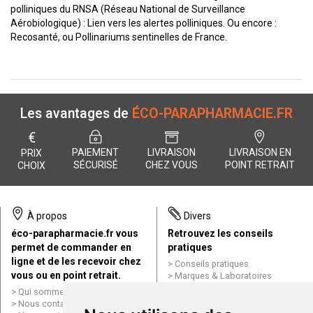
polliniques du RNSA (Réseau National de Surveillance
Aérobiologique) :
Lien vers les alertes polliniques
. Ou encore :
Recosanté, ou Pollinariums sentinelles de France.
Les avantages de
ÉCO-PARAPHARMACIE.FR
€
PAIEMENT
LIVRAISON
LIVRAISON EN
PRIX
SÉCURISÉ
CHEZ VOUS
POINT RETRAIT
CHOIX
À propos
Divers
éco-parapharmacie.fr vous
Retrouvez les conseils
permet de commander en
pratiques
ligne et de les recevoir chez
Conseils pratiques
vous ou en point retrait.
Marques & Laboratoires
Conditions générales de vente
Qui sommes nous ?
(CGV)
Nous contacter par e-mail
Mentions légales