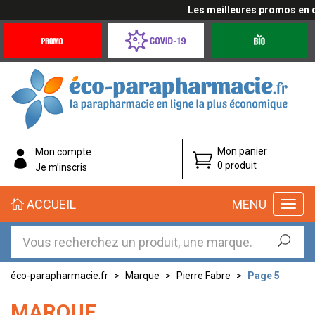
Les meilleures promos en cli
Promotions
Covid-
Produits
&
19
bio
Offres
Coronavirus
éco-
Mon panier
Mon compte
parapharmacie.fr
0 produit
Je m’inscris
éco-
ACCUEIL
MENU
parapharmacie.fr
éco-parapharmacie.fr
Marque
Pierre Fabre
Page 5
MARQUE