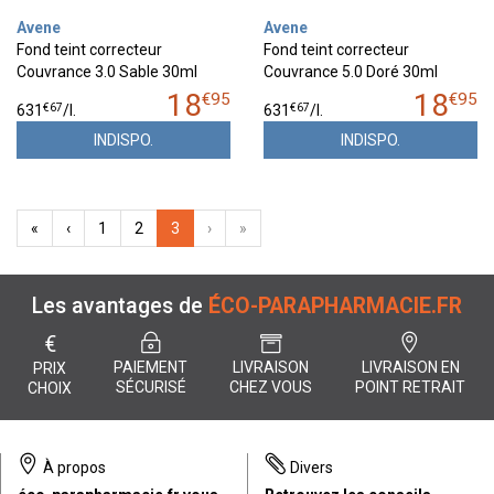
Avene
Avene
Fond teint correcteur
Fond teint correcteur
Couvrance 3.0 Sable 30ml
Couvrance 5.0 Doré 30ml
18
18
€
95
€
95
€
67
€
67
631
/
l.
631
/
l.
INDISPO.
INDISPO.
«
‹
1
2
3
›
»
Les avantages de
ÉCO-PARAPHARMACIE.FR
€
PAIEMENT
LIVRAISON
LIVRAISON EN
PRIX
SÉCURISÉ
CHEZ VOUS
POINT RETRAIT
CHOIX
À propos
Divers