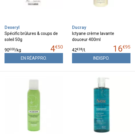
Dexeryl
Ducray
Spécific brûlures & coups de
Ictyane crème lavante
soleil 50g
douceur 400ml
4
16
€
50
€
95
€
00
€
38
90
/kg
42
/
l.
EN RÉAPPRO.
INDISPO.