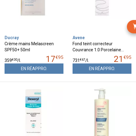
Ducray
Avene
Crème mains Melascreen
Fond teint correcteur
SPF50+ 50ml
Couvrance 1.0 Porcelaine…
17
21
€
95
€
95
€
00
€
67
359
/
l.
731
/
l.
EN RÉAPPRO.
EN RÉAPPRO.