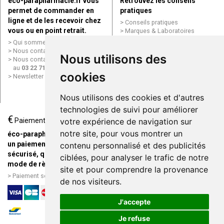
éco-parapharmacie.fr vous
Retrouvez les conseils
permet de commander en
pratiques
ligne et de les recevoir chez
Conseils pratiques
vous ou en point retrait.
Marques & Laboratoires
Conditions générales de vente
Qui sommes nous ?
(CGV)
Nous contacter par e-mail
Nous utilisons des
Mentions légales
Nous contacter par téléphone
Données personnelles
au
03 22 71 64 10
Cookies
cookies
Newsletter
Mes préférences Cookies
Grande Pharmacie d’Amiens en
Nous utilisons des cookies et d'autres
ligne
technologies de suivi pour améliorer
€
Livraison / Point retrait
Paiement
votre expérience de navigation sur
Commandez en ligne et
notre site, pour vous montrer un
éco-parapharmacie.fr offre
recevez votre commande
un paiement entièrement
contenu personnalisé et des publicités
rapidement chez vous ou en
sécurisé, quel que soit le
ciblées, pour analyser le trafic de notre
point retrait
mode de règlement
site et pour comprendre la provenance
Livraison chez vous ou en
Paiement sécurisé et simple
de nos visiteurs.
points relais
J'accepte
Je refuse