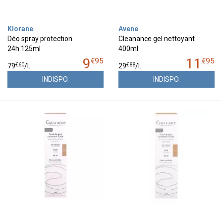
Klorane
Avene
Déo spray protection
Cleanance gel nettoyant
24h 125ml
400ml
9
11
€
95
€
95
€
60
€
88
79
/
l.
29
/
l.
INDISPO.
INDISPO.