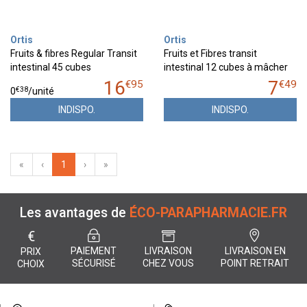
Ortis
Ortis
Fruits & fibres Regular Transit
Fruits et Fibres transit
intestinal 45 cubes
intestinal 12 cubes à mâcher
16
7
€
95
€
49
€
38
0
/unité
INDISPO.
INDISPO.
«
‹
1
›
»
Les avantages de
ÉCO-PARAPHARMACIE.FR
€
PAIEMENT
LIVRAISON
LIVRAISON EN
PRIX
SÉCURISÉ
CHEZ VOUS
POINT RETRAIT
CHOIX