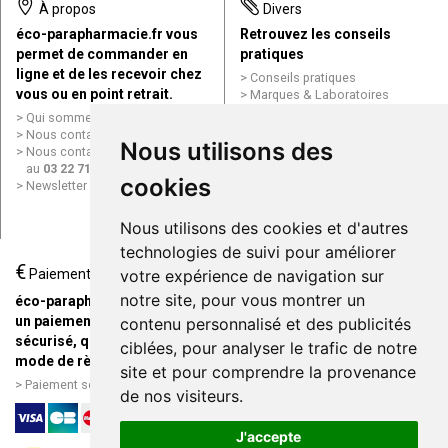
À propos
Divers
éco-parapharmacie.fr vous
Retrouvez les conseils
permet de commander en
pratiques
ligne et de les recevoir chez
Conseils pratiques
vous ou en point retrait.
Marques & Laboratoires
Conditions générales de vente
Qui sommes nous ?
(CGV)
Nous contacter par e-mail
Nous utilisons des
Mentions légales
Nous contacter par téléphone
Données personnelles
au
03 22 71 64 10
Cookies
cookies
Newsletter
Mes préférences Cookies
Grande Pharmacie d’Amiens en
Nous utilisons des cookies et d'autres
ligne
technologies de suivi pour améliorer
€
Livraison / Point retrait
Paiement
votre expérience de navigation sur
Commandez en ligne et
notre site, pour vous montrer un
éco-parapharmacie.fr offre
recevez votre commande
un paiement entièrement
contenu personnalisé et des publicités
rapidement chez vous ou en
sécurisé, quel que soit le
ciblées, pour analyser le trafic de notre
point retrait
mode de règlement
site et pour comprendre la provenance
Livraison chez vous ou en
Paiement sécurisé et simple
de nos visiteurs.
points relais
J'accepte