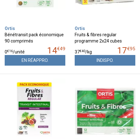
Ortis
Ortis
Bénétransit pack économique
Fruits & fibres regular
90 comprimés
programme 2x24 cubes
14
17
€
49
€
95
€
16
€
40
0
/unité
37
/kg
EN RÉAPPRO.
INDISPO.