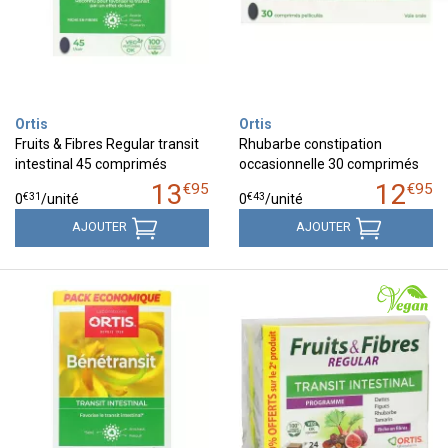
Ortis
Ortis
Fruits & Fibres Regular transit
Rhubarbe constipation
intestinal 45 comprimés
occasionnelle 30 comprimés
13
12
€
95
€
95
€
31
€
43
0
/unité
0
/unité
AJOUTER
AJOUTER