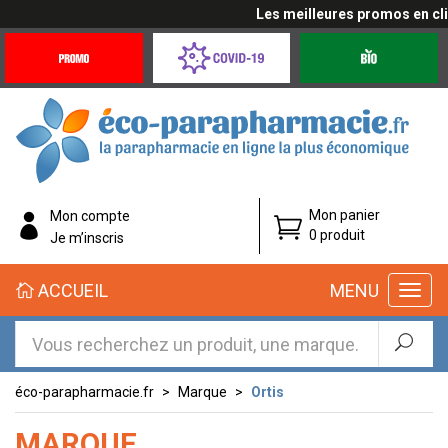
Les meilleures promos en cliqu
Promotions
Covid-
Produits
&
19
bio
Offres
Coronavirus
éco-
Mon panier
Mon compte
parapharmacie.fr
0 produit
Je m’inscris
éco-
ACCUEIL
MENU
parapharmacie.fr
éco-parapharmacie.fr
Marque
Ortis
MARQUE