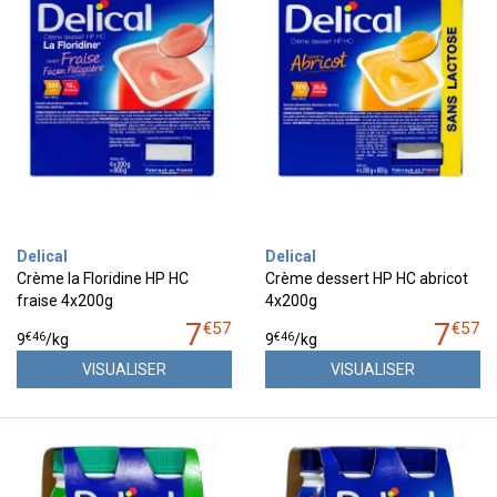
Delical
Delical
Crème la Floridine HP HC
Crème dessert HP HC abricot
fraise 4x200g
4x200g
7
7
€
57
€
57
€
46
€
46
9
/kg
9
/kg
VISUALISER
VISUALISER