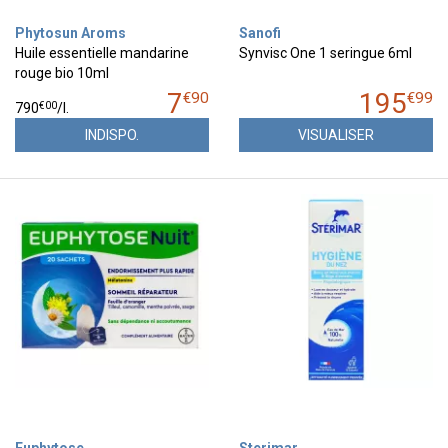
Phytosun Aroms
Sanofi
Huile essentielle mandarine
Synvisc One 1 seringue 6ml
rouge bio 10ml
7
195
€
90
€
99
€
00
790
/
l.
INDISPO.
VISUALISER
Euphytose
Sterimar