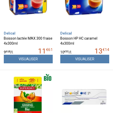
Delical
Delical
Boisson lactée MAX.300 fraise
Boisson HP HC caramel
4x300ml
4x300ml
11
13
€
61
€
14
€
68
€
95
9
/
l.
10
/
l.
VISUALISER
VISUALISER