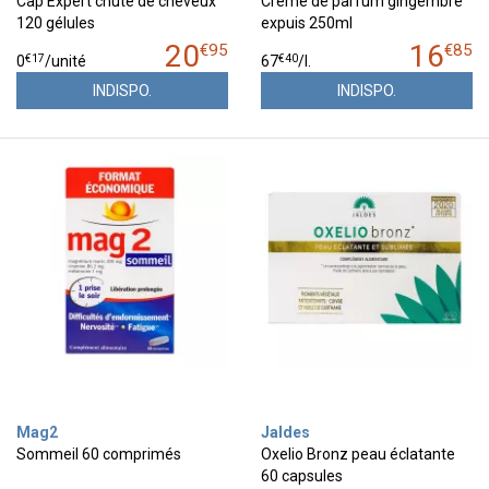
Cap Expert chute de cheveux
Crème de parfum gingembre
120 gélules
expuis 250ml
20
16
€
95
€
85
€
17
€
40
0
/unité
67
/
l.
INDISPO.
INDISPO.
Mag2
Jaldes
Sommeil 60 comprimés
Oxelio Bronz peau éclatante
60 capsules