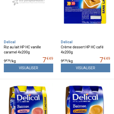
Delical
Delical
Riz au lait HP HC vanille
Crème dessert HP HC café
caramel 4x200g
4x200g
7
7
€
49
€
49
€
36
€
36
9
/kg
9
/kg
VISUALISER
VISUALISER