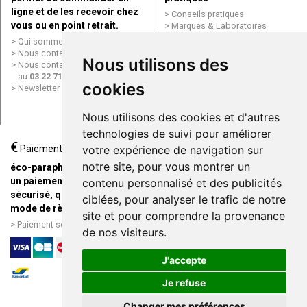
ligne et de les recevoir chez
Conseils pratiques
vous ou en point retrait.
Marques & Laboratoires
Conditions générales de vente
Qui sommes nous ?
(CGV)
Nous contacter par e-mail
Nous utilisons des
Mentions légales
Nous contacter par téléphone
Données personnelles
au
03 22 71 64 10
Cookies
cookies
Newsletter
Mes préférences Cookies
Grande Pharmacie d’Amiens en
Nous utilisons des cookies et d'autres
ligne
technologies de suivi pour améliorer
€
Livraison / Point retrait
Paiement
votre expérience de navigation sur
Commandez en ligne et
notre site, pour vous montrer un
éco-parapharmacie.fr offre
recevez votre commande
un paiement entièrement
contenu personnalisé et des publicités
rapidement chez vous ou en
sécurisé, quel que soit le
ciblées, pour analyser le trafic de notre
point retrait
mode de règlement
site et pour comprendre la provenance
Livraison chez vous ou en
Paiement sécurisé et simple
de nos visiteurs.
points relais
J'accepte
Je refuse
Changer mes préférences