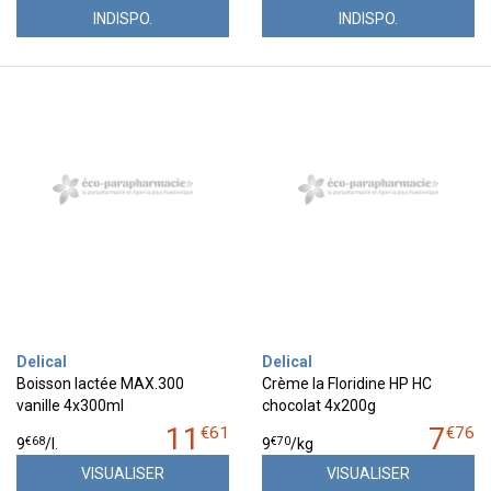
INDISPO.
INDISPO.
Delical
Delical
Boisson lactée MAX.300
Crème la Floridine HP HC
vanille 4x300ml
chocolat 4x200g
11
7
€
61
€
76
€
68
€
70
9
/
l.
9
/kg
VISUALISER
VISUALISER