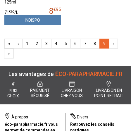
125ml
8
€
95
€
60
71
/
l.
INDISPO.
«
‹
1
2
3
4
5
6
7
8
9
›
»
Les avantages de
ÉCO-PARAPHARMACIE.FR
€
PAIEMENT
LIVRAISON
LIVRAISON EN
PRIX
SÉCURISÉ
CHEZ VOUS
POINT RETRAIT
CHOIX
À propos
Divers
éco-parapharmacie.fr vous
Retrouvez les conseils
permet de commander en
pratiques