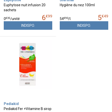
Euphytose nuit infusion 20
Hygiène du nez 100ml
sachets
6
5
€
99
€
49
€
35
€
90
0
/unité
54
/
l.
INDISPO.
INDISPO.
Pediakid
Pediakid Fer +Vitamine B sirop