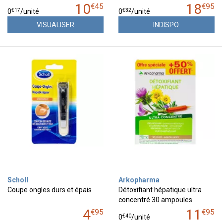
10
18
€
45
€
95
€
17
€
32
0
/unité
0
/unité
VISUALISER
INDISPO.
Scholl
Arkopharma
Coupe ongles durs et épais
Détoxifiant hépatique ultra
concentré 30 ampoules
4
11
€
95
€
95
€
40
0
/unité