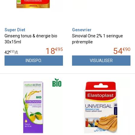
Super Diet
Genevrier
Ginseng tonus & énergie bio
Sinovial One 2% 1 seringue
30x15ml
préremplie
18
54
€
95
€
90
€
11
42
/
l.
INDISPO.
VISUALISER