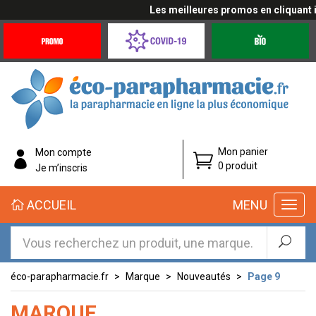
Les meilleures promos en cliquant ici
Promotions
Covid-
Produits
&
19
bio
Offres
Coronavirus
éco-
Mon panier
Mon compte
parapharmacie.fr
0 produit
Je m’inscris
éco-
ACCUEIL
MENU
parapharmacie.fr
éco-parapharmacie.fr
Marque
Nouveautés
Page 9
MARQUE