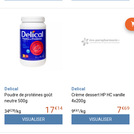
Delical
Delical
Poudre de protéines goût
Crème dessert HP HC vanille
neutre 500g
4x200g
17
7
€
14
€
69
€
28
€
61
34
/kg
9
/kg
VISUALISER
VISUALISER