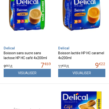
Delical
Delical
Boisson sans sucre sans
Boisson lactée HP HC caramel
lactose HP HC café 4x200ml
4x200ml
7
9
€
69
€
22
€
61
€
53
9
/
l.
11
/
l.
VISUALISER
VISUALISER