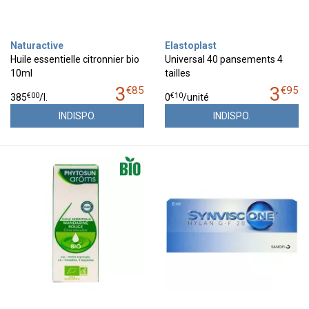
Naturactive
Elastoplast
Huile essentielle citronnier bio
Universal 40 pansements 4
10ml
tailles
3
3
€
85
€
95
€
00
€
10
385
/
l.
0
/unité
INDISPO.
INDISPO.