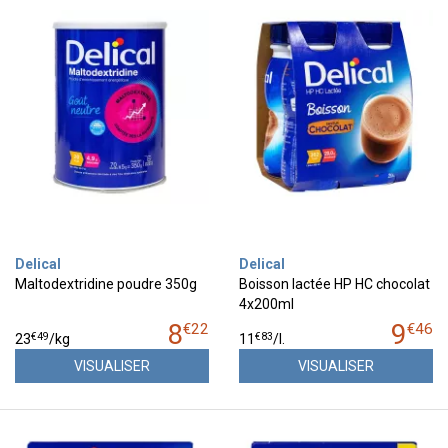
Delical
Delical
Maltodextridine poudre 350g
Boisson lactée HP HC chocolat
4x200ml
8
9
€
22
€
46
€
49
€
83
23
/kg
11
/
l.
VISUALISER
VISUALISER