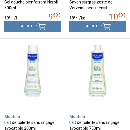
Gel douche bienfaisant Neroli
Savon surgras zeste de
500ml
Verveine peau sensible…
9
10
€
95
€
95
€
90
€
25
19
/
l.
18
/kg
AJOUTER
AJOUTER
Mustela
Mustela
Lait de toilette sans rinçage
Lait de toilette sans rinçage
avocat bio 200ml
avocat bio 750ml