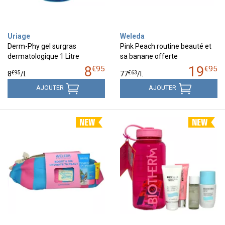
Uriage
Weleda
Derm-Phy gel surgras
Pink Peach routine beauté et
dermatologique 1 Litre
sa banane offerte
8
19
€
95
€
95
€
95
€
63
8
/
l.
77
/
l.
AJOUTER
AJOUTER