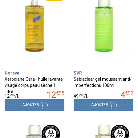
Noreva
SVR
Xerodiane Cera+ huile lavante
Sebiaclear gel moussant anti-
visage corps peau sèche 1
imperfections 100ml
Litre
12
4
€
95
€
99
€
95
€
90
12
/
l.
49
/
l.
AJOUTER
AJOUTER