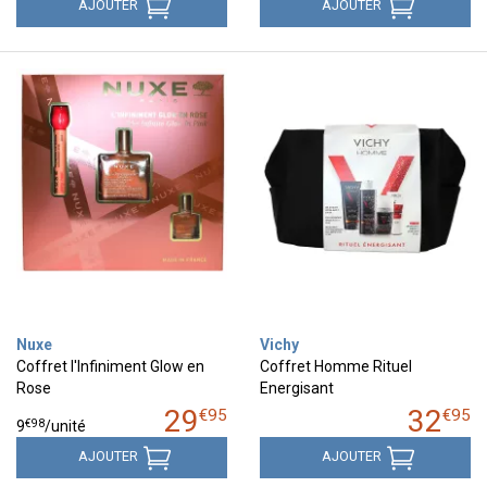
AJOUTER
AJOUTER
Nuxe
Vichy
Coffret l'Infiniment Glow en
Coffret Homme Rituel
Rose
Energisant
29
32
€
95
€
95
€
98
9
/unité
AJOUTER
AJOUTER