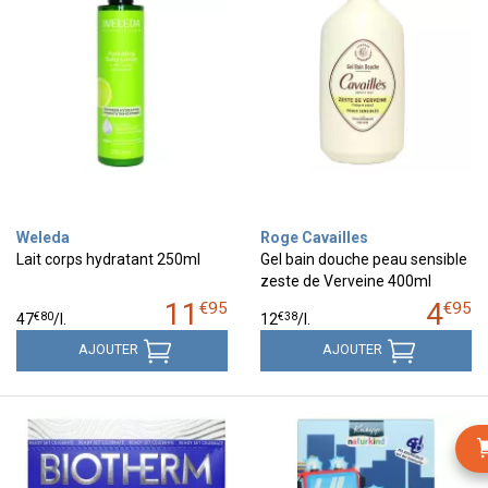
Weleda
Roge Cavailles
Lait corps hydratant 250ml
Gel bain douche peau sensible
zeste de Verveine 400ml
11
4
€
95
€
95
€
80
€
38
47
/
l.
12
/
l.
AJOUTER
AJOUTER