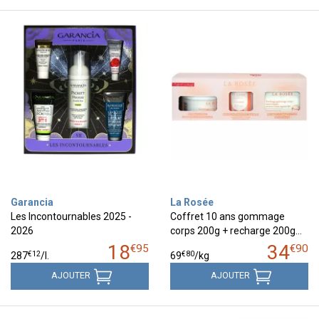
Garancia
La Rosée
Les Incontournables 2025 -
Coffret 10 ans gommage
2026
corps 200g + recharge 200g…
18
34
€
95
€
90
€
12
€
80
287
/
l.
69
/kg
AJOUTER
AJOUTER