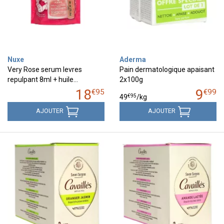
Nuxe
Aderma
Very Rose serum levres
Pain dermatologique apaisant
repulpant 8ml + huile…
2x100g
18
9
€
95
€
99
€
95
49
/kg
AJOUTER
AJOUTER