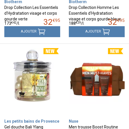
Biotherm
Biotherm
Drop Collection Les Essentiels
Drop Collection Homme Les
d'Hydratation visage et corps
Essentiels d'Hydratation
gourde verte
visage et corps gourde bleue
32
32
€
95
€
95
€
42
€
29
173
/
l.
188
/
l.
AJOUTER
AJOUTER
Les petits bains de Provence
Nuxe
Gel douche Bali Ylang
Men trousse Boost Routine