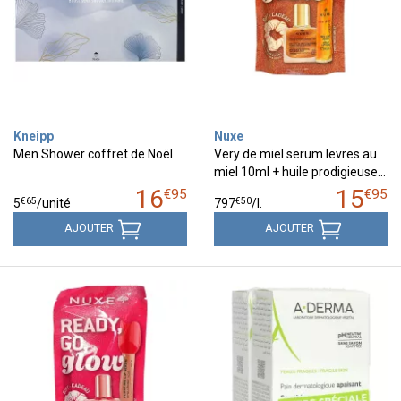
Kneipp
Nuxe
Men Shower coffret de Noël
Very de miel serum levres au
miel 10ml + huile prodigieuse…
16
15
€
95
€
95
€
65
€
50
5
/unité
797
/
l.
AJOUTER
AJOUTER