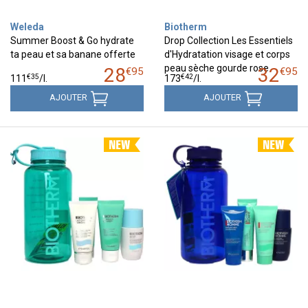
Weleda
Biotherm
Summer Boost & Go hydrate
Drop Collection Les Essentiels
ta peau et sa banane offerte
d'Hydratation visage et corps
peau sèche gourde rose
28
32
€
95
€
95
€
35
€
42
111
/
l.
173
/
l.
AJOUTER
AJOUTER