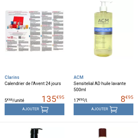
Clarins
ACM
Calendrier de l'Avent 24 jours
Sensitelial AD huile lavante
500ml
135
8
€
95
€
95
€
66
€
90
5
/unité
17
/
l.
AJOUTER
AJOUTER