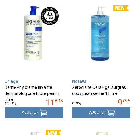
Uriage
Noreva
Derm-Phy creme lavante
Xerodiane Cera+ gel surgras
dermatologique toute peau 1
doux peau sèche 1 Litre
Litre
11
9
€
95
€
95
€
95
€
95
11
/
l.
9
/
l.
AJOUTER
AJOUTER