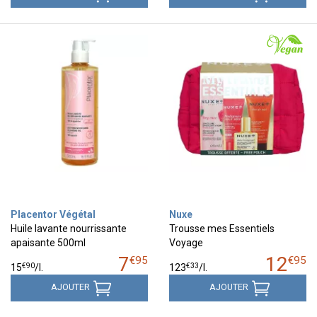
Placentor Végétal
Nuxe
Huile lavante nourrissante
Trousse mes Essentiels
apaisante 500ml
Voyage
7
12
€
95
€
95
€
90
€
33
15
/
l.
123
/
l.
AJOUTER
AJOUTER