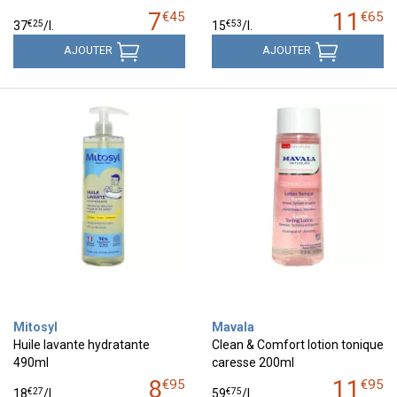
7
11
€
45
€
65
€
25
€
53
37
/
l.
15
/
l.
AJOUTER
AJOUTER
Mitosyl
Mavala
Huile lavante hydratante
Clean & Comfort lotion tonique
490ml
caresse 200ml
8
11
€
95
€
95
€
27
€
75
18
/
l.
59
/
l.