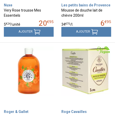
Nuxe
Les petits bains de Provence
Very Rose trousse Mes
Mousse de douche lait de
Essentiels
chèvre 200ml
20
6
€
95
€
95
€
24
€
75
5
/unité
34
/
l.
AJOUTER
AJOUTER
Roger & Gallet
Roge Cavailles