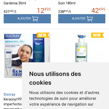
Gardenia 30ml
Soin 180ml
12
42
€
95
€
95
€
67
€
61
431
/
l.
238
/
l.
AJOUTER
AJOUTER
Nous utilisons des
cookies
Nous utilisons des cookies et d'autres
Ducray
Klorane
technologies de suivi pour améliorer
Keracnyl PP+ creme anti-
Bébé lait hydratant corps
votre expérience de navigation sur
imperfections 30ml + gel
500ml
moussant offert