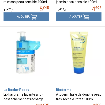
mimosa peau sensible 400ml
jasmin peau sensible 400ml
5
4
€
45
€
95
€
63
€
38
13
/
l.
12
/
l.
AJOUTER
AJOUTER
La Roche-Posay
Bioderma
Lipikar creme lavante anti-
Atoderm huile de douche peau
dessechement et recharge…
très sèche à irritée 100ml