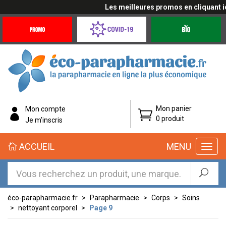
Les meilleures promos en cliquant ici
Promotions
Covid-
Produits
&
19
bio
Offres
Coronavirus
éco-
Mon panier
Mon compte
parapharmacie.fr
0 produit
Je m’inscris
éco-
ACCUEIL
MENU
parapharmacie.fr
éco-parapharmacie.fr
Parapharmacie
Corps
Soins
nettoyant corporel
Page 9