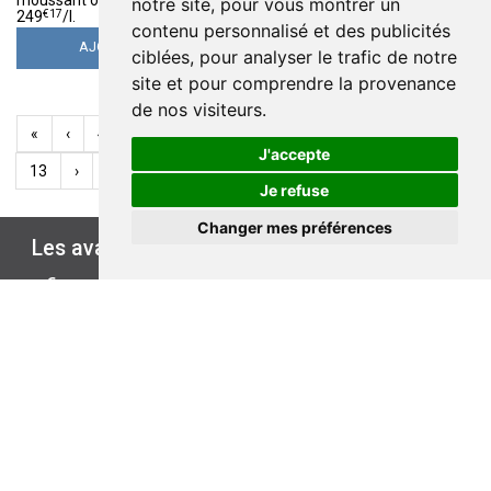
14
13
notre site, pour vous montrer un
€
95
€
49
€
17
€
98
249
/
l.
26
/
l.
contenu personnalisé et des publicités
AJOUTER
AJOUTER
ciblées, pour analyser le trafic de notre
site et pour comprendre la provenance
de nos visiteurs.
«
‹
4
5
6
7
8
9
10
11
12
J'accepte
13
›
»
Je refuse
Changer mes préférences
Les avantages de
ÉCO-PARAPHARMACIE.FR
€
PAIEMENT
LIVRAISON
LIVRAISON EN
PRIX
SÉCURISÉ
CHEZ VOUS
POINT RETRAIT
CHOIX
À propos
Divers
éco-parapharmacie.fr vous
Retrouvez les conseils
permet de commander en
pratiques
ligne et de les recevoir chez
Conseils pratiques