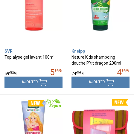
SVR
Kneipp
Topialyse gel lavant 100ml
Nature Kids shampoing
douche P'tit dragon 200ml
5
4
€
95
€
99
€
50
€
95
59
/
l.
24
/
l.
AJOUTER
AJOUTER