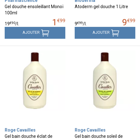
Pharmascience
Bioderma
Gel douche ensoleillant Monoï
Atoderm gel douche 1 Litre
100ml
1
9
€
99
€
99
€
90
€
99
19
/
l.
9
/
l.
AJOUTER
AJOUTER
Roge Cavailles
Roge Cavailles
Gel bain douche éclat de
Gel bain douche soleil de