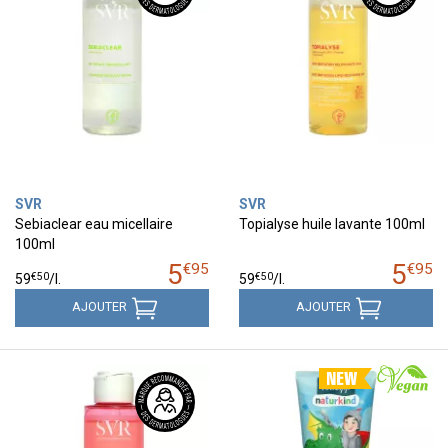
SVR
SVR
Sebiaclear eau micellaire
Topialyse huile lavante 100ml
100ml
5
5
€
95
€
95
€
50
€
50
59
/
l.
59
/
l.
AJOUTER
AJOUTER