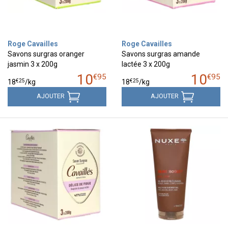
Roge Cavailles
Roge Cavailles
Savons surgras oranger
Savons surgras amande
jasmin 3 x 200g
lactée 3 x 200g
10
10
€
95
€
95
€
25
€
25
18
/kg
18
/kg
AJOUTER
AJOUTER