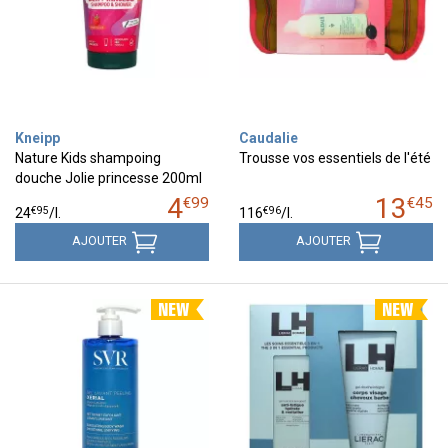
Kneipp
Caudalie
Nature Kids shampoing
Trousse vos essentiels de l'été
douche Jolie princesse 200ml
4
13
€
99
€
45
€
95
€
96
24
/
l.
116
/
l.
AJOUTER
AJOUTER