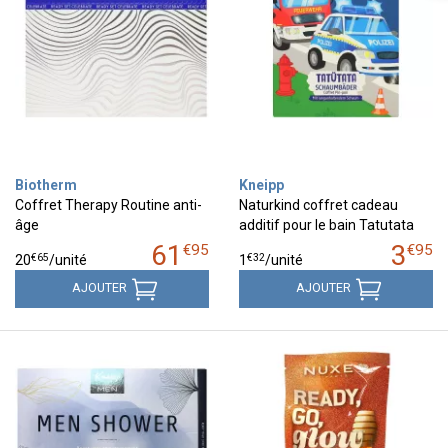
Biotherm
Kneipp
Coffret Therapy Routine anti-
Naturkind coffret cadeau
âge
additif pour le bain Tatutata
61
3
€
95
€
95
€
65
€
32
20
/unité
1
/unité
AJOUTER
AJOUTER