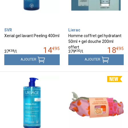
SVR
Lierac
Xerial gel lavant Peeling 400ml
Homme coffret gel hydratant
50ml + gel douche 200ml
offert
14
18
€
95
€
95
€
38
€
00
37
/
l.
379
/
l.
AJOUTER
AJOUTER