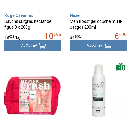
Roge Cavailles
Nuxe
Savons surgras nectar de
Men Boost gel douche multi-
figue 3 x 200g
usages 200ml
10
6
€
95
€
90
€
25
€
50
18
/kg
34
/
l.
AJOUTER
AJOUTER