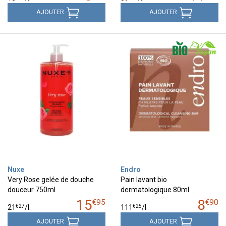
AJOUTER
AJOUTER
Nuxe
Endro
Very Rose gelée de douche
Pain lavant bio
douceur 750ml
dermatologique 80ml
15
8
€
95
€
90
€
27
€
25
21
/
l.
111
/
l.
AJOUTER
AJOUTER