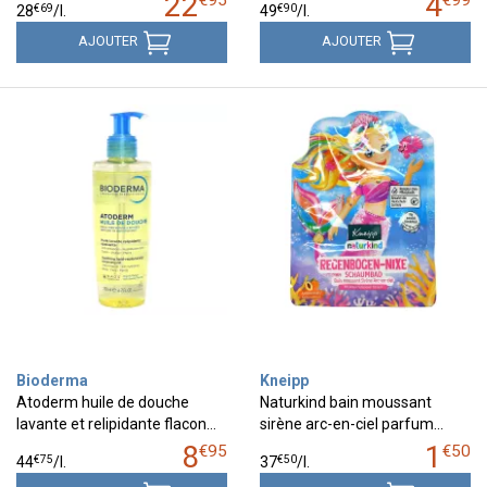
22
4
€
95
€
99
€
69
€
90
28
/
l.
49
/
l.
AJOUTER
AJOUTER
Bioderma
Kneipp
Atoderm huile de douche
Naturkind bain moussant
lavante et relipidante flacon…
sirène arc-en-ciel parfum…
8
1
€
95
€
50
€
75
€
50
44
/
l.
37
/
l.