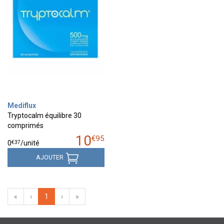
Mediflux
Tryptocalm équilibre 30
comprimés
10
€
95
€
37
0
/unité
AJOUTER
«
‹
1
›
»