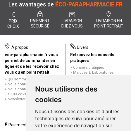
Les avantages de
ÉCO-PARAPHARMACIE.FR
€
PAIEMENT
LIVRAISON
LIVRAISON EN
PRIX
SÉCURISÉ
CHEZ VOUS
POINT RETRAIT
CHOIX
À propos
Divers
éco-parapharmacie.fr vous
Retrouvez les conseils
permet de commander en
pratiques
ligne et de les recevoir chez
Conseils pratiques
vous ou en point retrait.
Marques & Laboratoires
Conditions générales de vente
Qui sommes nous ?
(CGV)
Nous contacter par e-mail
Nous utilisons des
Mentions légales
Nous contacter par téléphone
Données personnelles
au
03 22 71 64 10
Cookies
cookies
Newsletter
Mes préférences Cookies
Grande Pharmacie d’Amiens en
Nous utilisons des cookies et d'autres
ligne
technologies de suivi pour améliorer
€
Livraison / Point retrait
votre expérience de navigation sur
Paiement