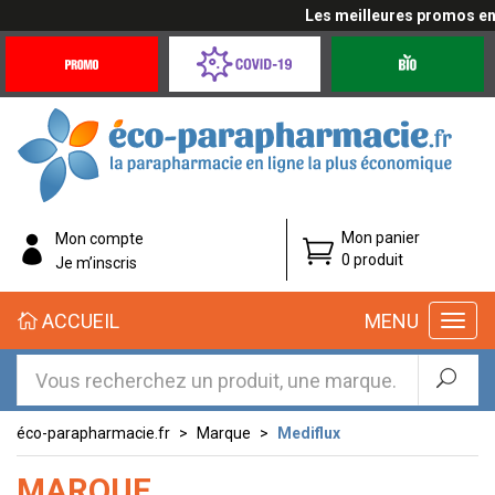
Les meilleures promos en c
Promotions
Covid-
Produits
&
19
bio
Offres
Coronavirus
éco-
Mon panier
Mon compte
parapharmacie.fr
0 produit
Je m’inscris
éco-
ACCUEIL
MENU
parapharmacie.fr
éco-parapharmacie.fr
Marque
Mediflux
MARQUE