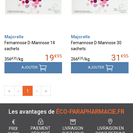
Majorelle
Majorelle
Femannose D-Mannose 14
Femannose D-Mannose 30
sachets
sachets
19
31
€
95
€
95
€
25
€
25
356
/kg
266
/kg
AJOUTER
AJOUTER
«
‹
1
›
»
Les avantages de
ÉCO-PARAPHARMACIE.FR
€
PAIEMENT
LIVRAISON
LIVRAISON EN
PRIX