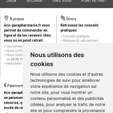
SÉCURISÉ
CHEZ VOUS
POINT RETRAIT
CHOIX
À propos
Divers
éco-parapharmacie.fr vous
Retrouvez les conseils
permet de commander en
pratiques
ligne et de les recevoir chez
Conseils pratiques
vous ou en point retrait.
Marques & Laboratoires
Conditions générales de vente
Qui sommes nous ?
(CGV)
Nous contacter par e-mail
Nous utilisons des
Mentions légales
Nous contacter par téléphone
Données personnelles
au
03 22 71 64 10
Cookies
cookies
Newsletter
Mes préférences Cookies
Grande Pharmacie d’Amiens en
Nous utilisons des cookies et d'autres
ligne
technologies de suivi pour améliorer
€
Livraison / Point retrait
Paiement
votre expérience de navigation sur
Commandez en ligne et
notre site, pour vous montrer un
éco-parapharmacie.fr offre
recevez votre commande
un paiement entièrement
contenu personnalisé et des publicités
rapidement chez vous ou en
sécurisé, quel que soit le
ciblées, pour analyser le trafic de notre
point retrait
mode de règlement
site et pour comprendre la provenance
Livraison chez vous ou en