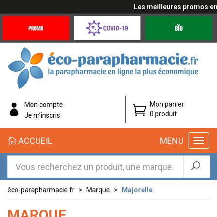
Les meilleures promos en c
Promotions
Covid-
Produits
&
19
bio
Offres
Coronavirus
éco-
Mon panier
Mon compte
parapharmacie.fr
0 produit
Je m’inscris
éco-
ACCUEIL
MENU
parapharmacie.fr
éco-parapharmacie.fr
Marque
Majorelle
MARQUE