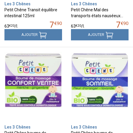
Les 3 Chênes
Les 3 Chênes
Petit Chêne Transit équilibre
Petit Chêne Mal des
intestinal 125ml
transports états nauséeux…
7
7
€
90
€
90
€
20
€
20
63
/
l.
63
/
l.
AJOUTER
AJOUTER
Les 3 Chênes
Les 3 Chênes