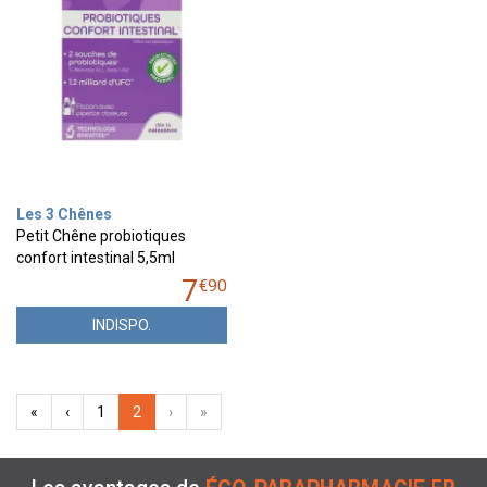
Les 3 Chênes
Petit Chêne probiotiques
confort intestinal 5,5ml
7
€
90
INDISPO.
«
‹
1
2
›
»