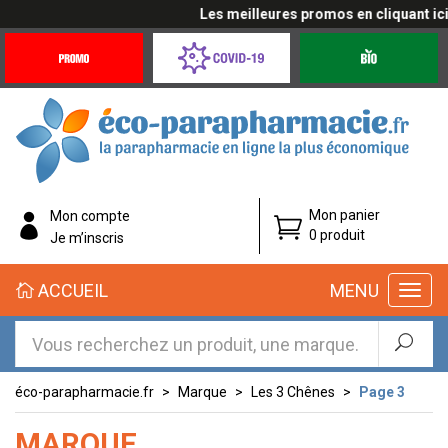
Les meilleures promos en cliquant ici
Promotions
Covid-
Produits
&
19
bio
Offres
Coronavirus
éco-
Mon panier
Mon compte
parapharmacie.fr
0 produit
Je m’inscris
éco-
ACCUEIL
MENU
parapharmacie.fr
éco-parapharmacie.fr
Marque
Les 3 Chênes
Page 3
MARQUE