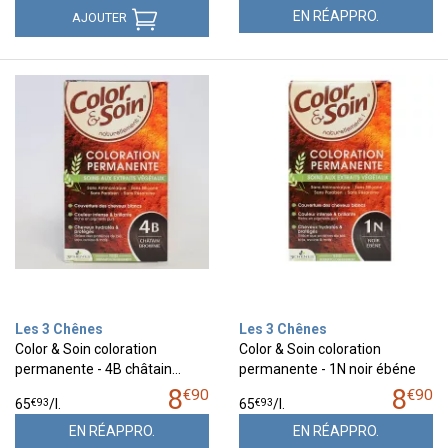
EN RÉAPPRO.
AJOUTER
Les 3 Chênes
Les 3 Chênes
Color & Soin coloration
Color & Soin coloration
permanente - 4B châtain…
permanente - 1N noir ébéne
8
8
€
90
€
90
€
93
€
93
65
/
l.
65
/
l.
EN RÉAPPRO.
EN RÉAPPRO.