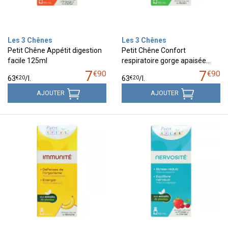
Les 3 Chênes
Les 3 Chênes
Petit Chêne Appétit digestion
Petit Chêne Confort
facile 125ml
respiratoire gorge apaisée…
7
7
€
90
€
90
€
20
€
20
63
/
l.
63
/
l.
AJOUTER
AJOUTER