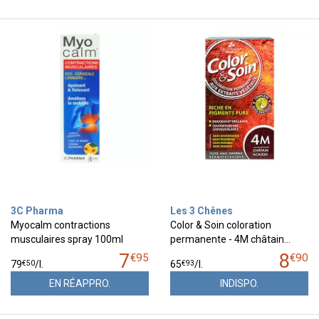
3C Pharma
Les 3 Chênes
Myocalm contractions
Color & Soin coloration
musculaires spray 100ml
permanente - 4M châtain…
7
8
€
95
€
90
€
50
€
93
79
/
l.
65
/
l.
EN RÉAPPRO.
INDISPO.