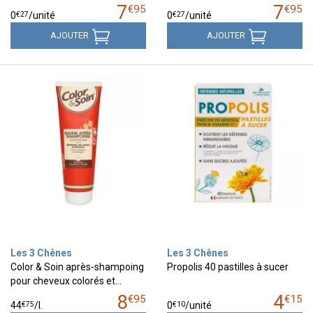
7
7
€
95
€
95
€
27
€
27
0
/unité
0
/unité
AJOUTER
AJOUTER
Les 3 Chênes
Les 3 Chênes
Color & Soin après-shampoing
Propolis 40 pastilles à sucer
pour cheveux colorés et…
8
4
€
95
€
15
€
75
€
10
44
/
l.
0
/unité