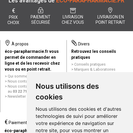
Les avantages de
ÉCO-PARAPHARMACIE.FR
€
PAIEMENT
LIVRAISON
LIVRAISON EN
PRIX
SÉCURISÉ
CHEZ VOUS
POINT RETRAIT
CHOIX
À propos
Divers
éco-parapharmacie.fr vous
Retrouvez les conseils
permet de commander en
pratiques
ligne et de les recevoir chez
Conseils pratiques
vous ou en point retrait.
Marques & Laboratoires
Conditions générales de vente
Qui sommes nous ?
(CGV)
Nous contacter par e-mail
Nous utilisons des
Mentions légales
Nous contacter par téléphone
Données personnelles
au
03 22 71 64 10
Cookies
cookies
Newsletter
Mes préférences Cookies
Grande Pharmacie d’Amiens en
Nous utilisons des cookies et d'autres
ligne
technologies de suivi pour améliorer
€
Livraison / Point retrait
votre expérience de navigation sur
Paiement
Commandez en ligne et
notre site, pour vous montrer un
éco-parapharmacie.fr offre