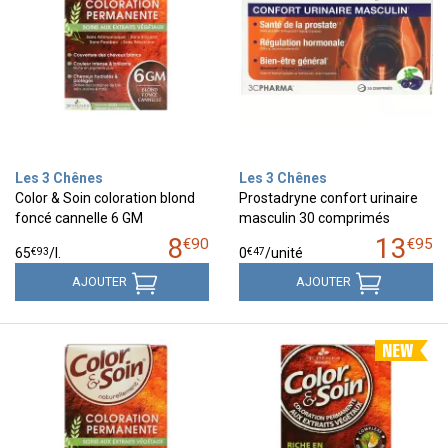
Les 3 Chênes
Les 3 Chênes
Color & Soin coloration blond
Prostadryne confort urinaire
foncé cannelle 6 GM
masculin 30 comprimés
8
13
€
90
€
95
€
93
€
47
65
/
l.
0
/unité
AJOUTER
AJOUTER