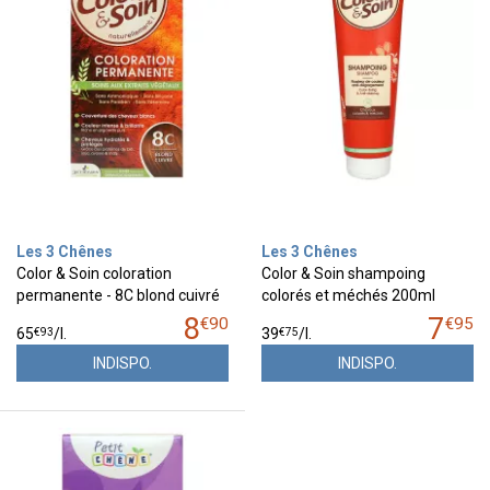
Les 3 Chênes
Les 3 Chênes
Color & Soin coloration
Color & Soin shampoing
permanente - 8C blond cuivré
colorés et méchés 200ml
8
7
€
90
€
95
€
93
€
75
65
/
l.
39
/
l.
INDISPO.
INDISPO.