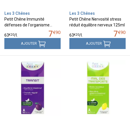
Les 3 Chênes
Les 3 Chênes
Petit Chêne Immunité
Petit Chêne Nervosité stress
défenses de l'organisme…
réduit équilibre nerveux 125ml
7
7
€
90
€
90
€
20
€
20
63
/
l.
63
/
l.
AJOUTER
AJOUTER