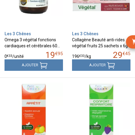
Les 3 Chênes
Les 3 Chênes
Omega 3 végétal fonctions
Collagène Beauté anti-rides
cardiaques et cérébrales 60…
végétal fruits 25 sachets x 6g
19
29
€
95
€
45
€
33
€
33
0
/unité
196
/kg
AJOUTER
AJOUTER