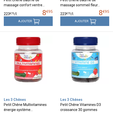
Petit Chêne baume de
Petit Chêne baume de
massage confort ventre…
massage sommeil fleur…
8
8
€
95
€
95
€
75
€
75
223
/
l.
223
/
l.
AJOUTER
AJOUTER
Les 3 Chênes
Les 3 Chênes
Petit Chêne Multivitamines
Petit Chêne Vitamines D3
énergie système…
croissance 30 gommes