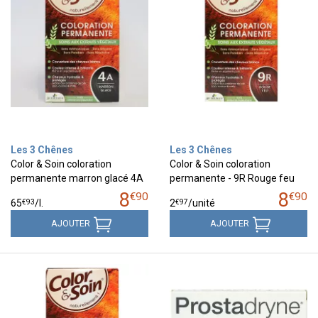
Les 3 Chênes
Les 3 Chênes
Color & Soin coloration
Color & Soin coloration
permanente marron glacé 4A
permanente - 9R Rouge feu
8
8
€
90
€
90
€
93
€
97
65
/
l.
2
/unité
AJOUTER
AJOUTER