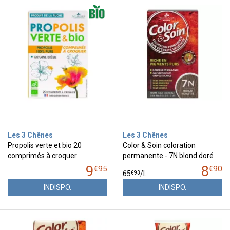
Les 3 Chênes
Les 3 Chênes
Propolis verte et bio 20
Color & Soin coloration
comprimés à croquer
permanente - 7N blond doré
9
8
€
95
€
90
€
93
65
/
l.
INDISPO.
INDISPO.