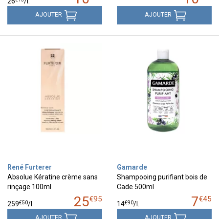
26
/
l.
AJOUTER
AJOUTER
René Furterer
Gamarde
Absolue Kératine crème sans
Shampooing purifiant bois de
rinçage 100ml
Cade 500ml
25
7
€
95
€
45
€
50
€
90
259
/
l.
14
/
l.
AJOUTER
AJOUTER