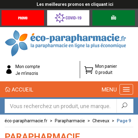
Les meilleures promos en cliquant ici
Promotions
Covid-
Produits
&
19
bio
Offres
Coronavirus
éco-
Mon panier
Mon compte
parapharmacie.fr
0 produit
Je m’inscris
éco-
ACCUEIL
MENU
parapharmacie.fr
éco-parapharmacie.fr
Parapharmacie
Cheveux
Page 9
PARAPHARMACIE