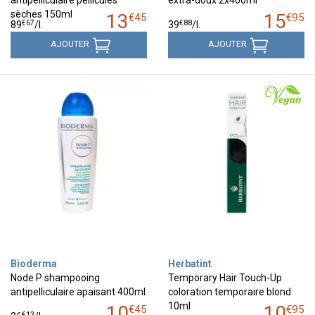
sèches 150ml
13
15
€
45
€
95
€
67
€
88
89
/
l.
39
/
l.
AJOUTER
AJOUTER
Bioderma
Herbatint
Node P shampooing
Temporary Hair Touch-Up
antipelliculaire apaisant 400ml
coloration temporaire blond
10ml
10
10
€
45
€
95
€
13