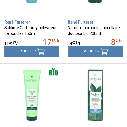
René Furterer
René Furterer
Sublime Curl spray activateur
Naturia shampoing micellaire
de boucles 150ml
douceur bio 200ml
17
8
€
95
€
95
€
67
€
75
119
/
l.
44
/
l.
AJOUTER
AJOUTER