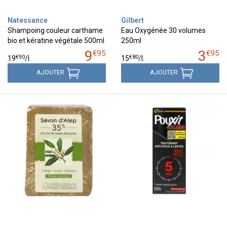
Natessance
Gilbert
Shampoing couleur carthame
Eau Oxygénée 30 volumes
bio et kératine végétale 500ml
250ml
9
3
€
95
€
95
€
90
€
80
19
/
l.
15
/
l.
AJOUTER
AJOUTER