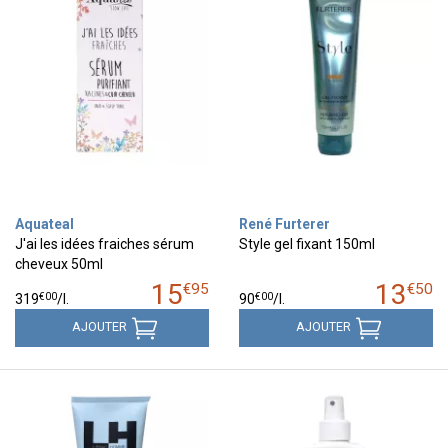
Aquateal
René Furterer
J'ai les idées fraiches sérum
Style gel fixant 150ml
cheveux 50ml
15
13
€
95
€
50
€
00
€
00
319
/
l.
90
/
l.
AJOUTER
AJOUTER