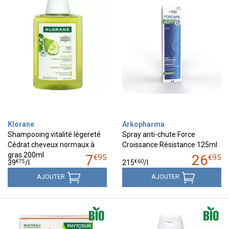
Klorane
Arkopharma
Shampooing vitalité légereté
Spray anti-chute Force
Cédrat cheveux normaux à
Croissance Résistance 125ml
gras 200ml
7
26
€
95
€
95
€
75
€
60
39
/
l.
215
/
l.
AJOUTER
AJOUTER