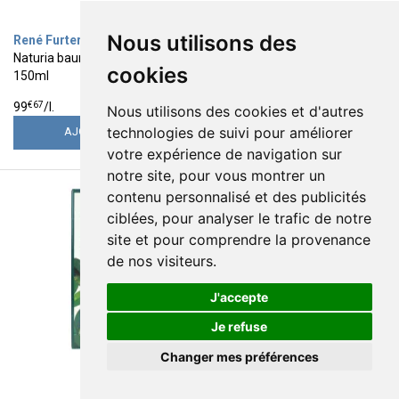
Nous utilisons des
René Furterer
René Furterer
Naturia baume lacté démêlant
Sublime Curl baume démêlant
cookies
150ml
150ml
14
16
€
95
€
95
€
67
€
00
99
/
l.
113
/
l.
Nous utilisons des cookies et d'autres
technologies de suivi pour améliorer
AJOUTER
AJOUTER
votre expérience de navigation sur
notre site, pour vous montrer un
contenu personnalisé et des publicités
ciblées, pour analyser le trafic de notre
site et pour comprendre la provenance
de nos visiteurs.
J'accepte
Je refuse
Changer mes préférences