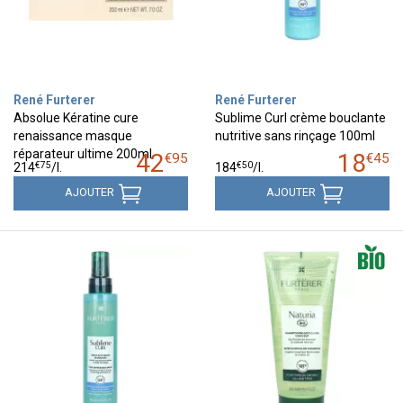
René Furterer
René Furterer
Absolue Kératine cure
Sublime Curl crème bouclante
renaissance masque
nutritive sans rinçage 100ml
réparateur ultime 200ml
42
18
€
95
€
45
€
75
€
50
214
/
l.
184
/
l.
AJOUTER
AJOUTER