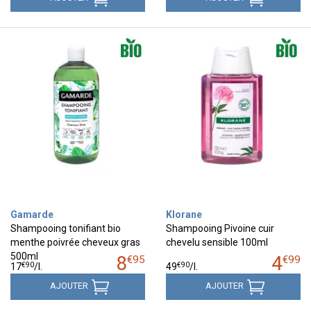
Gamarde
Klorane
Shampooing tonifiant bio
Shampooing Pivoine cuir
menthe poivrée cheveux gras
chevelu sensible 100ml
500ml
8
4
€
95
€
99
€
90
€
90
17
/
l.
49
/
l.
AJOUTER
AJOUTER