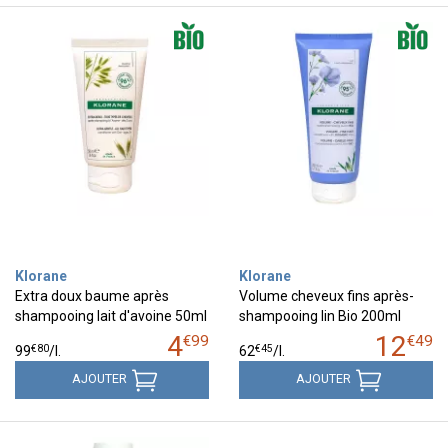
Klorane
Klorane
Extra doux baume après
Volume cheveux fins après-
shampooing lait d'avoine 50ml
shampooing lin Bio 200ml
4
12
€
99
€
49
€
80
€
45
99
/
l.
62
/
l.
AJOUTER
AJOUTER