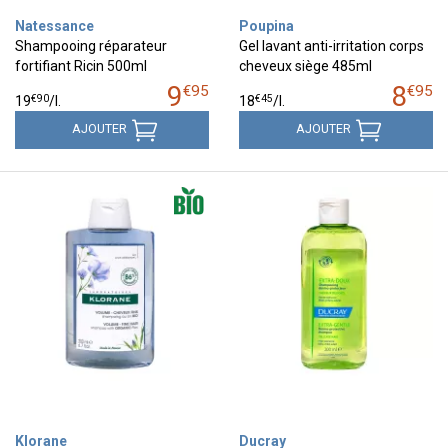
Natessance
Poupina
Shampooing réparateur
Gel lavant anti-irritation corps
fortifiant Ricin 500ml
cheveux siège 485ml
9
8
€
95
€
95
€
90
€
45
19
/
l.
18
/
l.
AJOUTER
AJOUTER
Klorane
Ducray