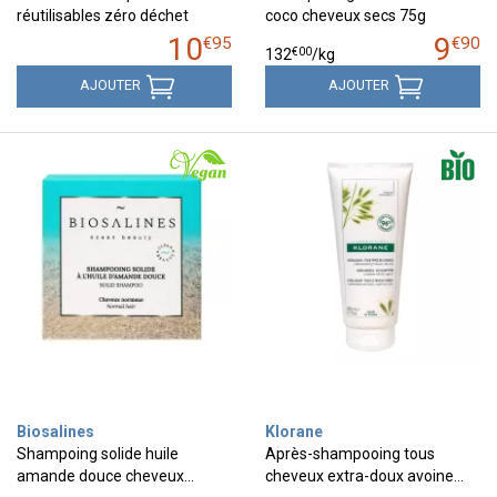
réutilisables zéro déchet
coco cheveux secs 75g
10
9
€
95
€
90
€
00
132
/kg
AJOUTER
AJOUTER
Biosalines
Klorane
Shampoing solide huile
Après-shampooing tous
amande douce cheveux…
cheveux extra-doux avoine…