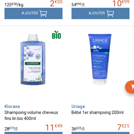
2
10
€
50
€
99
€
00
€
95
125
/kg
54
/
l.
AJOUTER
AJOUTER
Klorane
Uriage
Shampoing volume cheveux
Bébé 1er shampoing 200ml
fins lin bio 400ml
11
7
€
49
€
25
€
73
€
25
28
/
l.
36
/
l.