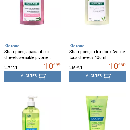
Klorane
Klorane
Shampoing apaisant cuir
Shampoing extra-doux Avoine
chevelu sensible pivoine…
tous cheveux 400ml
10
10
€
99
€
50
€
48
€
25
27
/
l.
26
/
l.
AJOUTER
AJOUTER