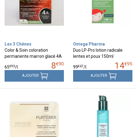
Les 3 Chênes
Omega Pharma
Color & Soin coloration
Duo LP-Pro lotion radicale
permanente marron glacé 4A
lentes et poux 150ml
8
14
€
90
€
95
€
93
€
67
65
/
l.
99
/
l.
AJOUTER
AJOUTER