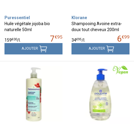
Puressentiel
Klorane
Huile végétale jojoba bio
Shampooing Avoine extra-
naturelle 50ml
doux tout cheveux 200ml
7
6
€
95
€
99
€
00
€
95
159
/
l.
34
/
l.
AJOUTER
AJOUTER