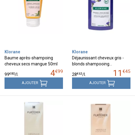
Klorane
Klorane
Baume après-shampoing
Déjaunissant cheveux gris -
cheveux secs mangue 50ml
blonds shampooing…
4
11
€
99
€
45
€
80
€
63
99
/
l.
28
/
l.
AJOUTER
AJOUTER