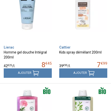
Lierac
Cattier
Homme gel douche Intégral
Kids spray démêlant 200ml
200ml
8
7
€
45
€
99
€
25
€
95
42
/
l.
39
/
l.
AJOUTER
AJOUTER