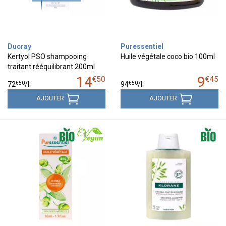
Ducray
Puressentiel
Kertyol PSO shampooing
Huile végétale coco bio 100ml
traitant rééquilibrant 200ml
14
9
€
50
€
45
€
50
€
50
72
/
l.
94
/
l.
AJOUTER
AJOUTER