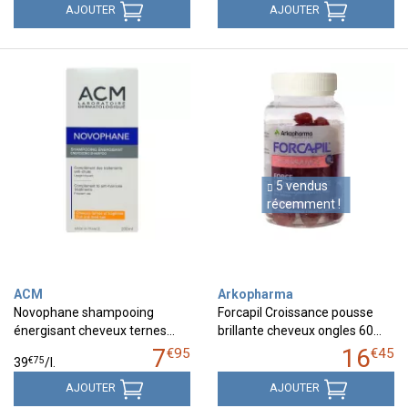
AJOUTER
AJOUTER
5 vendus
récemment !
ACM
Arkopharma
Novophane shampooing
Forcapil Croissance pousse
énergisant cheveux ternes…
brillante cheveux ongles 60…
7
16
€
95
€
45
€
75
39
/
l.
AJOUTER
AJOUTER