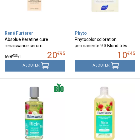
René Furterer
Phyto
Absolue Keratine cure
Phytocolor coloration
renaissance serum…
permanente 9.3 Blond très…
20
10
€
95
€
45
€
33
698
/
l.
AJOUTER
AJOUTER