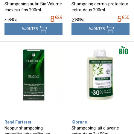
Shampooing au lin Bio Volume
Shampoing dermo-protecteur
cheveux fins 200ml
extra-doux 200ml
8
5
€
29
€
50
€
45
€
50
41
/
l.
27
/
l.
AJOUTER
AJOUTER
René Furterer
Klorane
Neopur shampooing
Shampooing lait d'avoine
antipelliculaire pellicules
extra-doux 2x400ml