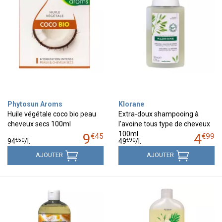
Phytosun Aroms
Klorane
Huile végétale coco bio peau
Extra-doux shampooing à
cheveux secs 100ml
l'avoine tous type de cheveux
100ml
9
4
€
45
€
99
€
50
€
90
94
/
l.
49
/
l.
AJOUTER
AJOUTER