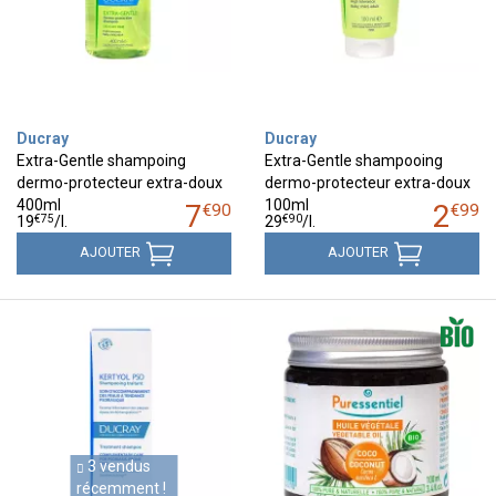
Ducray
Ducray
Extra-Gentle shampoing
Extra-Gentle shampooing
dermo-protecteur extra-doux
dermo-protecteur extra-doux
400ml
100ml
7
2
€
90
€
99
€
75
€
90
19
/
l.
29
/
l.
AJOUTER
AJOUTER
3 vendus
récemment !