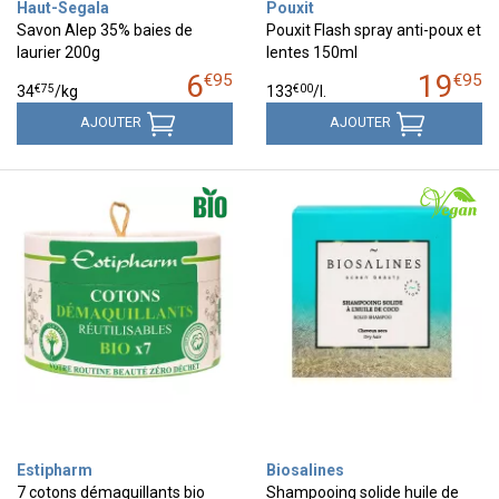
Haut-Segala
Pouxit
Savon Alep 35% baies de
Pouxit Flash spray anti-poux et
laurier 200g
lentes 150ml
6
19
€
95
€
95
€
75
€
00
34
/kg
133
/
l.
AJOUTER
AJOUTER
Estipharm
Biosalines
7 cotons démaquillants bio
Shampooing solide huile de