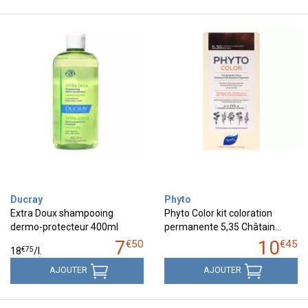
Ducray
Phyto
Extra Doux shampooing
Phyto Color kit coloration
dermo-protecteur 400ml
permanente 5,35 Châtain…
7
10
€
50
€
45
€
75
18
/
l.
AJOUTER
AJOUTER