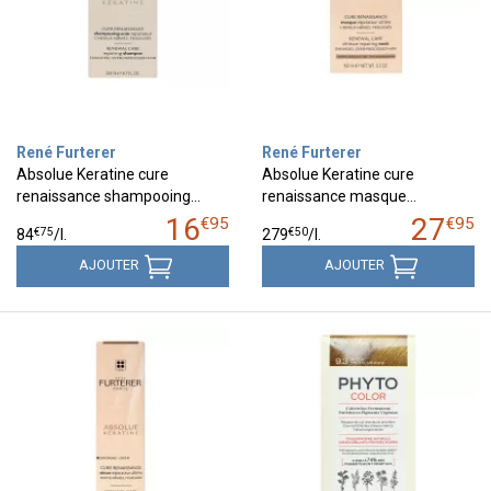
René Furterer
René Furterer
Absolue Keratine cure
Absolue Keratine cure
renaissance shampooing…
renaissance masque…
16
27
€
95
€
95
€
75
€
50
84
/
l.
279
/
l.
AJOUTER
AJOUTER