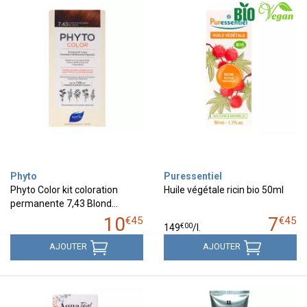
Phyto
Puressentiel
Phyto Color kit coloration
Huile végétale ricin bio 50ml
permanente 7,43 Blond…
10
7
€
45
€
45
€
00
149
/
l.
AJOUTER
AJOUTER