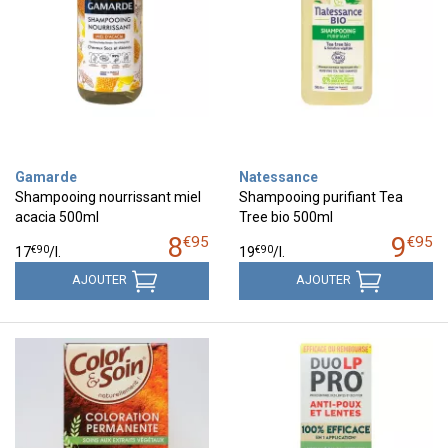
Gamarde
Natessance
Shampooing nourrissant miel
Shampooing purifiant Tea
acacia 500ml
Tree bio 500ml
8
9
€
95
€
95
€
90
€
90
17
/
l.
19
/
l.
AJOUTER
AJOUTER