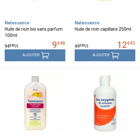
Natessance
Natessance
Huile de ricin bio sans parfum
Huile de ricin capillaire 250ml
100ml
9
12
€
48
€
45
€
80
€
80
94
/
l.
49
/
l.
AJOUTER
AJOUTER