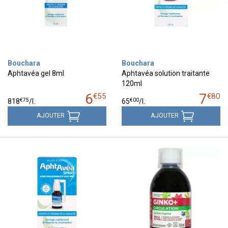
Bouchara
Bouchara
Aphtavéa gel 8ml
Aphtavéa solution traitante
120ml
6
7
€
55
€
80
€
75
€
00
818
/
l.
65
/
l.
AJOUTER
AJOUTER