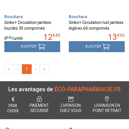
Bouchara
Bouchara
Ginko+ Circulation jambes
Ginko+ Circulation nuit jambes
lourdes 30 comprimés
légères 60 comprimés
12
13
€
49
€
95
€
42
0
/unité
AJOUTER
AJOUTER
«
‹
1
›
»
Les avantages de
ÉCO-PARAPHARMACIE.FR
€
PAIEMENT
LIVRAISON
LIVRAISON EN
PRIX
SÉCURISÉ
CHEZ VOUS
POINT RETRAIT
CHOIX