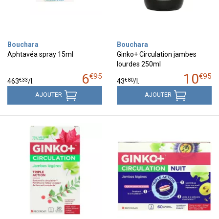
Bouchara
Bouchara
Aphtavéa spray 15ml
Ginko+ Circulation jambes
lourdes 250ml
6
10
€
95
€
95
€
33
€
80
463
/
l.
43
/
l.
AJOUTER
AJOUTER