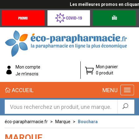
Les meilleures promos en cliquant 
Promotions
Covid-
Produits
&
19
bio
Offres
Coronavirus
éco-
Mon panier
Mon compte
parapharmacie.fr
0 produit
Je m’inscris
éco-
ACCUEIL
MENU
parapharmacie.fr
éco-parapharmacie.fr
Marque
Bouchara
MARQUE