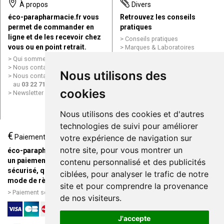
À propos
Divers
éco-parapharmacie.fr vous
Retrouvez les conseils
permet de commander en
pratiques
ligne et de les recevoir chez
Conseils pratiques
vous ou en point retrait.
Marques & Laboratoires
Conditions générales de vente
Qui sommes nous ?
(CGV)
Nous contacter par e-mail
Nous utilisons des
Mentions légales
Nous contacter par téléphone
Données personnelles
au
03 22 71 64 10
Cookies
cookies
Newsletter
Mes préférences Cookies
Grande Pharmacie d’Amiens en
Nous utilisons des cookies et d'autres
ligne
technologies de suivi pour améliorer
€
Livraison / Point retrait
Paiement
votre expérience de navigation sur
Commandez en ligne et
notre site, pour vous montrer un
éco-parapharmacie.fr offre
recevez votre commande
un paiement entièrement
contenu personnalisé et des publicités
rapidement chez vous ou en
sécurisé, quel que soit le
ciblées, pour analyser le trafic de notre
point retrait
mode de règlement
site et pour comprendre la provenance
Livraison chez vous ou en
Paiement sécurisé et simple
de nos visiteurs.
points relais
J'accepte