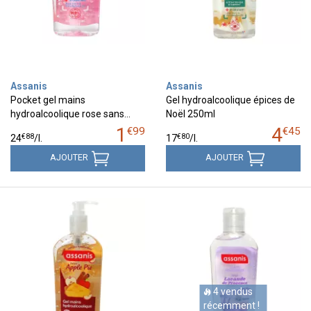
Assanis
Assanis
Pocket gel mains
Gel hydroalcoolique épices de
hydroalcoolique rose sans…
Noël 250ml
1
4
€
99
€
45
€
88
€
80
24
/
l.
17
/
l.
AJOUTER
AJOUTER
4 vendus
récemment !