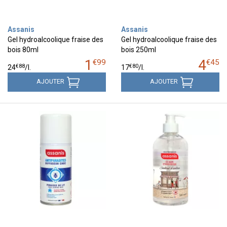
Assanis
Assanis
Gel hydroalcoolique fraise des
Gel hydroalcoolique fraise des
bois 80ml
bois 250ml
1
4
€
99
€
45
€
88
€
80
24
/
l.
17
/
l.
AJOUTER
AJOUTER