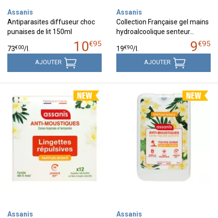
Assanis
Assanis
Antiparasites diffuseur choc
Collection Française gel mains
punaises de lit 150ml
hydroalcoolique senteur…
10
9
€
95
€
95
€
00
€
90
73
/
l.
19
/
l.
AJOUTER
AJOUTER
Assanis
Assanis