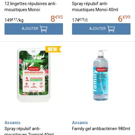
12 lingettes répulsives anti-
Spray répulsif anti-
moustiques Monoï
moustiques Monoï 40ml
8
6
€
95
€
99
€
17
€
75
149
/kg
174
/
l.
AJOUTER
AJOUTER
Assanis
Assanis
Spray répulsif anti-
Family gel antibactérien 980ml
moustiques Tropical 40ml