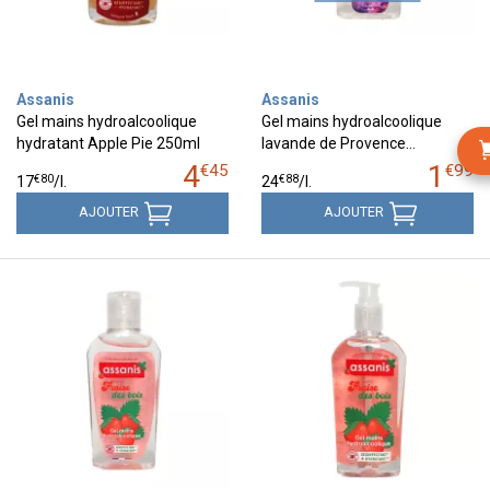
Assanis
Assanis
Gel mains hydroalcoolique
Gel mains hydroalcoolique
hydratant Apple Pie 250ml
lavande de Provence…
4
1
€
45
€
99
€
80
€
88
17
/
l.
24
/
l.
AJOUTER
AJOUTER