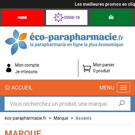
Les meilleures promos en cliquan
Promotions
Covid-
Produits
&
19
bio
Offres
Coronavirus
éco-
Mon panier
Mon compte
parapharmacie.fr
0 produit
Je m’inscris
éco-
ACCUEIL
MENU
parapharmacie.fr
éco-parapharmacie.fr
Marque
Assanis
MARQUE