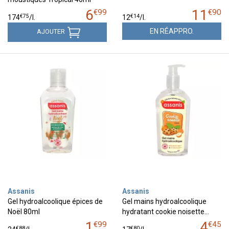
6
11
€
99
€
90
€
75
€
14
174
/
l.
12
/
l.
EN RÉAPPRO.
AJOUTER
Assanis
Assanis
Gel hydroalcoolique épices de
Gel mains hydroalcoolique
Noël 80ml
hydratant cookie noisette…
1
4
€
99
€
45
€
88
€
80