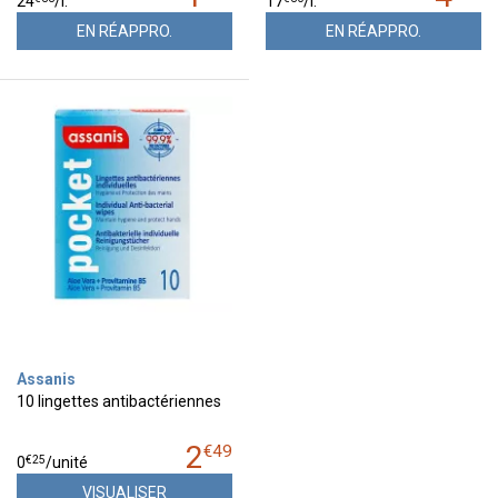
24
/
l.
17
/
l.
EN RÉAPPRO.
EN RÉAPPRO.
Assanis
10 lingettes antibactériennes
2
€
49
€
25
0
/unité
VISUALISER