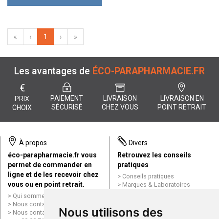
«
‹
1
›
»
Les avantages de
ÉCO-PARAPHARMACIE.FR
€
PAIEMENT
LIVRAISON
LIVRAISON EN
PRIX
SÉCURISÉ
CHEZ VOUS
POINT RETRAIT
CHOIX
À propos
Divers
éco-parapharmacie.fr vous
Retrouvez les conseils
permet de commander en
pratiques
ligne et de les recevoir chez
Conseils pratiques
vous ou en point retrait.
Marques & Laboratoires
Conditions générales de vente
Qui sommes nous ?
(CGV)
Nous contacter par e-mail
Nous utilisons des
Mentions légales
Nous contacter par téléphone
Données personnelles