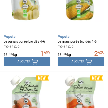
Popote
Popote
Le panais purée bio dès 4-6
Le maïs purée bio dès 4-6
mois 120g
mois 120g
1
2
€
99
€
20
€
58
€
33
16
/kg
18
/kg
AJOUTER
AJOUTER