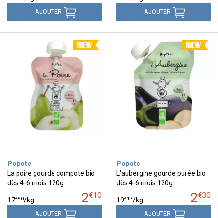
AJOUTER
AJOUTER
Popote
Popote
La poire gourde compote bio
L'aubergine gourde purée bio
dès 4-6 mois 120g
dès 4-6 mois 120g
2
2
€
10
€
30
€
50
€
17
17
/kg
19
/kg
AJOUTER
AJOUTER