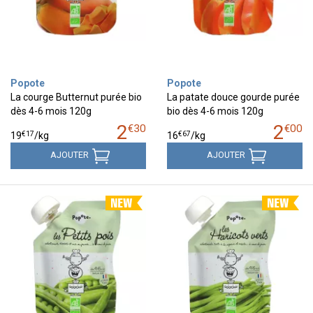
Popote
Popote
La courge Butternut purée bio
La patate douce gourde purée
dès 4-6 mois 120g
bio dès 4-6 mois 120g
2
2
€
30
€
00
€
17
€
67
19
/kg
16
/kg
AJOUTER
AJOUTER