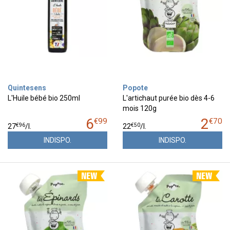
Quintesens
Popote
L'Huile bébé bio 250ml
L'artichaut purée bio dès 4-6
mois 120g
6
2
€
99
€
70
€
96
€
50
27
/
l.
22
/
l.
INDISPO.
INDISPO.