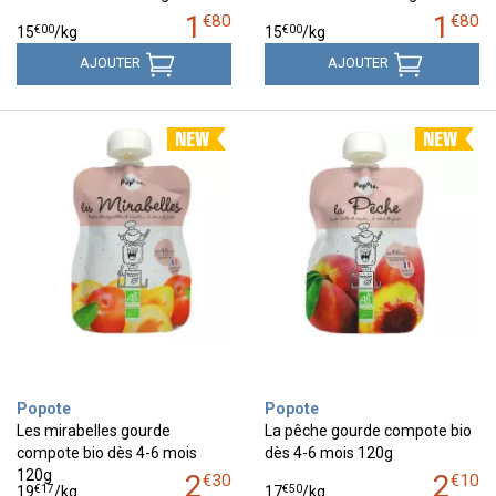
1
1
€
80
€
80
€
00
€
00
15
/kg
15
/kg
AJOUTER
AJOUTER
Popote
Popote
Les mirabelles gourde
La pêche gourde compote bio
compote bio dès 4-6 mois
dès 4-6 mois 120g
120g
2
2
€
30
€
10
€
17
€
50
19
/kg
17
/kg