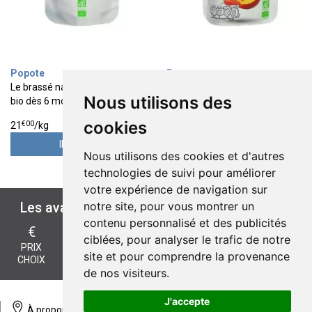
Popote
Popote
Le brassé nature gourde purée
La nectarine gourde compote
Nous utilisons des
bio dès 6 mois 100g
bio dès 4-6 mois 120g
2
2
€
10
€
30
cookies
€
00
€
17
21
/kg
19
/kg
INDISPO.
INDISPO.
Nous utilisons des cookies et d'autres
technologies de suivi pour améliorer
votre expérience de navigation sur
notre site, pour vous montrer un
Les avantages de
ÉCO-PARAPHARMACIE.FR
contenu personnalisé et des publicités
€
ciblées, pour analyser le trafic de notre
PAIEMENT
LIVRAISON
LIVRAISON EN
PRIX
site et pour comprendre la provenance
SÉCURISÉ
CHEZ VOUS
POINT RETRAIT
CHOIX
de nos visiteurs.
J'accepte
À propos
Divers