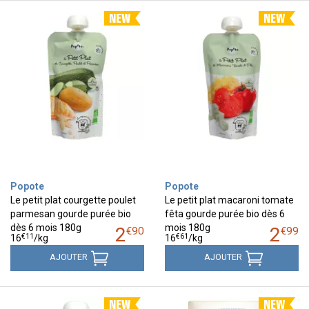
Popote
Popote
Le petit plat courgette poulet
Le petit plat macaroni tomate
parmesan gourde purée bio
fêta gourde purée bio dès 6
dès 6 mois 180g
mois 180g
2
2
€
90
€
99
€
11
€
61
16
/kg
16
/kg
AJOUTER
AJOUTER