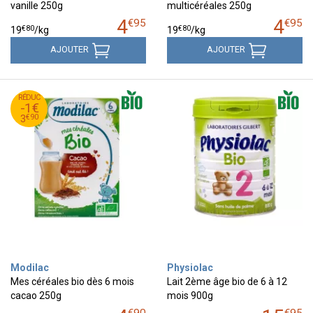
vanille 250g
multicéréales 250g
4
4
€
95
€
95
€
80
€
80
19
/kg
19
/kg
AJOUTER
AJOUTER
90
€
RÉDUC
4
-1€
90
€
3
€
90
3
Modilac
Physiolac
Mes céréales bio dès 6 mois
Lait 2ème âge bio de 6 à 12
cacao 250g
mois 900g