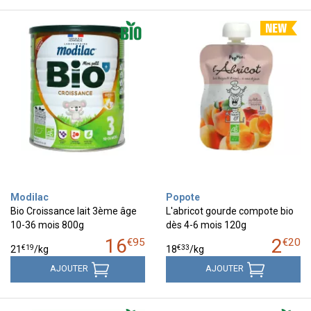
Modilac
Popote
Bio Croissance lait 3ème âge
L'abricot gourde compote bio
10-36 mois 800g
dès 4-6 mois 120g
16
2
€
95
€
20
€
19
€
33
21
/kg
18
/kg
AJOUTER
AJOUTER