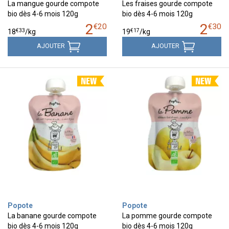
La mangue gourde compote
Les fraises gourde compote
bio dès 4-6 mois 120g
bio dès 4-6 mois 120g
2
2
€
20
€
30
€
33
€
17
18
/kg
19
/kg
AJOUTER
AJOUTER
Popote
Popote
La banane gourde compote
La pomme gourde compote
bio dès 4-6 mois 120g
bio dès 4-6 mois 120g