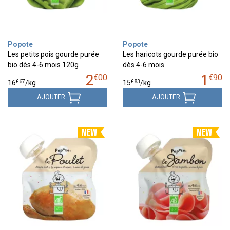
Popote
Popote
Les petits pois gourde purée
Les haricots gourde purée bio
bio dès 4-6 mois 120g
dès 4-6 mois
2
1
€
00
€
90
€
67
€
83
16
/kg
15
/kg
AJOUTER
AJOUTER