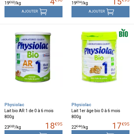
4
15
€
90
€
95
€
60
€
94
19
/kg
19
/kg
AJOUTER
AJOUTER
Physiolac
Physiolac
Lait bio AR 1 de 0 à 6 mois
Lait 1er âge bio 0 à 6 mois
800g
800g
18
17
€
95
€
95
€
69
€
44
23
/kg
22
/kg