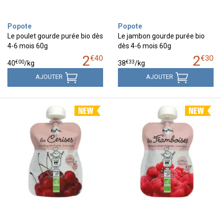
Popote
Popote
Le poulet gourde purée bio dès
Le jambon gourde purée bio
4-6 mois 60g
dès 4-6 mois 60g
2
2
€
40
€
30
€
00
€
33
40
/kg
38
/kg
AJOUTER
AJOUTER