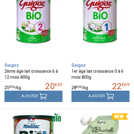
Guigoz
Guigoz
2ème âge lait croissance 6 à
1er âge lait croissance 0 à 6
12 mois 800g
mois 800g
20
22
€
45
€
69
€
56
€
36
25
/kg
28
/kg
AJOUTER
AJOUTER