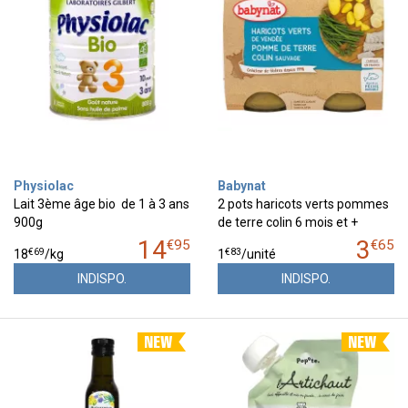
Physiolac
Babynat
Lait 3ème âge bio de 1 à 3 ans
2 pots haricots verts pommes
900g
de terre colin 6 mois et +
14
3
€
95
€
65
€
69
€
83
18
/kg
1
/unité
INDISPO.
INDISPO.