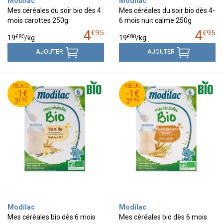
Modilac
Modilac
Mes céréales du soir bio dès 4
Mes céréales du soir bio dès 4-
mois carottes 250g
6 mois nuit calme 250g
4
4
€
95
€
95
€
80
€
80
19
/kg
19
/kg
AJOUTER
AJOUTER
95
€
95
€
RÉDUC
4
RÉDUC
4
-1€
-1€
95
€
95
€
3
3
€
95
€
95
3
3
Modilac
Modilac
Mes céréales bio dès 6 mois
Mes céréales bio dès 6 mois