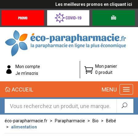
Les meilleures promos en cliquant ici
Promotions
Covid-
Produits
&
19
bio
Offres
Coronavirus
éco-
Mon panier
Mon compte
parapharmacie.fr
0 produit
Je m’inscris
éco-
ACCUEIL
MENU
parapharmacie.fr
éco-parapharmacie.fr
Parapharmacie
Bio
Bébé
alimentation