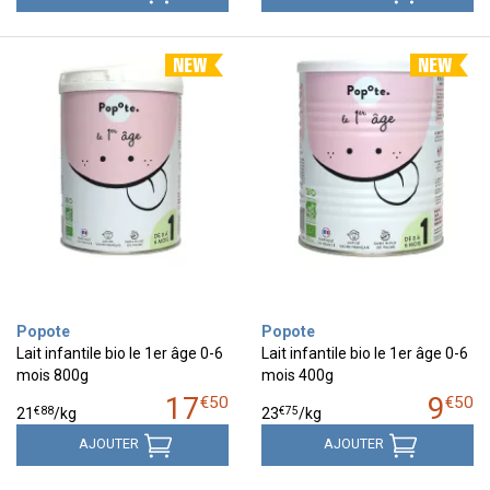
Popote
Popote
Lait infantile bio le 1er âge 0-6
Lait infantile bio le 1er âge 0-6
mois 800g
mois 400g
17
9
€
50
€
50
€
88
€
75
21
/kg
23
/kg
AJOUTER
AJOUTER