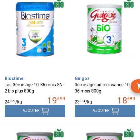
Biostime
Guigoz
Lait 3ème âge 10-36 mois SN-
3ème âge lait croissance 10 à
2 bio plus 800g
36 mois 800g
19
18
€
99
€
89
€
99
€
61
24
/kg
23
/kg
AJOUTER
AJOUTER