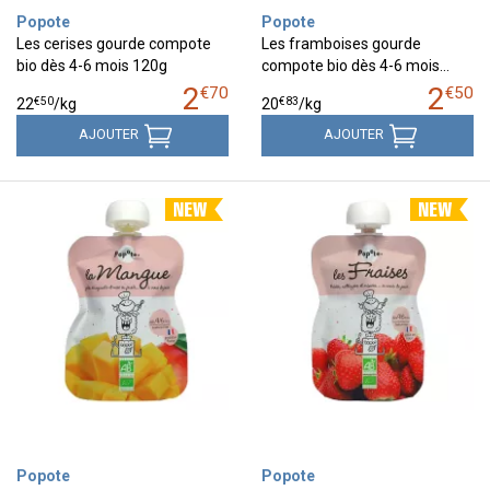
Popote
Popote
Les cerises gourde compote
Les framboises gourde
bio dès 4-6 mois 120g
compote bio dès 4-6 mois…
2
2
€
70
€
50
€
50
€
83
22
/kg
20
/kg
AJOUTER
AJOUTER
Popote
Popote