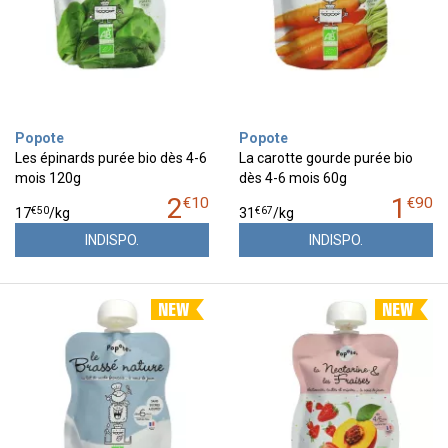
Popote
Popote
Les épinards purée bio dès 4-6
La carotte gourde purée bio
mois 120g
dès 4-6 mois 60g
2
1
€
10
€
90
€
50
€
67
17
/kg
31
/kg
INDISPO.
INDISPO.