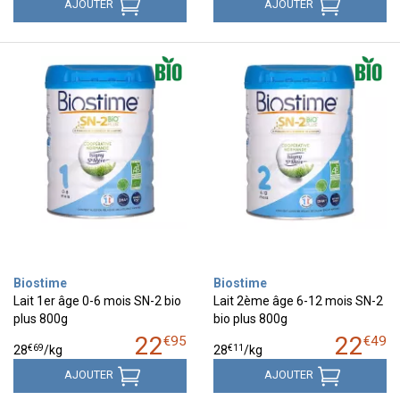
AJOUTER
AJOUTER
Biostime
Biostime
Lait 1er âge 0-6 mois SN-2 bio
Lait 2ème âge 6-12 mois SN-2
plus 800g
bio plus 800g
22
22
€
95
€
49
€
69
€
11
28
/kg
28
/kg
AJOUTER
AJOUTER