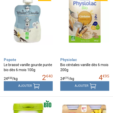
Popote
Physiolac
Le brassé vanille gourde purée
Bio céréales vanille dès 6 mois
bio dès 6 mois 100g
200g
2
4
€
40
€
95
€
00
€
75
24
/kg
24
/kg
AJOUTER
AJOUTER