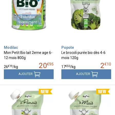
3 vendus
récemment !
Modilac
Popote
Mon Petit Bio lait 2eme age 6-
Le brocoli purée bio dès 4-6
12 mois 800g
mois 120g
20
2
€
95
€
10
€
19
€
50
26
/kg
17
/kg
AJOUTER
AJOUTER