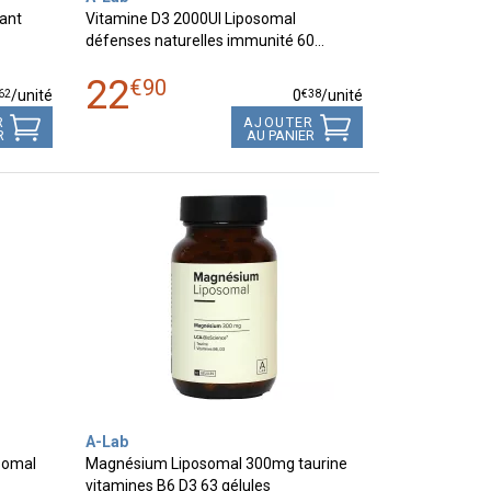
ant
Vitamine D3 2000UI Liposomal
défenses naturelles immunité 60…
22
€
90
62
€
38
/unité
0
/unité
R
AJOUTER
R
AU PANIER
A-Lab
somal
Magnésium Liposomal 300mg taurine
vitamines B6 D3 63 gélules