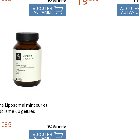
8
19
€
48
€
0
/unité
0
AJOUTER
AJOUTE
AU PANIER
AU PANIE
b
e Liposomal minceur et
olisme 60 gélules
2
€
85
€
38
0
/unité
AJOUTER
AU PANIER