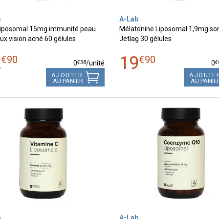
b
A-Lab
Liposomal 15mg immunité peau
Mélatonine Liposomal 1,9mg s
ux vision acné 60 gélules
Jetlag 30 gélules
2
19
€
90
€
90
€
38
€
0
/unité
0
AJOUTER
AJOUTE
AU PANIER
AU PANIE
b
A-Lab