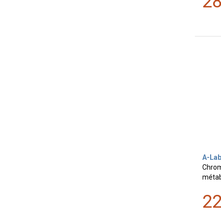
2
A-La
Chrom
métab
2