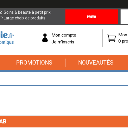
Promotions
Covi
Soins & beauté à petit prix
&
19
Large choix de produits
Offres
Cor
Mon 
Mon compte
0 pro
Je m’inscris
PROMOTIONS
NOUVEAUTÉS
AB