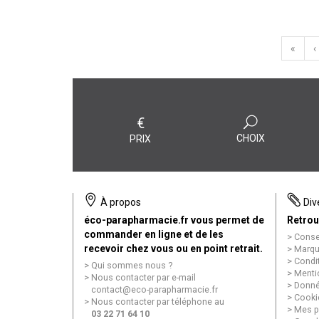
«
‹
€
CHOIX
PRIX
À propos
Div
éco-parapharmacie.fr vous permet de
Retrou
commander en ligne et de les
Conse
recevoir chez vous ou en point retrait.
Marqu
Condi
Qui sommes nous ?
Menti
Nous contacter par e-mail
Donné
contact
@
eco-parapharmacie.fr
Cooki
Nous contacter par téléphone au
Mes p
03 22 71 64 10