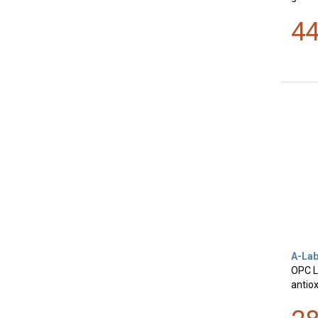
4
A-La
OPC L
antiox