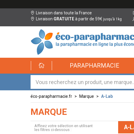
Livraison dans toute la France
Livraison
GRATUITE
à partir de 59€
jusqu’à 1kg
éco-
PARAPHARMACIE
parapharmacie.fr
éco-
parapharmacie.fr
éco-parapharmacie.fr
Marque
A-Lab
MARQUE
Affinez votre sélection en utilisant
A-L
les filtres ci-dessous :