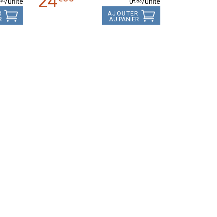
24
44
€
83
/unité
0
/unité
R
AJOUTER
R
AU PANIER