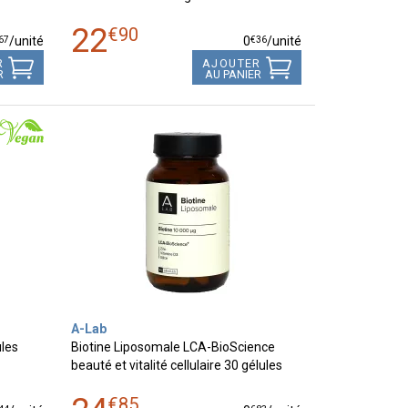
22
€
90
67
€
36
/unité
0
/unité
R
AJOUTER
R
AU PANIER
A-Lab
ules
Biotine Liposomale LCA-BioScience
beauté et vitalité cellulaire 30 gélules
€
85