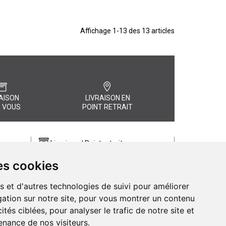
Affichage 1-13 des 13 articles
AISON
LIVRAISON EN
 VOUS
POINT RETRAIT
Livraison / Point retrait
Commandez en ligne et recevez votre
es cookies
commande rapidement chez vous ou
, quel
en point retrait
s et d'autres technologies de suivi pour améliorer
Livraison chez vous ou en points relais
ation sur notre site, pour vous montrer un contenu
ités ciblées, pour analyser le trafic de notre site et
nance de nos visiteurs.