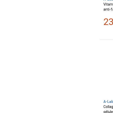
Vitam
anti-f
2
A-La
Colla
gélul