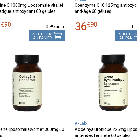
ine C 1000mg Liposomale vitalité
Coenzyme Q10 125mg antioxyd
atigue antioxydant 60 gélules
anti-âge 60 gélules
3
36
€
90
€
90
€
40
€
0
/unité
0
AJOUTER
AJOUTE
AU PANIER
AU PANIE
b
A-Lab
gène liposomal Ovomet 300mg 60
Acide hyaluronique 225mg Lipo
es
anti-rides fermeté 60 gélules