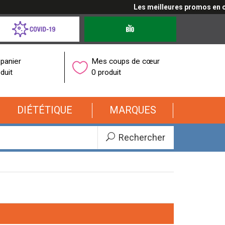
Les meilleures promos en cliquan
d-
Produits
bio
onavirus
panier
Mes coups de cœur
duit
0 produit
DIÉTÉTIQUE
MARQUES
Rechercher