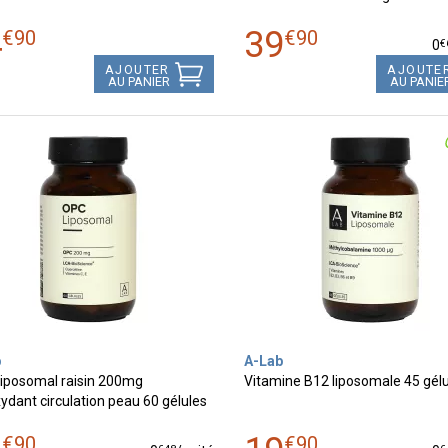
4
39
€
90
€
90
€
0
AJOUTER
AJOUTE
AU PANIER
AU PANIE
b
A-Lab
iposomal raisin 200mg
Vitamine B12 liposomale 45 gél
ydant circulation peau 60 gélules
€
90
€
90