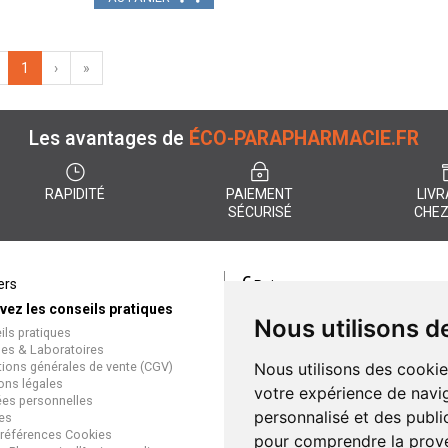
1
›
»
Les avantages de
ÉCO-PARAPHARMACIE.FR
RAPIDITÉ
PAIEMENT
LIVR
SÉCURISÉ
CHEZ
€
ers
Paiement
vez les conseils pratiques
éco-parapharmacie.fr offre un
Nous utilisons d
ils pratiques
paiement entièrement sécurisé
es & Laboratoires
que soit le mode de règlement
tions générales de vente (CGV)
Nous utilisons des cookie
Paiement sécurisé et simple
ons légales
votre expérience de navig
es personnelles
personnalisé et des public
es
références Cookies
pour comprendre la prove