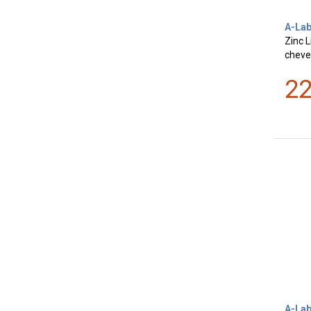
A-La
Zinc 
cheve
2
A-La