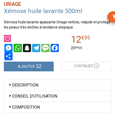
URIAGE
Xémose huile lavante 500ml
Xémose huile lavante apaisante Uriage nettoie, relipide et protège
les peaux très sèches à tendance atopique.
12
€
95
Messenger
WhatsApp
Snapchat
Telegram
Message
Facebook
€
90
25
/
l.
Partager
CONTINUER
AJOUTER
DESCRIPTION
CONSEIL D’UTILISATION
COMPOSITION