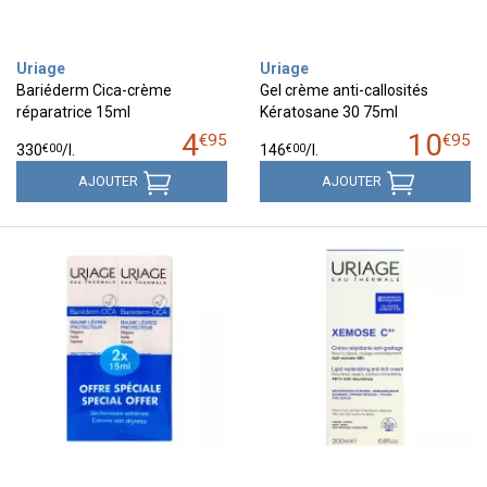
Uriage
Uriage
Bariéderm Cica-crème
Gel crème anti-callosités
réparatrice 15ml
Kératosane 30 75ml
4
10
€
95
€
95
€
00
€
00
330
/
l.
146
/
l.
AJOUTER
AJOUTER