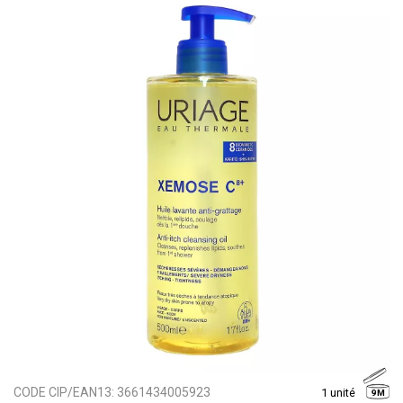
CODE CIP/EAN13:
3661434005923
1 unité
9M