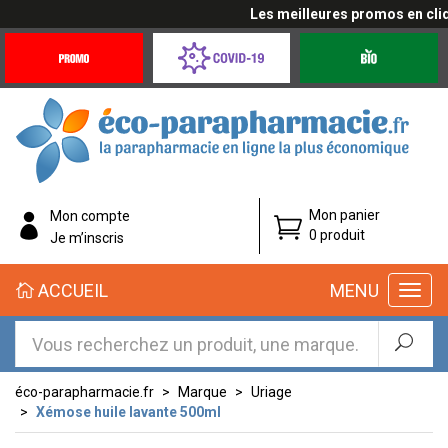
Les meilleures promos en cliqua
Promotions
Covid-
Produits
&
19
bio
Offres
Coronavirus
éco-
Mon panier
Mon compte
parapharmacie.fr
0 produit
Je m’inscris
éco-
ACCUEIL
MENU
parapharmacie.fr
éco-parapharmacie.fr
Marque
Uriage
Xémose huile lavante 500ml