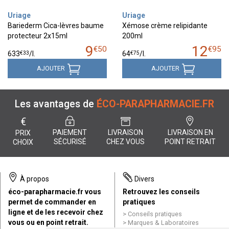
Uriage
Uriage
Bariederm Cica-lèvres baume
Xémose crème relipidante
protecteur 2x15ml
200ml
9
12
€
50
€
95
€
33
€
75
633
/
l.
64
/
l.
AJOUTER
AJOUTER
Les avantages de
ÉCO-PARAPHARMACIE.FR
€
PAIEMENT
LIVRAISON
LIVRAISON EN
PRIX
SÉCURISÉ
CHEZ VOUS
POINT RETRAIT
CHOIX
À propos
Divers
éco-parapharmacie.fr vous
Retrouvez les conseils
permet de commander en
pratiques
ligne et de les recevoir chez
Conseils pratiques
vous ou en point retrait.
Marques & Laboratoires