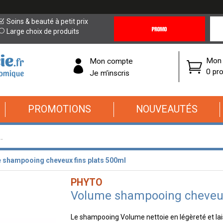
Promotions
Covi
Soins & beauté à petit prix
&
19
Large choix de produits
Offres
Cor
Mon 
Mon compte
0 pro
Je m’inscris
PROMOTIONS
NOUVEAUTÉS
 shampooing cheveux fins plats 500ml
PHYTO
Volume shampooing cheveux
Le shampooing Volume nettoie en légèreté et lai