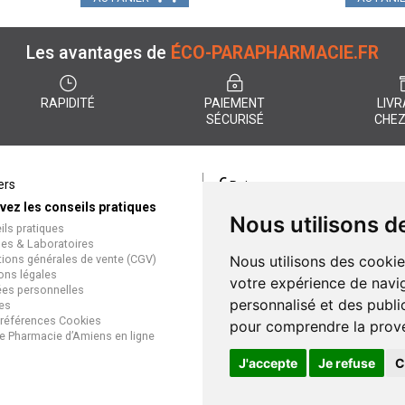
Les avantages de
ÉCO-PARAPHARMACIE.FR
RAPIDITÉ
PAIEMENT
LIVR
SÉCURISÉ
CHEZ
€
ers
Paiement
vez les conseils pratiques
éco-parapharmacie.fr offre un
Nous utilisons d
ils pratiques
paiement entièrement sécurisé
es & Laboratoires
que soit le mode de règlement
tions générales de vente (CGV)
Nous utilisons des cookie
Paiement sécurisé et simple
ons légales
votre expérience de navig
es personnelles
personnalisé et des public
es
références Cookies
pour comprendre la prove
e Pharmacie d’Amiens en ligne
J'accepte
Je refuse
C
Gran