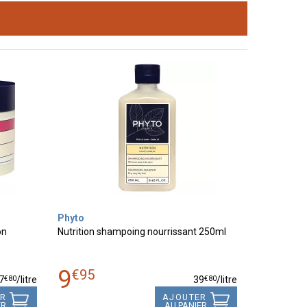
Phyto
on
Nutrition shampoing nourrissant 250ml
9
€
95
€
80
€
80
7
/
litre
39
/
litre
ER
AJOUTER
ER
AU PANIER