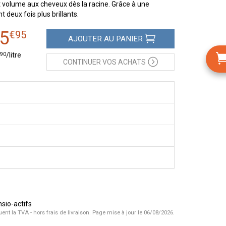
t volume aux cheveux dès la racine. Grâce à une
 deux fois plus brillants.
5
€
95
AJOUTER
AU PANIER
90
/
litre
CONTINUER
VOS ACHATS
nsio-actifs
uent la TVA - hors frais de livraison.
Page mise à jour le 06/08/2026.