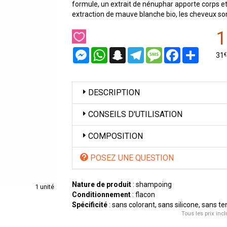
formule, un extrait de nénuphar apporte corps e
extraction de mauve blanche bio, les cheveux sont
1
Messenger
WhatsApp
Snapchat
Telegram
Message
Facebook
Partager
€
31
DESCRIPTION
CONSEILS D'UTILISATION
COMPOSITION
POSEZ UNE QUESTION
Nature de produit
: shampoing
1 unité
Conditionnement
: flacon
Spécificité
: sans colorant, sans silicone, sans te
Tous les prix incl