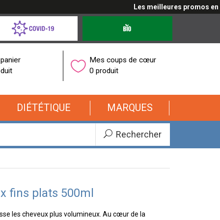
Les meilleures promos en cliq
d-
Produits
bio
onavirus
panier
Mes coups de cœur
duit
0 produit
DIÉTÉTIQUE
MARQUES
Rechercher
 fins plats 500ml
sse les cheveux plus volumineux. Au cœur de la