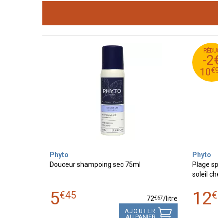
RÉDU
95
€
1
-2
95
€
1
€
10
Phyto
Phyto
Douceur shampoing sec 75ml
Plage sp
soleil c
5
12
€
45
€
€
67
72
/
litre
AJOUTER
AU PANIER