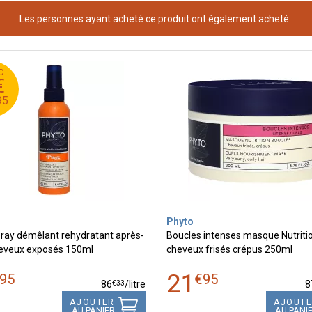
Les personnes ayant acheté ce produit ont également acheté :
C
2
€
0
95
Phyto
ray démêlant rehydratant après-
Boucles intenses masque Nutriti
heveux exposés 150ml
cheveux frisés crépus 250ml
21
95
€
95
€
33
86
/
litre
8
AJOUTER
AJOUT
AU PANIER
AU PANI