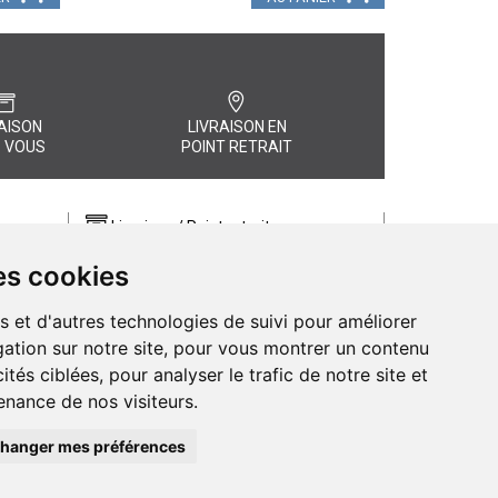
AISON
LIVRAISON EN
 VOUS
POINT RETRAIT
Livraison / Point retrait
Commandez en ligne et recevez votre
es cookies
commande rapidement chez vous ou
, quel
en point retrait
s et d'autres technologies de suivi pour améliorer
Livraison chez vous ou en points relais
ation sur notre site, pour vous montrer un contenu
ités ciblées, pour analyser le trafic de notre site et
nance de nos visiteurs.
hanger mes préférences
de Pharmacie d’Amiens - 11 rue Jean Catelas - 80000 Amiens