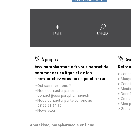
€
CHOIX
PRIX
À propos
Div
éco-parapharmacie.fr vous permet de
Retrou
commander en ligne et de les
Conse
recevoir chez vous ou en point retrait.
Marqu
Condi
Qui sommes nous ?
Menti
Nous contacter par e-mail
Donné
contact
@
eco-parapharmacie.fr
Cooki
Nous contacter par téléphone au
Mes p
03 22 71 64 10
Grand
Newsletter
Apotekisto
, parapharmacie en ligne