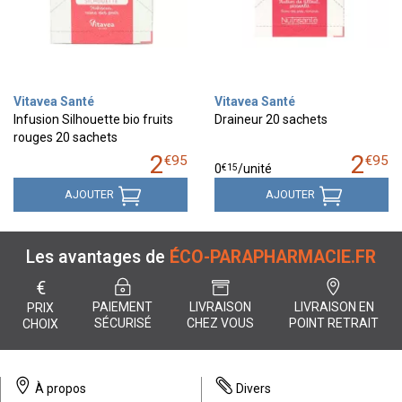
Vitavea Santé
Vitavea Santé
Infusion Silhouette bio fruits
Draineur 20 sachets
rouges 20 sachets
2
2
€
95
€
95
€
15
0
/unité
AJOUTER
AJOUTER
Les avantages de
ÉCO-PARAPHARMACIE.FR
€
PAIEMENT
LIVRAISON
LIVRAISON EN
PRIX
SÉCURISÉ
CHEZ VOUS
POINT RETRAIT
CHOIX
À propos
Divers