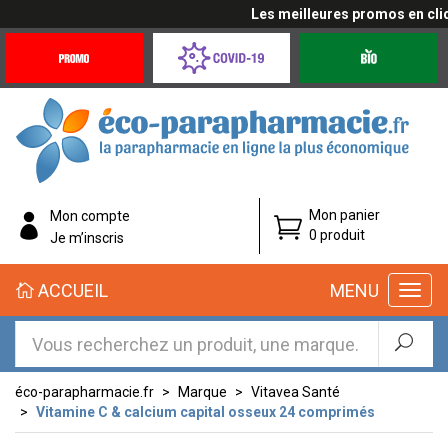
Les meilleures promos en cliqua
Promotions
Covid-
Produits
&
19
bio
Offres
Coronavirus
éco-
Mon panier
Mon compte
parapharmacie.fr
0 produit
Je m’inscris
éco-
ACCUEIL
MENU
parapharmacie.fr
éco-parapharmacie.fr
Marque
Vitavea Santé
Vitamine C & calcium capital osseux 24 comprimés