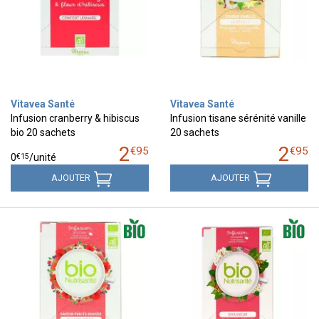
Vitavea Santé
Vitavea Santé
Infusion cranberry & hibiscus
Infusion tisane sérénité vanille
bio 20 sachets
20 sachets
2
2
€
95
€
95
€
15
0
/unité
AJOUTER
AJOUTER