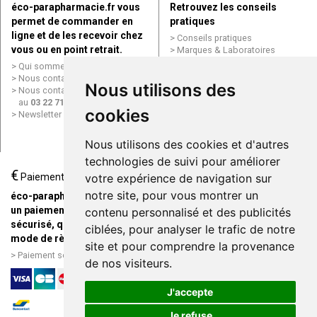
éco-parapharmacie.fr vous
Retrouvez les conseils
permet de commander en
pratiques
ligne et de les recevoir chez
Conseils pratiques
vous ou en point retrait.
Marques & Laboratoires
Conditions générales de vente
Qui sommes nous ?
(CGV)
Nous contacter par e-mail
Nous utilisons des
Mentions légales
Nous contacter par téléphone
Données personnelles
au
03 22 71 64 10
Cookies
cookies
Newsletter
Mes préférences Cookies
Grande Pharmacie d’Amiens en
Nous utilisons des cookies et d'autres
ligne
technologies de suivi pour améliorer
€
Livraison / Point retrait
Paiement
votre expérience de navigation sur
Commandez en ligne et
notre site, pour vous montrer un
éco-parapharmacie.fr offre
recevez votre commande
un paiement entièrement
contenu personnalisé et des publicités
rapidement chez vous ou en
sécurisé, quel que soit le
ciblées, pour analyser le trafic de notre
point retrait
mode de règlement
site et pour comprendre la provenance
Livraison chez vous ou en
Paiement sécurisé et simple
de nos visiteurs.
points relais
J'accepte
Je refuse