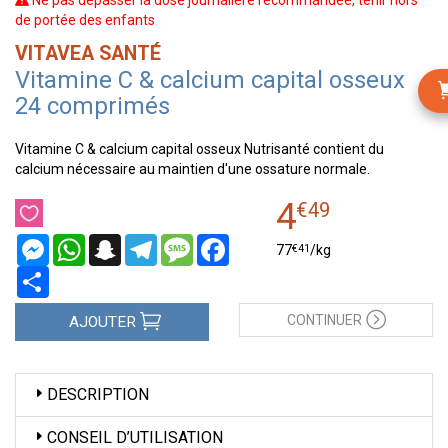
Ne pas dépasser la dose journalière recommandée, tenir hors
de portée des enfants
VITAVEA SANTÉ
Vitamine C & calcium capital osseux
24 comprimés
Vitamine C & calcium capital osseux Nutrisanté contient du
calcium nécessaire au maintien d'une ossature normale.
4
€
49
Messenger
WhatsApp
Snapchat
Telegram
Message
Facebook
€
41
77
/kg
Partager
CONTINUER
AJOUTER
DESCRIPTION
CONSEIL D’UTILISATION