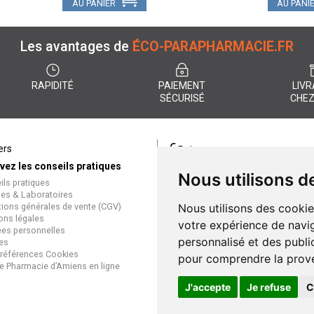
AU PANIER
AU PANI
Les avantages de
ÉCO-PARAPHARMACIE.FR
RAPIDITÉ
PAIEMENT
LIVR
SÉCURISÉ
CHEZ
€
ers
Paiement
vez les conseils pratiques
éco-parapharmacie.fr offre un
Nous utilisons d
ils pratiques
paiement entièrement sécurisé
es & Laboratoires
que soit le mode de règlement
tions générales de vente (CGV)
Nous utilisons des cookie
Paiement sécurisé et simple
ons légales
votre expérience de navig
es personnelles
personnalisé et des public
es
références Cookies
pour comprendre la prove
e Pharmacie d’Amiens en ligne
J'accepte
Je refuse
C
Gran