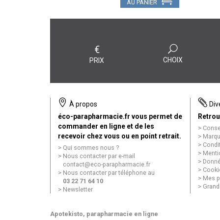
AU PANIER
€
CHOIX
PRIX
À propos
Div
éco-parapharmacie.fr vous permet de
Retrou
commander en ligne et de les
Conse
recevoir chez vous ou en point retrait.
Marqu
Condi
Qui sommes nous ?
Menti
Nous contacter par e-mail
Donné
contact
@
eco-parapharmacie.fr
Cooki
Nous contacter par téléphone au
Mes p
03 22 71 64 10
Grand
Newsletter
Apotekisto
, parapharmacie en ligne