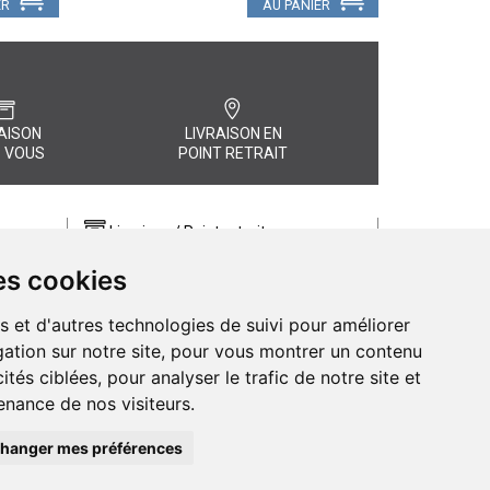
ER
AU PANIER
AISON
LIVRAISON EN
 VOUS
POINT RETRAIT
Livraison / Point retrait
Commandez en ligne et recevez votre
es cookies
commande rapidement chez vous ou
, quel
en point retrait
s et d'autres technologies de suivi pour améliorer
Livraison chez vous ou en points relais
ation sur notre site, pour vous montrer un contenu
ités ciblées, pour analyser le trafic de notre site et
nance de nos visiteurs.
hanger mes préférences
de Pharmacie d’Amiens - 11 rue Jean Catelas - 80000 Amiens