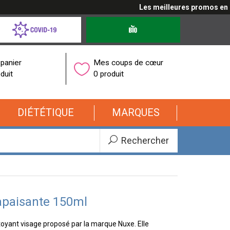
Les meilleures promos en cliq
d-
Produits
bio
onavirus
panier
Mes coups de cœur
duit
0 produit
DIÉTÉTIQUE
MARQUES
Rechercher
apaisante 150ml
oyant visage proposé par la marque Nuxe. Elle