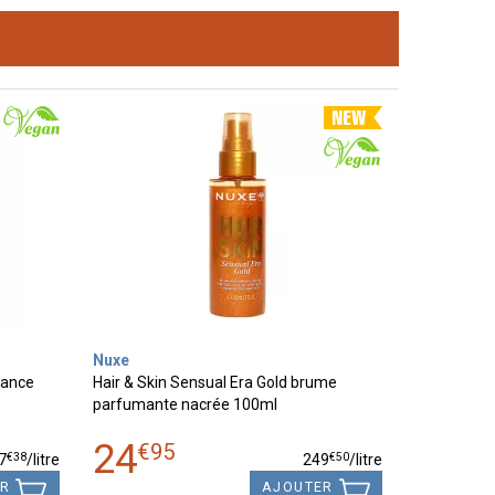
Nuxe
lance
Hair & Skin Sensual Era Gold brume
parfumante nacrée 100ml
24
€
95
€
38
€
50
7
/
litre
249
/
litre
ER
AJOUTER