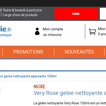
Promotions
Covi
Soins & beauté à petit prix
&
19
Large choix de produits
Offres
Cor
Mon 
Mon compte
0 pro
Je m’inscris
PROMOTIONS
NOUVEAUTÉS
se gelee nettoyante apaisante 150ml
NUXE
Very Rose gelee nettoyante 
La gelée nettoyante Very Rose 150ml est un nett