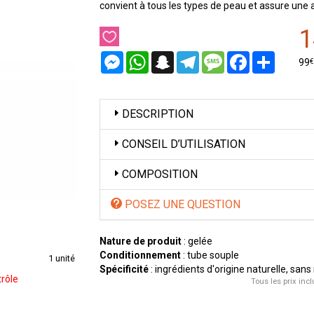
convient à tous les types de peau et assure une a
1
Messenger
WhatsApp
Snapchat
Telegram
Message
Facebook
Partager
€
99
DESCRIPTION
CONSEIL D’UTILISATION
COMPOSITION
POSEZ UNE QUESTION
Nature de produit
: gelée
Conditionnement
: tube souple
1 unité
Spécificité
: ingrédients d'origine naturelle, san
rôle
Tous les prix incl