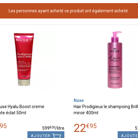
Les personnes ayant acheté ce produit ont également acheté :
Nuxe
euse Hyalu Boost creme
Hair Prodigieux le shampoing Bril
te éclat 50ml
miroir 400ml
22
95
€
95
€
00
599
/
litre
5
AJOUTER
AJOUT