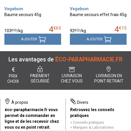
Vegebom
Vegebom
Baume secours 45g
Baume secours effet frais 45g
4
4
€
65
€
15
€
33
€
22
103
/kg
92
/kg
AJOUTER
AJOUTER
Les avantages de
ÉCO-PARAPHARMACIE.FR
€
PAIEMENT
LIVRAISON
LIVRAISON EN
PRIX
SÉCURISÉ
CHEZ VOUS
POINT RETRAIT
CHOIX
À propos
Divers
éco-parapharmacie.fr vous
Retrouvez les conseils
permet de commander en
pratiques
ligne et de les recevoir chez
Conseils pratiques
vous ou en point retrait.
Marques & Laboratoires