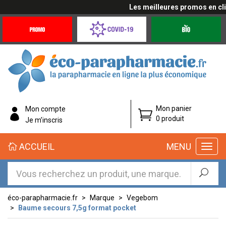
Les meilleures promos en cliqu
Promotions
Covid-
Produits
&
19
bio
Offres
Coronavirus
éco-
Mon panier
Mon compte
parapharmacie.fr
0 produit
Je m’inscris
éco-
ACCUEIL
MENU
parapharmacie.fr
éco-parapharmacie.fr
Marque
Vegebom
Baume secours 7,5g format pocket