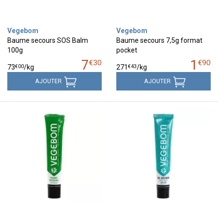
Vegebom
Vegebom
Baume secours SOS Balm
Baume secours 7,5g format
100g
pocket
7
1
€
30
€
90
€
00
€
43
73
/kg
271
/kg
AJOUTER
AJOUTER