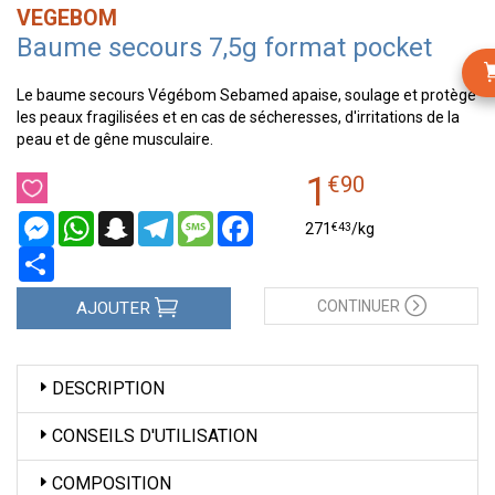
VEGEBOM
Baume secours 7,5g format pocket
Le baume secours Végébom Sebamed apaise, soulage et protège
les peaux fragilisées et en cas de sécheresses, d'irritations de la
peau et de gêne musculaire.
1
€
90
Messenger
WhatsApp
Snapchat
Telegram
Message
Facebook
€
43
271
/kg
Partager
CONTINUER
AJOUTER
DESCRIPTION
CONSEILS D'UTILISATION
COMPOSITION